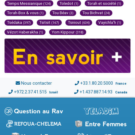
Temps Messianique
Toledot
Torah et société
(124)
(1)
(1)
Torah-Box & vous
Tou Béav
Tou Bichvat
(1)
(3)
(24)
Tsédaka
Tsitsit
Tsniout
Vayichla'h
(397)
(167)
(634)
(1)
Vézot Haberakha
Yom Kippour
(1)
(318)
Nous contacter
+33.1.80.20.5000
France
+972.2.37.41.515
+1.437.887.14.93
Israël
Canada