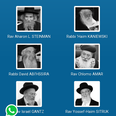
Rav Aharon L. STEINMAN
Rabbi 'Haïm KANIEWSKI
Rabbi David ABI'HSSIRA
Rav Chlomo AMAR
Rav Israël GANTZ
Rav Yossef-Haïm SITRUK