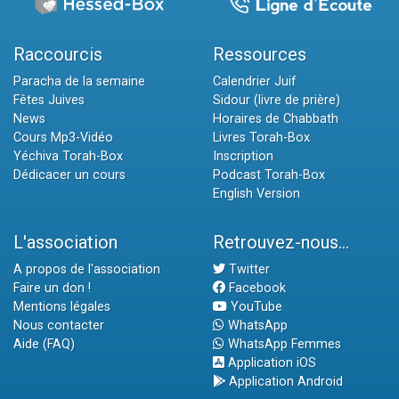
Raccourcis
Ressources
Paracha de la semaine
Calendrier Juif
Fêtes Juives
Sidour (livre de prière)
News
Horaires de Chabbath
Cours Mp3-Vidéo
Livres Torah-Box
Yéchiva Torah-Box
Inscription
Dédicacer un cours
Podcast Torah-Box
English Version
L'association
Retrouvez-nous...
A propos de l'association
Twitter
Faire un don !
Facebook
Mentions légales
YouTube
Nous contacter
WhatsApp
Aide (FAQ)
WhatsApp Femmes
Application iOS
Application Android