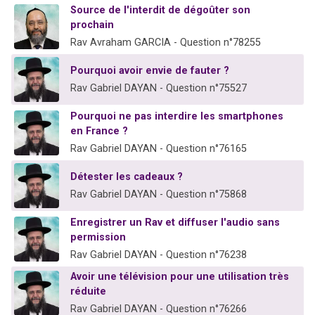
Source de l'interdit de dégoûter son
13 personnes viennent de demander une bénédiction
prochain
30 personnes viennent de faire un don pour Sauvez la jambe de Yohan
Rav Avraham GARCIA - Question n°78255
Il reste 49 places pour étudier en groupe sur Zoom
Pourquoi avoir envie de fauter ?
12 nouvelles musiques dans Torah-Box Music
Rav Gabriel DAYAN - Question n°75527
29 personnes viennent de demander une bénédiction
Pourquoi ne pas interdire les smartphones
en France ?
Rav Gabriel DAYAN - Question n°76165
Détester les cadeaux ?
Rav Gabriel DAYAN - Question n°75868
Enregistrer un Rav et diffuser l'audio sans
permission
Rav Gabriel DAYAN - Question n°76238
Avoir une télévision pour une utilisation très
réduite
Rav Gabriel DAYAN - Question n°76266