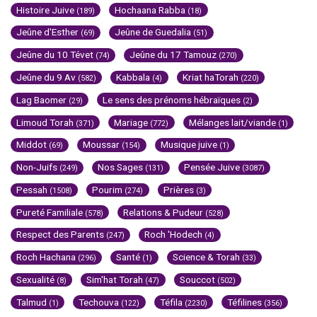
Histoire Juive
Hochaana Rabba
(189)
(18)
Jeûne d'Esther
Jeûne de Guedalia
(69)
(51)
Jeûne du 10 Tévet
Jeûne du 17 Tamouz
(74)
(270)
Jeûne du 9 Av
Kabbala
Kriat haTorah
(582)
(4)
(220)
Lag Baomer
Le sens des prénoms hébraïques
(29)
(2)
Limoud Torah
Mariage
Mélanges lait/viande
(371)
(772)
(1)
Middot
Moussar
Musique juive
(69)
(154)
(1)
Non-Juifs
Nos Sages
Pensée Juive
(249)
(131)
(3087)
Pessah
Pourim
Prières
(1508)
(274)
(3)
Pureté Familiale
Relations & Pudeur
(578)
(528)
Respect des Parents
Roch 'Hodech
(247)
(4)
Roch Hachana
Santé
Science & Torah
(296)
(1)
(33)
Sexualité
Sim'hat Torah
Souccot
(8)
(47)
(502)
Talmud
Techouva
Téfila
Téfilines
(1)
(122)
(2230)
(356)