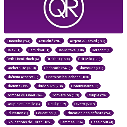
'Hanouka
Actualité
Argent & Travail
(244)
(287)
(747)
Balak
Bamidbar
Bar-Mitsva
Berechit
(1)
(1)
(118)
(1)
Beth-Hamikdach
Brakhot
Brit-Mila
(6)
(1520)
(176)
Cacheroute
Chabbath
Chavouot
(3703)
(2429)
(219)
Chémini Atseret
Chemirat haLachone
(5)
(188)
Chemita
Chiddoukh
Communauté
(135)
(200)
(3)
Compte du Omer
Conversion
Couple
(264)
(303)
(297)
Couple et Famille
Deuil
Divers
(5)
(1102)
(5037)
Education
Education
Education des enfants
(1)
(1)
(244)
Explications de Torah
Femmes
Hassidout
(1058)
(316)
(4)