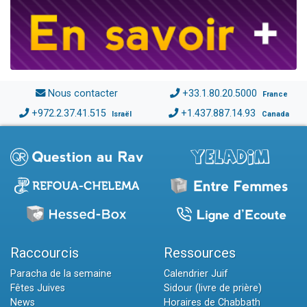
Nous contacter
+33.1.80.20.5000
France
+972.2.37.41.515
+1.437.887.14.93
Israël
Canada
Raccourcis
Ressources
Paracha de la semaine
Calendrier Juif
Fêtes Juives
Sidour (livre de prière)
News
Horaires de Chabbath