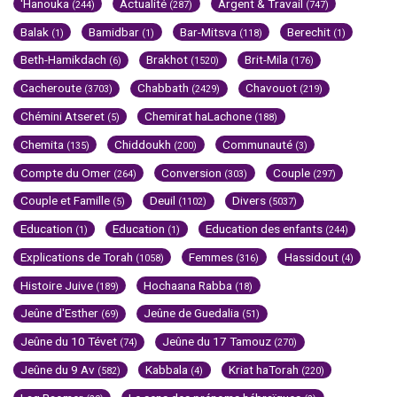
'Hanouka
Actualité
Argent & Travail
(244)
(287)
(747)
Balak
Bamidbar
Bar-Mitsva
Berechit
(1)
(1)
(118)
(1)
Beth-Hamikdach
Brakhot
Brit-Mila
(6)
(1520)
(176)
Cacheroute
Chabbath
Chavouot
(3703)
(2429)
(219)
Chémini Atseret
Chemirat haLachone
(5)
(188)
Chemita
Chiddoukh
Communauté
(135)
(200)
(3)
Compte du Omer
Conversion
Couple
(264)
(303)
(297)
Couple et Famille
Deuil
Divers
(5)
(1102)
(5037)
Education
Education
Education des enfants
(1)
(1)
(244)
Explications de Torah
Femmes
Hassidout
(1058)
(316)
(4)
Histoire Juive
Hochaana Rabba
(189)
(18)
Jeûne d'Esther
Jeûne de Guedalia
(69)
(51)
Jeûne du 10 Tévet
Jeûne du 17 Tamouz
(74)
(270)
Jeûne du 9 Av
Kabbala
Kriat haTorah
(582)
(4)
(220)