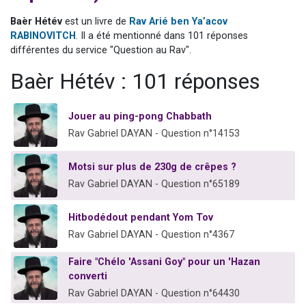
Il reste 49 places pour étudier en groupe sur Zoom
Baèr Hétév
est un livre de
Rav Arié ben Ya’acov
12 nouvelles musiques dans Torah-Box Music
RABINOVITCH
. Il a été mentionné dans 101 réponses
différentes du service "Question au Rav".
3 personnes viennent de nous rejoindre sur WhatsApp
2 personnes viennent de nous rejoindre sur WhatsApp
Baèr Hétév : 101 réponses
2 personnes viennent de nous rejoindre sur WhatsApp
Jouer au ping-pong Chabbath
Rav Gabriel DAYAN - Question n°14153
Motsi sur plus de 230g de crêpes ?
Rav Gabriel DAYAN - Question n°65189
Hitbodédout pendant Yom Tov
Rav Gabriel DAYAN - Question n°4367
Faire "Chélo 'Assani Goy" pour un 'Hazan
converti
Rav Gabriel DAYAN - Question n°64430