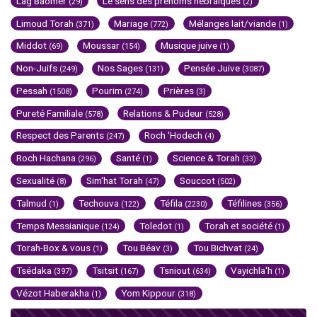
Lag Baomer
Le sens des prénoms hébraïques
(29)
(2)
Limoud Torah
Mariage
Mélanges lait/viande
(371)
(772)
(1)
Middot
Moussar
Musique juive
(69)
(154)
(1)
Non-Juifs
Nos Sages
Pensée Juive
(249)
(131)
(3087)
Pessah
Pourim
Prières
(1508)
(274)
(3)
Pureté Familiale
Relations & Pudeur
(578)
(528)
Respect des Parents
Roch 'Hodech
(247)
(4)
Roch Hachana
Santé
Science & Torah
(296)
(1)
(33)
Sexualité
Sim'hat Torah
Souccot
(8)
(47)
(502)
Talmud
Techouva
Téfila
Téfilines
(1)
(122)
(2230)
(356)
Temps Messianique
Toledot
Torah et société
(124)
(1)
(1)
Torah-Box & vous
Tou Béav
Tou Bichvat
(1)
(3)
(24)
Tsédaka
Tsitsit
Tsniout
Vayichla'h
(397)
(167)
(634)
(1)
Vézot Haberakha
Yom Kippour
(1)
(318)