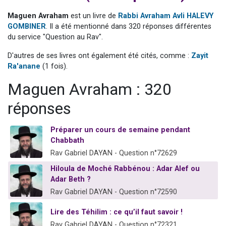
Il reste 49 places pour étudier en groupe sur Zoom
Maguen Avraham
est un livre de
Rabbi Avraham Avli HALEVY
12 nouvelles musiques dans Torah-Box Music
GOMBINER
. Il a été mentionné dans 320 réponses différentes
du service "Question au Rav".
3 personnes viennent de nous rejoindre sur WhatsApp
2 personnes viennent de nous rejoindre sur WhatsApp
D'autres de ses livres ont également été cités, comme :
Zayit
Ra'anane
(1 fois).
2 personnes viennent de nous rejoindre sur WhatsApp
Maguen Avraham : 320
réponses
Préparer un cours de semaine pendant
Chabbath
Rav Gabriel DAYAN - Question n°72629
Hiloula de Moché Rabbénou : Adar Alef ou
Adar Beth ?
Rav Gabriel DAYAN - Question n°72590
Lire des Téhilim : ce qu’il faut savoir !
Rav Gabriel DAYAN - Question n°72321