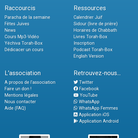
Raccourcis
Ressources
Paracha de la semaine
Calendrier Juif
Fêtes Juives
Sidour (livre de prière)
News
Horaires de Chabbath
Cours Mp3-Vidéo
Livres Torah-Box
Yéchiva Torah-Box
Inscription
Dédicacer un cours
Podcast Torah-Box
English Version
L'association
Retrouvez-nous...
A propos de l'association
Twitter
Faire un don !
Facebook
Mentions légales
YouTube
Nous contacter
WhatsApp
Aide (FAQ)
WhatsApp Femmes
Application iOS
Application Android