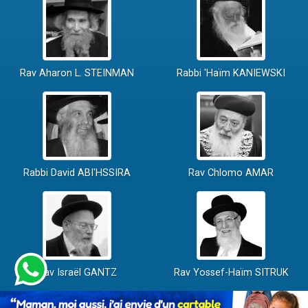
Rav Aharon L. STEINMAN
Rabbi 'Haïm KANIEWSKI
Rabbi David ABI'HSSIRA
Rav Chlomo AMAR
Rav Israël GANTZ
Rav Yossef-Haïm SITRUK