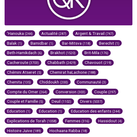
'Hanouka
Actualité
Argent & Travail
(244)
(287)
(747)
Balak
Bamidbar
Bar-Mitsva
Berechit
(1)
(1)
(118)
(1)
Beth-Hamikdach
Brakhot
Brit-Mila
(6)
(1520)
(176)
Cacheroute
Chabbath
Chavouot
(3703)
(2429)
(219)
Chémini Atseret
Chemirat haLachone
(5)
(188)
Chemita
Chiddoukh
Communauté
(135)
(200)
(3)
Compte du Omer
Conversion
Couple
(264)
(303)
(297)
Couple et Famille
Deuil
Divers
(5)
(1102)
(5037)
Education
Education
Education des enfants
(1)
(1)
(244)
Explications de Torah
Femmes
Hassidout
(1058)
(316)
(4)
Histoire Juive
Hochaana Rabba
(189)
(18)