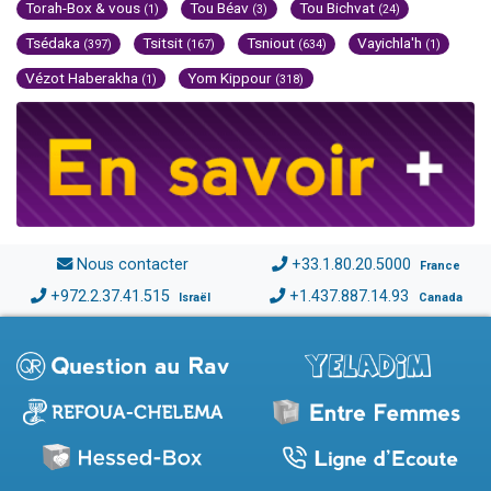
Torah-Box & vous
Tou Béav
Tou Bichvat
(1)
(3)
(24)
Tsédaka
Tsitsit
Tsniout
Vayichla'h
(397)
(167)
(634)
(1)
Vézot Haberakha
Yom Kippour
(1)
(318)
Nous contacter
+33.1.80.20.5000
France
+972.2.37.41.515
+1.437.887.14.93
Israël
Canada