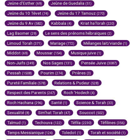
Jeûne d'Esther
Jeûne de Guedalia
(69)
(51)
Jeûne du 10 Tévet
Jeûne du 17 Tamouz
(74)
(270)
Jeûne du 9 Av
Kabbala
Kriat haTorah
(582)
(4)
(220)
Lag Baomer
Le sens des prénoms hébraïques
(29)
(2)
Limoud Torah
Mariage
Mélanges lait/viande
(371)
(772)
(1)
Middot
Moussar
Musique juive
(69)
(154)
(1)
Non-Juifs
Nos Sages
Pensée Juive
(249)
(131)
(3087)
Pessah
Pourim
Prières
(1508)
(274)
(3)
Pureté Familiale
Relations & Pudeur
(578)
(528)
Respect des Parents
Roch 'Hodech
(247)
(4)
Roch Hachana
Santé
Science & Torah
(296)
(1)
(33)
Sexualité
Sim'hat Torah
Souccot
(8)
(47)
(502)
Talmud
Techouva
Téfila
Téfilines
(1)
(122)
(2230)
(356)
Temps Messianique
Toledot
Torah et société
(124)
(1)
(1)