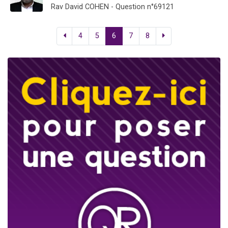
Rav David COHEN - Question n°69121
4
5
6
7
8