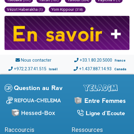
(397)
(167)
(634)
(1)
Vézot Haberakha
Yom Kippour
(1)
(318)
Nous contacter
+33.1.80.20.5000
France
+972.2.37.41.515
+1.437.887.14.93
Israël
Canada
Raccourcis
Ressources