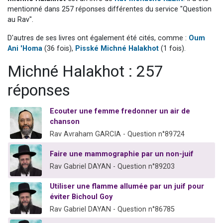
3 personnes viennent de nous rejoindre sur WhatsApp
mentionné dans 257 réponses différentes du service "Question
au Rav".
3 personnes viennent de faire un don pour 5 jours de vacances aux Orphelins
D'autres de ses livres ont également été cités, comme :
Oum
Odaya vient de donner son Maasser
Ani 'Homa
(36 fois),
Pisské Michné Halakhot
(1 fois).
13 personnes viennent de demander une bénédiction
Michné Halakhot : 257
3 personnes viennent de nous rejoindre sur WhatsApp
réponses
Ecouter une femme fredonner un air de
chanson
Rav Avraham GARCIA - Question n°89724
Faire une mammographie par un non-juif
Rav Gabriel DAYAN - Question n°89203
Utiliser une flamme allumée par un juif pour
éviter Bichoul Goy
Rav Gabriel DAYAN - Question n°86785