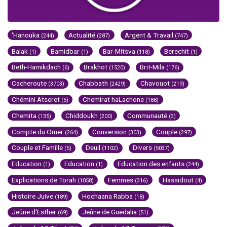
'Hanouka
Actualité
Argent & Travail
(244)
(287)
(747)
Balak
Bamidbar
Bar-Mitsva
Berechit
(1)
(1)
(118)
(1)
Beth-Hamikdach
Brakhot
Brit-Mila
(6)
(1520)
(176)
Cacheroute
Chabbath
Chavouot
(3703)
(2429)
(219)
Chémini Atseret
Chemirat haLachone
(5)
(188)
Chemita
Chiddoukh
Communauté
(135)
(200)
(3)
Compte du Omer
Conversion
Couple
(264)
(303)
(297)
Couple et Famille
Deuil
Divers
(5)
(1102)
(5037)
Education
Education
Education des enfants
(1)
(1)
(244)
Explications de Torah
Femmes
Hassidout
(1058)
(316)
(4)
Histoire Juive
Hochaana Rabba
(189)
(18)
Jeûne d'Esther
Jeûne de Guedalia
(69)
(51)