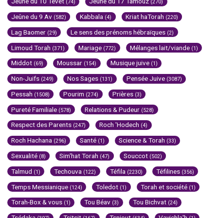
Jeûne du 10 Tévet
Jeûne du 17 Tamouz
(74)
(270)
Jeûne du 9 Av
Kabbala
Kriat haTorah
(582)
(4)
(220)
Lag Baomer
Le sens des prénoms hébraïques
(29)
(2)
Limoud Torah
Mariage
Mélanges lait/viande
(371)
(772)
(1)
Middot
Moussar
Musique juive
(69)
(154)
(1)
Non-Juifs
Nos Sages
Pensée Juive
(249)
(131)
(3087)
Pessah
Pourim
Prières
(1508)
(274)
(3)
Pureté Familiale
Relations & Pudeur
(578)
(528)
Respect des Parents
Roch 'Hodech
(247)
(4)
Roch Hachana
Santé
Science & Torah
(296)
(1)
(33)
Sexualité
Sim'hat Torah
Souccot
(8)
(47)
(502)
Talmud
Techouva
Téfila
Téfilines
(1)
(122)
(2230)
(356)
Temps Messianique
Toledot
Torah et société
(124)
(1)
(1)
Torah-Box & vous
Tou Béav
Tou Bichvat
(1)
(3)
(24)
Tsédaka
Tsitsit
Tsniout
Vayichla'h