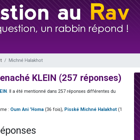
sion radio : Visions de grandeur n°104 : Le Chabbath et le Birkat Hamazone à 
 viennent de demander une bénédiction
de donner son Maasser
49 places pour étudier en groupe sur Zoom
 donner son Maasser
t
Michné Halakhot
Menaché KLEIN (257 réponses)
EIN
. Il a été mentionné dans 257 réponses différentes du
mme :
Oum Ani 'Homa
(36 fois),
Pisské Michné Halakhot
(1
réponses