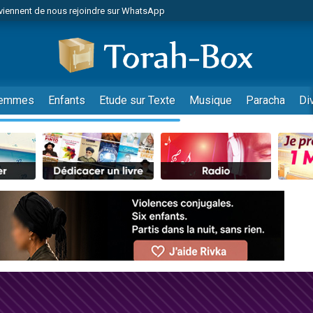
viennent de nous rejoindre sur WhatsApp
viennent de nous rejoindre sur WhatsApp
de donner son Maasser
es viennent de faire un don pour 5 jours de vacances aux Orphelins
es viennent de faire un don pour Diane, 80 ans, dans un appartement insalub
emmes
Enfants
Etude sur Texte
Musique
Paracha
Di
 viennent de demander une bénédiction
viennent de nous rejoindre sur WhatsApp
nnes viennent de faire un don pour Sauvez la jambe de Yohan
49 places pour étudier en groupe sur Zoom
lles musiques dans Torah-Box Music
viennent de nous rejoindre sur WhatsApp
viennent de nous rejoindre sur WhatsApp
viennent de nous rejoindre sur WhatsApp
les musiques dans Torah-Box Music
es viennent de faire un don pour Tsédaka : pauvres d'Israel