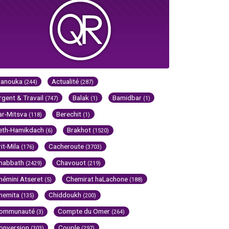
Hanouka
Actualité
(244)
(287)
rgent & Travail
Balak
Bamidbar
(747)
(1)
(1)
ar-Mitsva
Berechit
(118)
(1)
eth-Hamikdach
Brakhot
(6)
(1520)
rit-Mila
Cacheroute
(176)
(3703)
habbath
Chavouot
(2429)
(219)
hémini Atseret
Chemirat haLachone
(5)
(188)
hemita
Chiddoukh
(135)
(200)
ommunauté
Compte du Omer
(3)
(264)
onversion
Couple
(303)
(297)