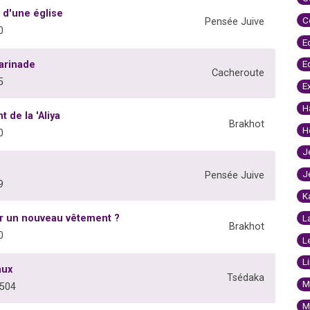
 d'une église
C
Pensée Juive
0
E
E
arinade
Cacheroute
5
E
H
 de la 'Aliya
Brakhot
H
0
J
J
Pensée Juive
9
K
ur un nouveau vêtement ?
L
Brakhot
0
L
L
aux
Tsédaka
M
0504
M