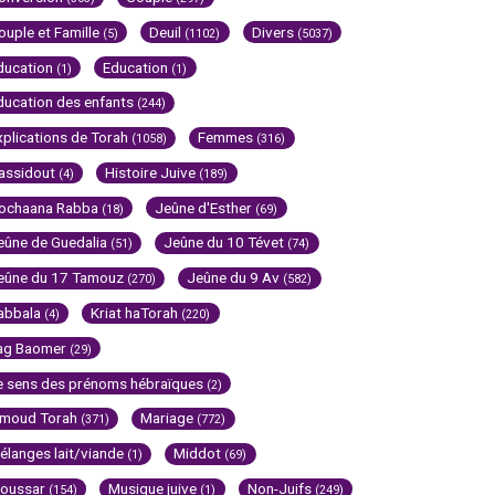
ouple et Famille
Deuil
Divers
(5)
(1102)
(5037)
ducation
Education
(1)
(1)
ducation des enfants
(244)
xplications de Torah
Femmes
(1058)
(316)
assidout
Histoire Juive
(4)
(189)
ochaana Rabba
Jeûne d'Esther
(18)
(69)
eûne de Guedalia
Jeûne du 10 Tévet
(51)
(74)
eûne du 17 Tamouz
Jeûne du 9 Av
(270)
(582)
abbala
Kriat haTorah
(4)
(220)
ag Baomer
(29)
e sens des prénoms hébraïques
(2)
imoud Torah
Mariage
(371)
(772)
élanges lait/viande
Middot
(1)
(69)
oussar
Musique juive
Non-Juifs
(154)
(1)
(249)