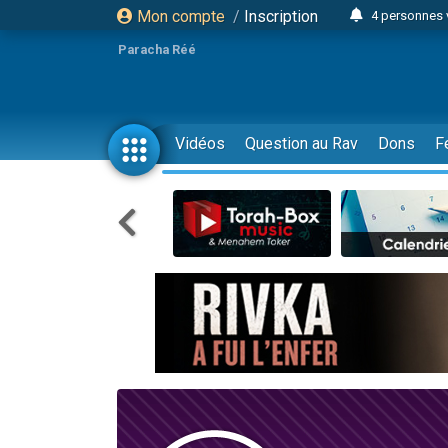
Mon compte
/
Inscription
4 personnes 
3 personnes 
Paracha Réé
Odaya vient 
3 personn
3 personn
Vidéos
Question au Rav
Dons
F
13 personnes
2 personnes 
30 perso
Il reste 
12 nouve
3 personnes 
2 personnes 
3 personnes 
2 nouvel
8 personn