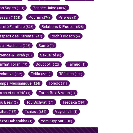
os Sages
Pensée Juive
(131)
(3087)
essah
Pourim
Prières
(1508)
(274)
(3)
ureté Familiale
Relations & Pudeur
(578)
(528)
espect des Parents
Roch 'Hodech
(247)
(4)
och Hachana
Santé
(296)
(1)
cience & Torah
Sexualité
(33)
(8)
im'hat Torah
Souccot
Talmud
(47)
(502)
(1)
echouva
Téfila
Téfilines
(122)
(2230)
(356)
emps Messianique
Toledot
(124)
(1)
orah et société
Torah-Box & vous
(1)
(1)
ou Béav
Tou Bichvat
Tsédaka
(3)
(24)
(397)
sitsit
Tsniout
Vayichla'h
(167)
(634)
(1)
ézot Haberakha
Yom Kippour
(1)
(318)