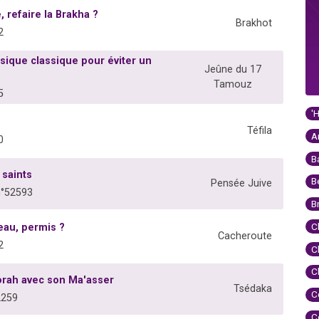
 refaire la Brakha ?
Brakhot
2
sique classique pour éviter un
Jeûne du 17
Tamouz
5
'
Téfila
A
0
B
 saints
B
Pensée Juive
n°52593
B
C
eau, permis ?
Cacheroute
2
C
C
Torah avec son Ma'asser
Tsédaka
C
2259
C