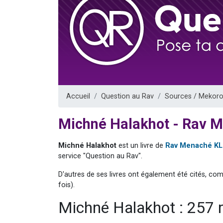
Nouvelle émis
61 personnes
Ariel vient 
Il reste 
Eva vient de
Accueil
Question au Rav
Sources / Mekoro
Michné Halakhot - Rav 
Michné Halakhot
est un livre de
Rav Menaché KL
service "Question au Rav".
D'autres de ses livres ont également été cités, co
fois).
Michné Halakhot : 257 