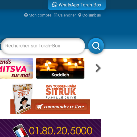
WhatsApp Torah-Box
Mon compte
Calendrier
Columbus
re
vertissements
Livres
Rabbanim