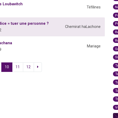
s Loubavitch
N
Téfilines
P
udice = tuer une personne ?
P
Chemirat haLachone
2
R
R
Hachana
Mariage
S
9
S
T
10
11
12
T
T
T
T
V