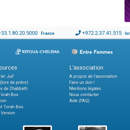
+33.1.80.20.5000
+972.2.37.41.515
France
Is
ources
L'association
ier Juif
A propos de l'association
(livre de prière)
Faire un don !
es de Chabbath
Mentions légales
 Torah-Box
Nous contacter
tion
Aide (FAQ)
t Torah-Box
 Version