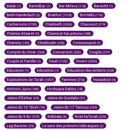
Balak
Bamidbar
Bar-Mitsva
Berechit
(1)
(1)
(118)
(1)
Beth-Hamikdach
Brakhot
Brit-Mila
(6)
(1518)
(176)
Cacheroute
Chabbath
Chavouot
(3703)
(2426)
(219)
Chémini Atseret
Chemirat haLachone
(5)
(188)
Chemita
Chiddoukh
Communauté
(135)
(200)
(3)
Compte du Omer
Conversion
Couple
(264)
(303)
(297)
Couple et Famille
Deuil
Divers
(5)
(1102)
(5036)
Education
Education
Education des enfants
(1)
(1)
(244)
Explications de Torah
Femmes
Hassidout
(1057)
(316)
(4)
Histoire Juive
Hochaana Rabba
(189)
(18)
Jeûne d'Esther
Jeûne de Guedalia
(69)
(51)
Jeûne du 10 Tévet
Jeûne du 17 Tamouz
(74)
(269)
Jeûne du 9 Av
Kabbala
Kriat haTorah
(574)
(4)
(220)
Lag Baomer
Le sens des prénoms hébraïques
(29)
(2)