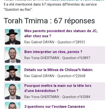
6 personnes viennent de faire un don pour 5 enfants déjà orphelins risquent de perdre leur maman
Il a été mentionné dans 67 réponses différentes du service
"Question au Rav".
2 personnes viennent de faire un don pour Reloger Rivka, 6 enfants, victime de violences...
Torah Tmima : 67 réponses
10 personnes viennent de demander une bénédiction
Il reste 49 places pour étudier en groupe sur Zoom
Mes parents possèdent des statues de JC,
3 personnes viennent de faire un don pour Diane, 80 ans, dans un appartement insalubre
aller chez eux ?
Rav Gabriel DAYAN - Question n°28931
Bien interpréter un rêve, permis ?
Rav Yona GHERTMAN - Question n°63897
Détails sur la Mitsva de Chiloua'h Hakèn
Rav Gabriel DAYAN - Question n°22668
Pourquoi mettre la main sur la tête lors
d'une bénédiction ?
Rav Yona GHERTMAN - Question n°63584
3 questions sur l'esclave Cananéen