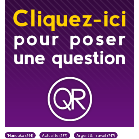
'Hanouka
Actualité
Argent & Travail
(244)
(287)
(747)