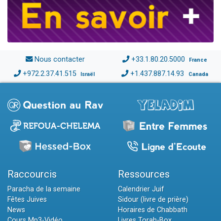
Nous contacter
+33.1.80.20.5000
France
+972.2.37.41.515
+1.437.887.14.93
Israël
Canada
Raccourcis
Ressources
Paracha de la semaine
Calendrier Juif
Fêtes Juives
Sidour (livre de prière)
News
Horaires de Chabbath
Cours Mp3-Vidéo
Livres Torah-Box