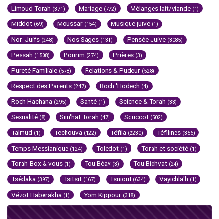
Limoud Torah
Mariage
Mélanges lait/viande
(371)
(772)
(1)
Middot
Moussar
Musique juive
(69)
(154)
(1)
Non-Juifs
Nos Sages
Pensée Juive
(248)
(131)
(3085)
Pessah
Pourim
Prières
(1508)
(274)
(3)
Pureté Familiale
Relations & Pudeur
(578)
(528)
Respect des Parents
Roch 'Hodech
(247)
(4)
Roch Hachana
Santé
Science & Torah
(295)
(1)
(33)
Sexualité
Sim'hat Torah
Souccot
(8)
(47)
(502)
Talmud
Techouva
Téfila
Téfilines
(1)
(122)
(2230)
(356)
Temps Messianique
Toledot
Torah et société
(124)
(1)
(1)
Torah-Box & vous
Tou Béav
Tou Bichvat
(1)
(3)
(24)
Tsédaka
Tsitsit
Tsniout
Vayichla'h
(397)
(167)
(634)
(1)
Vézot Haberakha
Yom Kippour
(1)
(318)