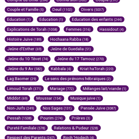
(264)
(303)
(297)
Couple et Famille
Deuil
Divers
(5)
(1102)
(5037)
Education
Education
Education des enfants
(1)
(1)
(244)
Explications de Torah
Femmes
Hassidout
(1058)
(316)
(4)
Histoire Juive
Hochaana Rabba
(189)
(18)
Jeûne d'Esther
Jeûne de Guedalia
(69)
(51)
Jeûne du 10 Tévet
Jeûne du 17 Tamouz
(74)
(270)
Jeûne du 9 Av
Kabbala
Kriat haTorah
(582)
(4)
(220)
Lag Baomer
Le sens des prénoms hébraïques
(29)
(2)
Limoud Torah
Mariage
Mélanges lait/viande
(371)
(772)
(1)
Middot
Moussar
Musique juive
(69)
(154)
(1)
Non-Juifs
Nos Sages
Pensée Juive
(249)
(131)
(3087)
Pessah
Pourim
Prières
(1508)
(274)
(3)
Pureté Familiale
Relations & Pudeur
(578)
(528)
Respect des Parents
Roch 'Hodech
(247)
(4)