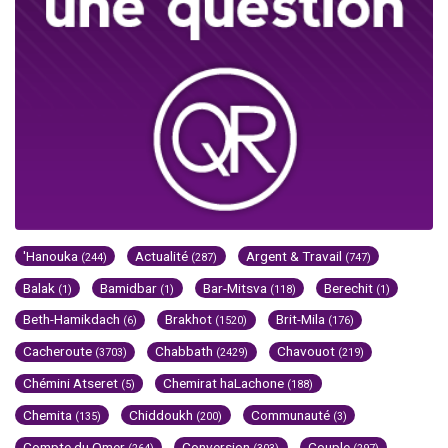
'Hanouka
Actualité
Argent & Travail
(244)
(287)
(747)
Balak
Bamidbar
Bar-Mitsva
Berechit
(1)
(1)
(118)
(1)
Beth-Hamikdach
Brakhot
Brit-Mila
(6)
(1520)
(176)
Cacheroute
Chabbath
Chavouot
(3703)
(2429)
(219)
Chémini Atseret
Chemirat haLachone
(5)
(188)
Chemita
Chiddoukh
Communauté
(135)
(200)
(3)
Compte du Omer
Conversion
Couple