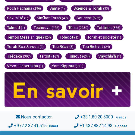
Roch Hachana
Santé
Science & Torah
(296)
(1)
(33)
Sexualité
Sim'hat Torah
Souccot
(8)
(47)
(502)
Talmud
Techouva
Téfila
Téfilines
(1)
(122)
(2230)
(356)
Temps Messianique
Toledot
Torah et société
(124)
(1)
(1)
Torah-Box & vous
Tou Béav
Tou Bichvat
(1)
(3)
(24)
Tsédaka
Tsitsit
Tsniout
Vayichla'h
(397)
(167)
(634)
(1)
Vézot Haberakha
Yom Kippour
(1)
(318)
Nous contacter
+33.1.80.20.5000
France
+972.2.37.41.515
+1.437.887.14.93
Israël
Canada