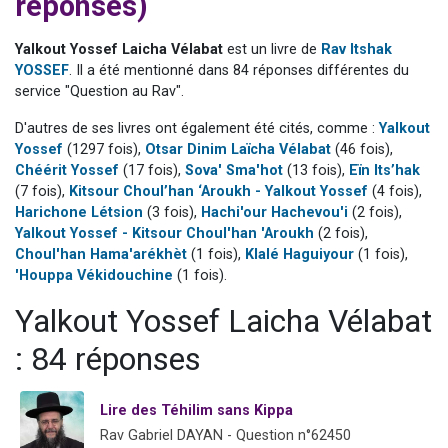
réponses)
17 personnes viennent de demander une bénédiction
4 personnes viennent de nous rejoindre sur WhatsApp
Yalkout Yossef Laicha Vélabat
est un livre de
Rav Itshak
YOSSEF
. Il a été mentionné dans 84 réponses différentes du
Il reste 49 places pour étudier en groupe sur Zoom
service "Question au Rav".
2 personnes viennent de nous rejoindre sur WhatsApp
D'autres de ses livres ont également été cités, comme :
Yalkout
2 personnes viennent de nous rejoindre sur WhatsApp
Yossef
(1297 fois),
Otsar Dinim Laïcha Vélabat
(46 fois),
Chéérit Yossef
(17 fois),
Sova' Sma'hot
(13 fois),
Eïn Its’hak
(7 fois),
Kitsour Choul’han ‘Aroukh - Yalkout Yossef
(4 fois),
Harichone Létsion
(3 fois),
Hachi'our Hachevou'i
(2 fois),
Yalkout Yossef - Kitsour Choul'han 'Aroukh
(2 fois),
Choul'han Hama'arékhèt
(1 fois),
Klalé Haguiyour
(1 fois),
'Houppa Vékidouchine
(1 fois).
Yalkout Yossef Laicha Vélabat
: 84 réponses
Lire des Téhilim sans Kippa
Rav Gabriel DAYAN - Question n°62450