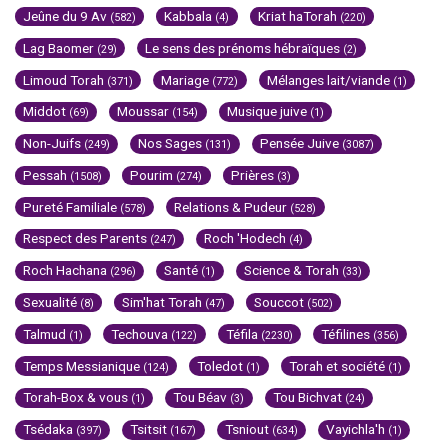
Jeûne du 9 Av
Kabbala
Kriat haTorah
(582)
(4)
(220)
Lag Baomer
Le sens des prénoms hébraïques
(29)
(2)
Limoud Torah
Mariage
Mélanges lait/viande
(371)
(772)
(1)
Middot
Moussar
Musique juive
(69)
(154)
(1)
Non-Juifs
Nos Sages
Pensée Juive
(249)
(131)
(3087)
Pessah
Pourim
Prières
(1508)
(274)
(3)
Pureté Familiale
Relations & Pudeur
(578)
(528)
Respect des Parents
Roch 'Hodech
(247)
(4)
Roch Hachana
Santé
Science & Torah
(296)
(1)
(33)
Sexualité
Sim'hat Torah
Souccot
(8)
(47)
(502)
Talmud
Techouva
Téfila
Téfilines
(1)
(122)
(2230)
(356)
Temps Messianique
Toledot
Torah et société
(124)
(1)
(1)
Torah-Box & vous
Tou Béav
Tou Bichvat
(1)
(3)
(24)
Tsédaka
Tsitsit
Tsniout
Vayichla'h
(397)
(167)
(634)
(1)