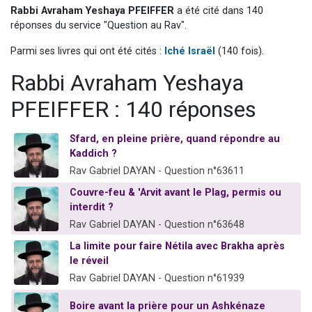
Rabbi Avraham Yeshaya PFEIFFER
a été cité dans 140
Il reste 49 places pour étudier en groupe sur Zoom
réponses du service "Question au Rav".
12 nouvelles musiques dans Torah-Box Music
Parmi ses livres qui ont été cités :
Iché Israël
(140 fois).
3 personnes viennent de nous rejoindre sur WhatsApp
2 personnes viennent de nous rejoindre sur WhatsApp
Rabbi Avraham Yeshaya
2 personnes viennent de nous rejoindre sur WhatsApp
PFEIFFER : 140 réponses
Sfard, en pleine prière, quand répondre au
Kaddich ?
Rav Gabriel DAYAN - Question n°63611
Couvre-feu & 'Arvit avant le Plag, permis ou
interdit ?
Rav Gabriel DAYAN - Question n°63648
La limite pour faire Nétila avec Brakha après
le réveil
Rav Gabriel DAYAN - Question n°61939
Boire avant la prière pour un Ashkénaze