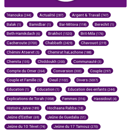
'Hanouka
Actualité
Argent & Travail
(244)
(287)
(747)
Balak
Bamidbar
Bar-Mitsva
Berechit
(1)
(1)
(118)
(1)
Beth-Hamikdach
Brakhot
Brit-Mila
(6)
(1520)
(176)
Cacheroute
Chabbath
Chavouot
(3703)
(2429)
(219)
Chémini Atseret
Chemirat haLachone
(5)
(188)
Chemita
Chiddoukh
Communauté
(135)
(200)
(3)
Compte du Omer
Conversion
Couple
(264)
(303)
(297)
Couple et Famille
Deuil
Divers
(5)
(1102)
(5037)
Education
Education
Education des enfants
(1)
(1)
(244)
Explications de Torah
Femmes
Hassidout
(1058)
(316)
(4)
Histoire Juive
Hochaana Rabba
(189)
(18)
Jeûne d'Esther
Jeûne de Guedalia
(69)
(51)
Jeûne du 10 Tévet
Jeûne du 17 Tamouz
(74)
(270)