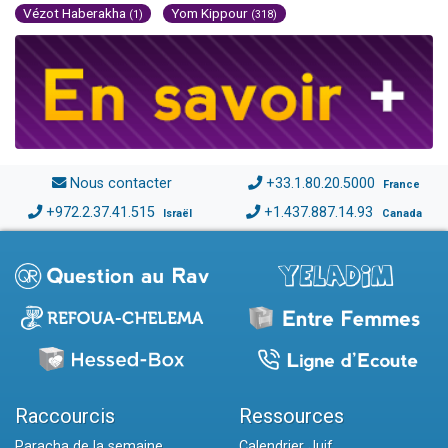
Vézot Haberakha
Yom Kippour
(1)
(318)
Nous contacter
+33.1.80.20.5000
France
+972.2.37.41.515
+1.437.887.14.93
Israël
Canada
Raccourcis
Ressources
Paracha de la semaine
Calendrier Juif