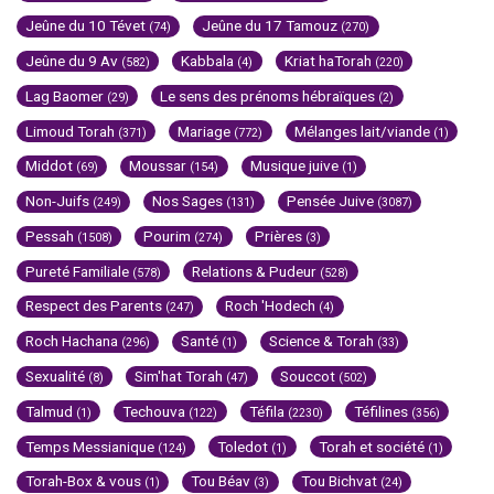
Jeûne du 10 Tévet
Jeûne du 17 Tamouz
(74)
(270)
Jeûne du 9 Av
Kabbala
Kriat haTorah
(582)
(4)
(220)
Lag Baomer
Le sens des prénoms hébraïques
(29)
(2)
Limoud Torah
Mariage
Mélanges lait/viande
(371)
(772)
(1)
Middot
Moussar
Musique juive
(69)
(154)
(1)
Non-Juifs
Nos Sages
Pensée Juive
(249)
(131)
(3087)
Pessah
Pourim
Prières
(1508)
(274)
(3)
Pureté Familiale
Relations & Pudeur
(578)
(528)
Respect des Parents
Roch 'Hodech
(247)
(4)
Roch Hachana
Santé
Science & Torah
(296)
(1)
(33)
Sexualité
Sim'hat Torah
Souccot
(8)
(47)
(502)
Talmud
Techouva
Téfila
Téfilines
(1)
(122)
(2230)
(356)
Temps Messianique
Toledot
Torah et société
(124)
(1)
(1)
Torah-Box & vous
Tou Béav
Tou Bichvat
(1)
(3)
(24)