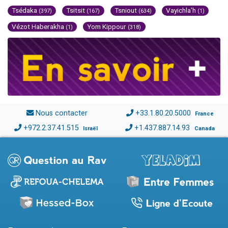
Tsédaka
Tsitsit
Tsniout
Vayichla'h
(397)
(167)
(634)
(1)
Vézot Haberakha
Yom Kippour
(1)
(318)
Nous contacter
+33.1.80.20.5000
France
+972.2.37.41.515
+1.437.887.14.93
Israël
Canada