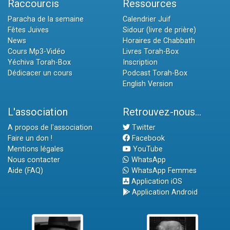
Raccourcis
Ressources
Paracha de la semaine
Calendrier Juif
Fêtes Juives
Sidour (livre de prière)
News
Horaires de Chabbath
Cours Mp3-Vidéo
Livres Torah-Box
Yéchiva Torah-Box
Inscription
Dédicacer un cours
Podcast Torah-Box
English Version
L'association
Retrouvez-nous...
A propos de l'association
Twitter
Faire un don !
Facebook
Mentions légales
YouTube
Nous contacter
WhatsApp
Aide (FAQ)
WhatsApp Femmes
Application iOS
Application Android