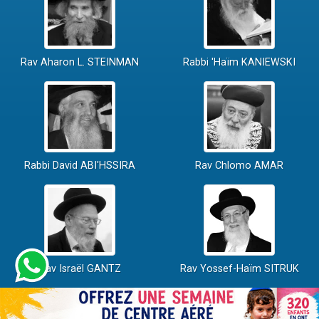
Rav Aharon L. STEINMAN
Rabbi 'Haïm KANIEWSKI
Rabbi David ABI'HSSIRA
Rav Chlomo AMAR
Rav Israël GANTZ
Rav Yossef-Haïm SITRUK