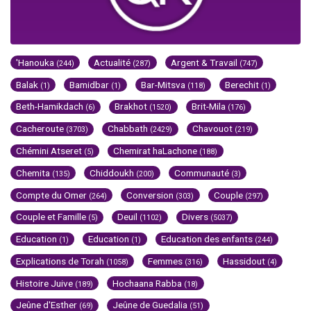
'Hanouka
Actualité
Argent & Travail
(244)
(287)
(747)
Balak
Bamidbar
Bar-Mitsva
Berechit
(1)
(1)
(118)
(1)
Beth-Hamikdach
Brakhot
Brit-Mila
(6)
(1520)
(176)
Cacheroute
Chabbath
Chavouot
(3703)
(2429)
(219)
Chémini Atseret
Chemirat haLachone
(5)
(188)
Chemita
Chiddoukh
Communauté
(135)
(200)
(3)
Compte du Omer
Conversion
Couple
(264)
(303)
(297)
Couple et Famille
Deuil
Divers
(5)
(1102)
(5037)
Education
Education
Education des enfants
(1)
(1)
(244)
Explications de Torah
Femmes
Hassidout
(1058)
(316)
(4)
Histoire Juive
Hochaana Rabba
(189)
(18)
Jeûne d'Esther
Jeûne de Guedalia
(69)
(51)