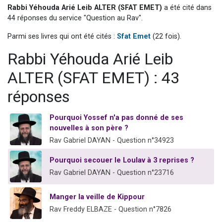
Rabbi Yéhouda Arié Leib ALTER (SFAT EMET)
a été cité dans
Il reste 49 places pour étudier en groupe sur Zoom
44 réponses du service "Question au Rav".
3 personnes viennent de nous rejoindre sur WhatsApp
Parmi ses livres qui ont été cités :
Sfat Emet
(22 fois).
2 personnes viennent de nous rejoindre sur WhatsApp
2 nouvelles musiques dans Torah-Box Music
Rabbi Yéhouda Arié Leib
6 personnes viennent de nous rejoindre sur WhatsApp
ALTER (SFAT EMET) : 43
réponses
Pourquoi Yossef n'a pas donné de ses
nouvelles à son père ?
Rav Gabriel DAYAN - Question n°34923
Pourquoi secouer le Loulav à 3 reprises ?
Rav Gabriel DAYAN - Question n°23716
Manger la veille de Kippour
Rav Freddy ELBAZE - Question n°7826