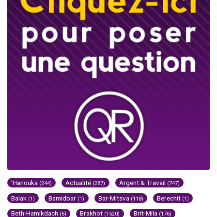
'Hanouka
Actualité
Argent & Travail
(244)
(287)
(747)
Balak
Bamidbar
Bar-Mitsva
Berechit
(1)
(1)
(118)
(1)
Beth-Hamikdach
Brakhot
Brit-Mila
(6)
(1520)
(176)