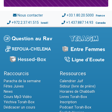
Nous contacter
+33.1.80.20.5000
France
+972.2.37.41.515
+1.437.887.14.93
Israël
Canada
Raccourcis
Ressources
Paracha de la semaine
Calendrier Juif
Fêtes Juives
Sidour (livre de prière)
News
Horaires de Chabbath
Cours Mp3-Vidéo
Livres Torah-Box
Yéchiva Torah-Box
Inscription
Dédicacer un cours
Podcast Torah-Box