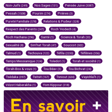
Non-Juifs
Nos Sages
Pensée Juive
(249)
(131)
(3087)
Pessah
Pourim
Prières
(1508)
(274)
(3)
Pureté Familiale
Relations & Pudeur
(578)
(528)
Respect des Parents
Roch 'Hodech
(247)
(4)
Roch Hachana
Santé
Science & Torah
(296)
(1)
(33)
Sexualité
Sim'hat Torah
Souccot
(8)
(47)
(502)
Talmud
Techouva
Téfila
Téfilines
(1)
(122)
(2230)
(356)
Temps Messianique
Toledot
Torah et société
(124)
(1)
(1)
Torah-Box & vous
Tou Béav
Tou Bichvat
(1)
(3)
(24)
Tsédaka
Tsitsit
Tsniout
Vayichla'h
(397)
(167)
(634)
(1)
Vézot Haberakha
Yom Kippour
(1)
(318)