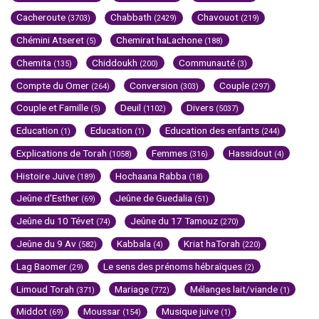
Cacheroute
Chabbath
Chavouot
(3703)
(2429)
(219)
Chémini Atseret
Chemirat haLachone
(5)
(188)
Chemita
Chiddoukh
Communauté
(135)
(200)
(3)
Compte du Omer
Conversion
Couple
(264)
(303)
(297)
Couple et Famille
Deuil
Divers
(5)
(1102)
(5037)
Education
Education
Education des enfants
(1)
(1)
(244)
Explications de Torah
Femmes
Hassidout
(1058)
(316)
(4)
Histoire Juive
Hochaana Rabba
(189)
(18)
Jeûne d'Esther
Jeûne de Guedalia
(69)
(51)
Jeûne du 10 Tévet
Jeûne du 17 Tamouz
(74)
(270)
Jeûne du 9 Av
Kabbala
Kriat haTorah
(582)
(4)
(220)
Lag Baomer
Le sens des prénoms hébraïques
(29)
(2)
Limoud Torah
Mariage
Mélanges lait/viande
(371)
(772)
(1)
Middot
Moussar
Musique juive
(69)
(154)
(1)