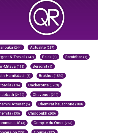
Hanouka
Actualité
(244)
(287)
rgent & Travail
Balak
Bamidbar
(747)
(1)
(1)
ar-Mitsva
Berechit
(118)
(1)
eth-Hamikdach
Brakhot
(6)
(1520)
rit-Mila
Cacheroute
(176)
(3703)
habbath
Chavouot
(2429)
(219)
hémini Atseret
Chemirat haLachone
(5)
(188)
hemita
Chiddoukh
(135)
(200)
ommunauté
Compte du Omer
(3)
(264)
onversion
Couple
(303)
(297)