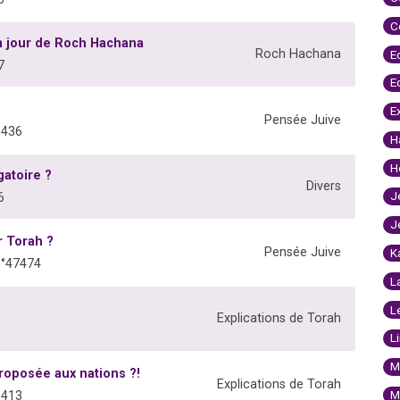
C
n jour de Roch Hachana
Roch Hachana
E
7
E
E
Pensée Juive
1436
H
H
atoire ?
Divers
J
6
J
r Torah ?
Pensée Juive
K
n°47474
L
L
Explications de Torah
L
M
proposée aux nations ?!
Explications de Torah
M
6413