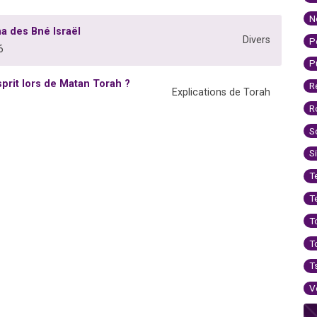
N
a des Bné Israël
Divers
P
6
P
sprit lors de Matan Torah ?
R
Explications de Torah
R
S
S
T
T
T
T
T
V