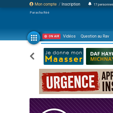
Mon compte
/
Inscription
17 personnes
4 personnes 
Paracha Réé
Il reste 
23 person
Eva vient de
Vidéos
Question au Rav
ON AIR
4 personnes 
3 personnes 
3 personn
Odaya vient 
13 personnes
2 personnes 
30 perso
12 nouve
Il reste 
3 personnes 