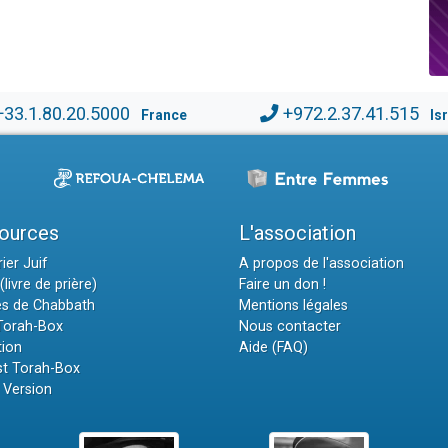
+33.1.80.20.5000
+972.2.37.41.515
France
Is
ources
L'association
ier Juif
A propos de l'association
(livre de prière)
Faire un don !
es de Chabbath
Mentions légales
 Torah-Box
Nous contacter
tion
Aide (FAQ)
t Torah-Box
 Version