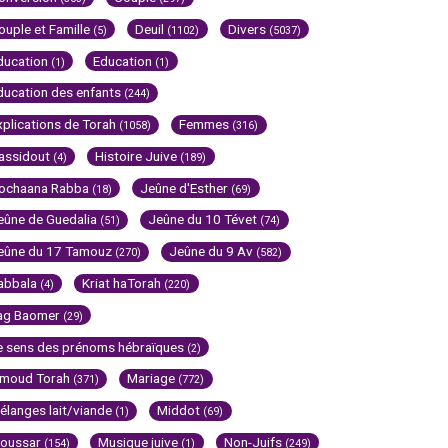
ouple et Famille
Deuil
Divers
(5)
(1102)
(5037)
ducation
Education
(1)
(1)
ducation des enfants
(244)
xplications de Torah
Femmes
(1058)
(316)
assidout
Histoire Juive
(4)
(189)
ochaana Rabba
Jeûne d'Esther
(18)
(69)
eûne de Guedalia
Jeûne du 10 Tévet
(51)
(74)
eûne du 17 Tamouz
Jeûne du 9 Av
(270)
(582)
abbala
Kriat haTorah
(4)
(220)
ag Baomer
(29)
e sens des prénoms hébraïques
(2)
imoud Torah
Mariage
(371)
(772)
élanges lait/viande
Middot
(1)
(69)
oussar
Musique juive
Non-Juifs
(154)
(1)
(249)