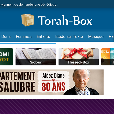
 viennent de demander une bénédiction
viennent de nous rejoindre sur WhatsApp
49 places pour étudier en groupe sur Zoom
nes viennent de faire un don pour Diane, 80 ans, dans un appartement insalu
 donner son Maasser
Dons
Femmes
Enfants
Etude sur Texte
Musique
Pa
viennent de nous rejoindre sur WhatsApp
viennent de nous rejoindre sur WhatsApp
es viennent de faire un don pour 5 jours de vacances aux Orphelins
de donner son Maasser
 viennent de demander une bénédiction
viennent de nous rejoindre sur WhatsApp
nnes viennent de faire un don pour Sauvez la jambe de Yohan
lles musiques dans Torah-Box Music
49 places pour étudier en groupe sur Zoom
viennent de nous rejoindre sur WhatsApp