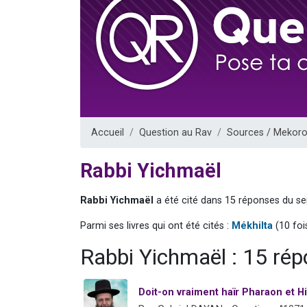
2 personnes 
2 nouvel
3 personnes 
8 personn
2 personn
Accueil
Question au Rav
Sources / Mekoro
Rabbi Yichmaël
Rabbi Yichmaël
a été cité dans 15 réponses du se
Parmi ses livres qui ont été cités :
Mékhilta
(10 fois
Rabbi Yichmaël : 15 ré
Doit-on vraiment haïr Pharaon et Hi