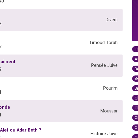
40
Divers
3
Limoud Torah
7
'
A
raiment
Pensée Juive
B
9
B
Pourim
B
1
C
monde
C
Moussar
1
C
C
Alef ou Adar Beth ?
Histoire Juive
C
0