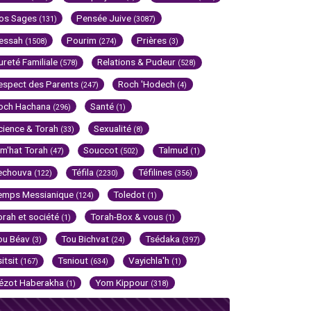
os Sages
Pensée Juive
(131)
(3087)
essah
Pourim
Prières
(1508)
(274)
(3)
ureté Familiale
Relations & Pudeur
(578)
(528)
espect des Parents
Roch 'Hodech
(247)
(4)
och Hachana
Santé
(296)
(1)
cience & Torah
Sexualité
(33)
(8)
im'hat Torah
Souccot
Talmud
(47)
(502)
(1)
echouva
Téfila
Téfilines
(122)
(2230)
(356)
emps Messianique
Toledot
(124)
(1)
orah et société
Torah-Box & vous
(1)
(1)
ou Béav
Tou Bichvat
Tsédaka
(3)
(24)
(397)
sitsit
Tsniout
Vayichla'h
(167)
(634)
(1)
ézot Haberakha
Yom Kippour
(1)
(318)