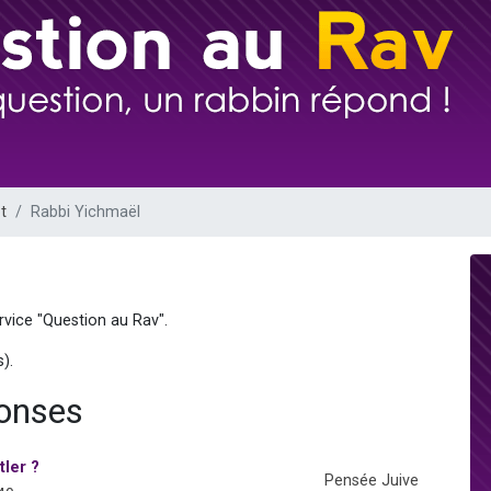
viennent de nous rejoindre sur WhatsApp
les musiques dans Torah-Box Music
viennent de nous rejoindre sur WhatsApp
es viennent de faire un don pour Tsédaka : pauvres d'Israel
es viennent de faire un don pour 1 Journée de Vacances Pour les Enfants
t
Rabbi Yichmaël
rvice "Question au Rav".
).
ponses
tler ?
Pensée Juive