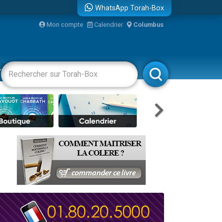
WhatsApp Torah-Box
Mon compte
Calendrier
Columbus
bre
racha
Divertissements
Livres
Rabbanim