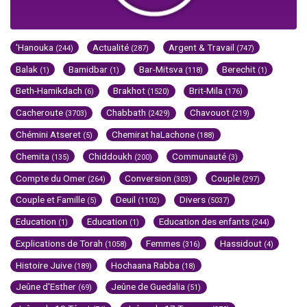
'Hanouka
Actualité
Argent & Travail
(244)
(287)
(747)
Balak
Bamidbar
Bar-Mitsva
Berechit
(1)
(1)
(118)
(1)
Beth-Hamikdach
Brakhot
Brit-Mila
(6)
(1520)
(176)
Cacheroute
Chabbath
Chavouot
(3703)
(2429)
(219)
Chémini Atseret
Chemirat haLachone
(5)
(188)
Chemita
Chiddoukh
Communauté
(135)
(200)
(3)
Compte du Omer
Conversion
Couple
(264)
(303)
(297)
Couple et Famille
Deuil
Divers
(5)
(1102)
(5037)
Education
Education
Education des enfants
(1)
(1)
(244)
Explications de Torah
Femmes
Hassidout
(1058)
(316)
(4)
Histoire Juive
Hochaana Rabba
(189)
(18)
Jeûne d'Esther
Jeûne de Guedalia
(69)
(51)