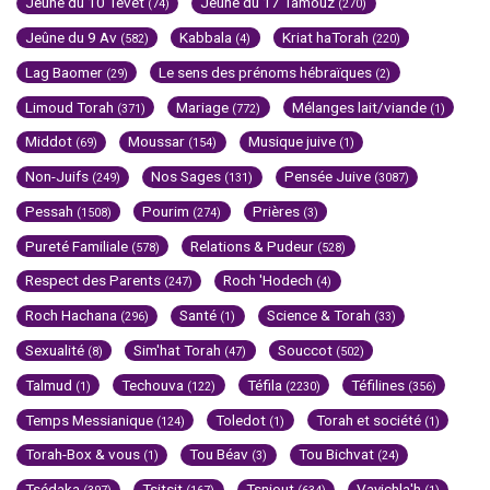
Jeûne du 10 Tévet
Jeûne du 17 Tamouz
(74)
(270)
Jeûne du 9 Av
Kabbala
Kriat haTorah
(582)
(4)
(220)
Lag Baomer
Le sens des prénoms hébraïques
(29)
(2)
Limoud Torah
Mariage
Mélanges lait/viande
(371)
(772)
(1)
Middot
Moussar
Musique juive
(69)
(154)
(1)
Non-Juifs
Nos Sages
Pensée Juive
(249)
(131)
(3087)
Pessah
Pourim
Prières
(1508)
(274)
(3)
Pureté Familiale
Relations & Pudeur
(578)
(528)
Respect des Parents
Roch 'Hodech
(247)
(4)
Roch Hachana
Santé
Science & Torah
(296)
(1)
(33)
Sexualité
Sim'hat Torah
Souccot
(8)
(47)
(502)
Talmud
Techouva
Téfila
Téfilines
(1)
(122)
(2230)
(356)
Temps Messianique
Toledot
Torah et société
(124)
(1)
(1)
Torah-Box & vous
Tou Béav
Tou Bichvat
(1)
(3)
(24)
Tsédaka
Tsitsit
Tsniout
Vayichla'h