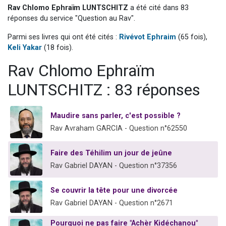
Rav Chlomo Ephraïm LUNTSCHITZ
a été cité dans 83
Il reste 49 places pour étudier en groupe sur Zoom
réponses du service "Question au Rav".
12 nouvelles musiques dans Torah-Box Music
Parmi ses livres qui ont été cités :
Rivévot Ephraim
(65 fois),
3 personnes viennent de nous rejoindre sur WhatsApp
Keli Yakar
(18 fois).
2 personnes viennent de nous rejoindre sur WhatsApp
Rav Chlomo Ephraïm
2 personnes viennent de nous rejoindre sur WhatsApp
LUNTSCHITZ : 83 réponses
Maudire sans parler, c'est possible ?
Rav Avraham GARCIA - Question n°62550
Faire des Téhilim un jour de jeûne
Rav Gabriel DAYAN - Question n°37356
Se couvrir la tête pour une divorcée
Rav Gabriel DAYAN - Question n°2671
Pourquoi ne pas faire "Achèr Kidéchanou"