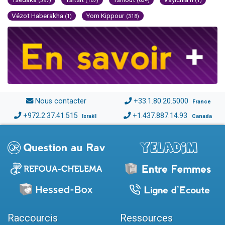
(397)
(167)
(634)
(1)
Vézot Haberakha
Yom Kippour
(1)
(318)
Nous contacter
+33.1.80.20.5000
France
+972.2.37.41.515
+1.437.887.14.93
Israël
Canada
Raccourcis
Ressources