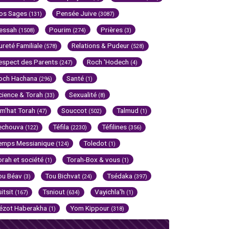
os Sages
Pensée Juive
(131)
(3087)
essah
Pourim
Prières
(1508)
(274)
(3)
ureté Familiale
Relations & Pudeur
(578)
(528)
espect des Parents
Roch 'Hodech
(247)
(4)
och Hachana
Santé
(296)
(1)
cience & Torah
Sexualité
(33)
(8)
im'hat Torah
Souccot
Talmud
(47)
(502)
(1)
echouva
Téfila
Téfilines
(122)
(2230)
(356)
emps Messianique
Toledot
(124)
(1)
orah et société
Torah-Box & vous
(1)
(1)
ou Béav
Tou Bichvat
Tsédaka
(3)
(24)
(397)
sitsit
Tsniout
Vayichla'h
(167)
(634)
(1)
ézot Haberakha
Yom Kippour
(1)
(318)