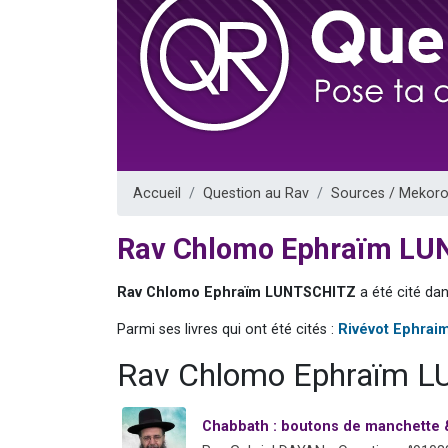
13 personnes
30 perso
Il reste 
12 nouve
29 personnes
Accueil
Question au Rav
Sources / Mekoro
Rav Chlomo Ephraïm L
Rav Chlomo Ephraïm LUNTSCHITZ
a été cité da
Parmi ses livres qui ont été cités :
Rivévot Ephrai
Rav Chlomo Ephraïm L
Chabbath : boutons de manchette &