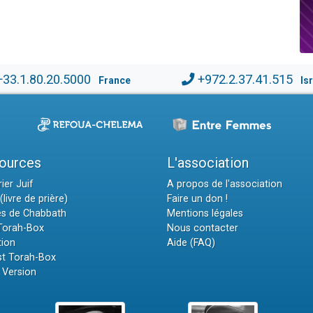
+33.1.80.20.5000
+972.2.37.41.515
France
Is
ources
L'association
ier Juif
A propos de l'association
(livre de prière)
Faire un don !
es de Chabbath
Mentions légales
 Torah-Box
Nous contacter
tion
Aide (FAQ)
t Torah-Box
 Version