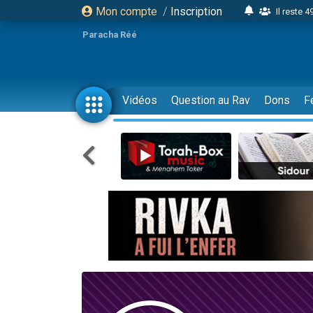
Mon compte
/
Inscription
Il reste 
16 person
Paracha Réé
2 personnes 
6 personnes 
4 personn
Vidéos
Question au Rav
Dons
F
2 personn
17 personnes
4 personnes 
Il reste 
Eva vient de
4 personnes 
3 personnes 
Odaya vient 
3 personn
2 personnes 