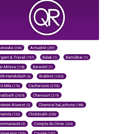
Hanouka
Actualité
(244)
(287)
rgent & Travail
Balak
Bamidbar
(747)
(1)
(1)
ar-Mitsva
Berechit
(118)
(1)
eth-Hamikdach
Brakhot
(6)
(1520)
rit-Mila
Cacheroute
(176)
(3703)
habbath
Chavouot
(2429)
(219)
hémini Atseret
Chemirat haLachone
(5)
(188)
hemita
Chiddoukh
(135)
(200)
ommunauté
Compte du Omer
(3)
(264)
onversion
Couple
(303)
(297)