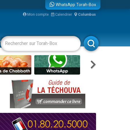
WhatsApp Torah-Box
bre
Mon compte
Calendrier
Columbus
...
vertissements
Livres
Rabbanim