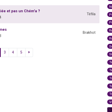
N
liée et pas un Chém'a ?
Téfila
P
4
P
mmes
R
Brakhot
3
R
S
3
4
5
S
T
T
T
T
T
V