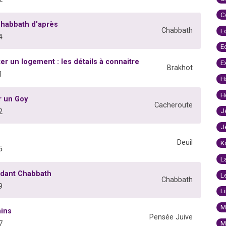
C
Chabbath d'après
Chabbath
E
4
E
er un logement : les détails à connaitre
E
Brakhot
1
H
H
r un Goy
Cacheroute
J
2
J
Deuil
K
5
L
ndant Chabbath
L
Chabbath
9
L
M
nins
Pensée Juive
M
7