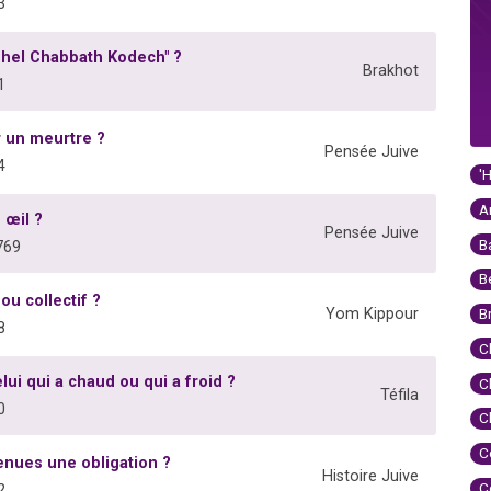
3
Chel Chabbath Kodech" ?
Brakhot
1
r un meurtre ?
Pensée Juive
4
'
A
 œil ?
Pensée Juive
B
769
B
ou collectif ?
Yom Kippour
B
8
C
lui qui a chaud ou qui a froid ?
C
Téfila
0
C
C
enues une obligation ?
Histoire Juive
C
2