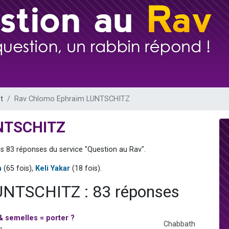
 viennent de demander une bénédiction
nnes viennent de faire un don pour Sauvez la jambe de Yohan
49 places pour étudier en groupe sur Zoom
lles musiques dans Torah-Box Music
 viennent de demander une bénédiction
t
Rav Chlomo Ephraïm LUNTSCHITZ
UNTSCHITZ
ns 83 réponses du service "Question au Rav".
m
(65 fois),
Keli Yakar
(18 fois).
UNTSCHITZ : 83 réponses
 semelles = porter ?
Chabbath