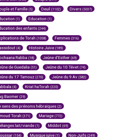
ouple et Famille
Deuil
Divers
(5)
(1102)
(5037)
ducation
Education
(1)
(1)
ducation des enfants
(244)
xplications de Torah
Femmes
(1058)
(316)
assidout
Histoire Juive
(4)
(189)
ochaana Rabba
Jeûne d'Esther
(18)
(69)
eûne de Guedalia
Jeûne du 10 Tévet
(51)
(74)
eûne du 17 Tamouz
Jeûne du 9 Av
(270)
(582)
abbala
Kriat haTorah
(4)
(220)
ag Baomer
(29)
e sens des prénoms hébraïques
(2)
imoud Torah
Mariage
(371)
(772)
élanges lait/viande
Middot
(1)
(69)
oussar
Musique juive
Non-Juifs
(154)
(1)
(249)