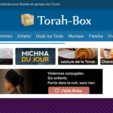
49 places pour étudier en groupe sur Zoom
nes viennent de faire un don pour Diane, 80 ans, dans un appartement insalu
viennent de nous rejoindre sur WhatsApp
viennent de nous rejoindre sur WhatsApp
es viennent de faire un don pour Reloger Rivka, 6 enfants, victime de violences
emmes
Enfants
Etude sur Texte
Musique
Paracha
Di
es viennent de faire un don pour 1 Journée de Vacances Pour les Enfants
 viennent de demander une bénédiction
viennent de nous rejoindre sur WhatsApp
49 places pour étudier en groupe sur Zoom
 donner son Maasser
viennent de nous rejoindre sur WhatsApp
viennent de nous rejoindre sur WhatsApp
de donner son Maasser
es viennent de faire un don pour 5 jours de vacances aux Orphelins
viennent de nous rejoindre sur WhatsApp