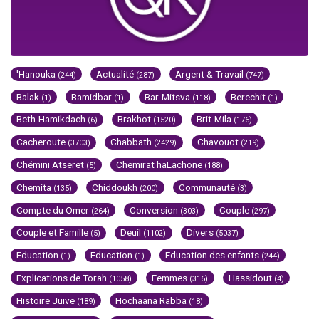
'Hanouka
Actualité
Argent & Travail
(244)
(287)
(747)
Balak
Bamidbar
Bar-Mitsva
Berechit
(1)
(1)
(118)
(1)
Beth-Hamikdach
Brakhot
Brit-Mila
(6)
(1520)
(176)
Cacheroute
Chabbath
Chavouot
(3703)
(2429)
(219)
Chémini Atseret
Chemirat haLachone
(5)
(188)
Chemita
Chiddoukh
Communauté
(135)
(200)
(3)
Compte du Omer
Conversion
Couple
(264)
(303)
(297)
Couple et Famille
Deuil
Divers
(5)
(1102)
(5037)
Education
Education
Education des enfants
(1)
(1)
(244)
Explications de Torah
Femmes
Hassidout
(1058)
(316)
(4)
Histoire Juive
Hochaana Rabba
(189)
(18)