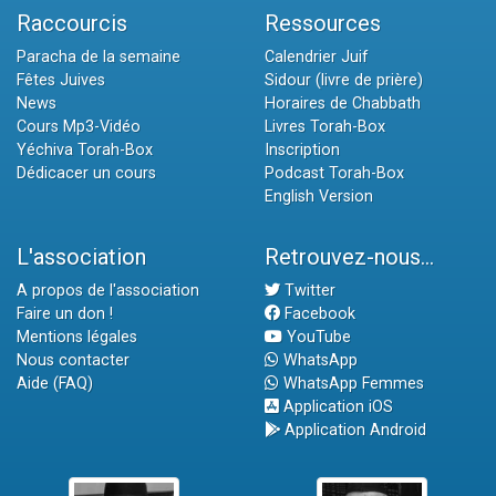
Raccourcis
Ressources
Paracha de la semaine
Calendrier Juif
Fêtes Juives
Sidour (livre de prière)
News
Horaires de Chabbath
Cours Mp3-Vidéo
Livres Torah-Box
Yéchiva Torah-Box
Inscription
Dédicacer un cours
Podcast Torah-Box
English Version
L'association
Retrouvez-nous...
A propos de l'association
Twitter
Faire un don !
Facebook
Mentions légales
YouTube
Nous contacter
WhatsApp
Aide (FAQ)
WhatsApp Femmes
Application iOS
Application Android