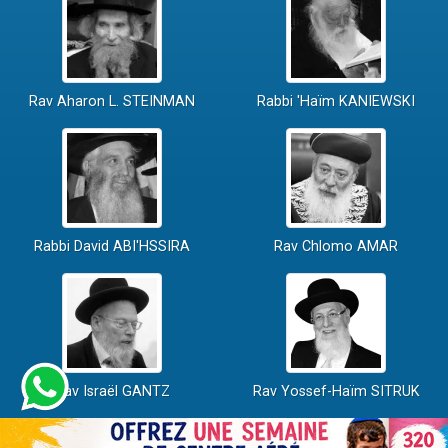
Rav Aharon L. STEINMAN
Rabbi 'Haïm KANIEWSKI
Rabbi David ABI'HSSIRA
Rav Chlomo AMAR
Rav Israël GANTZ
Rav Yossef-Haïm SITRUK