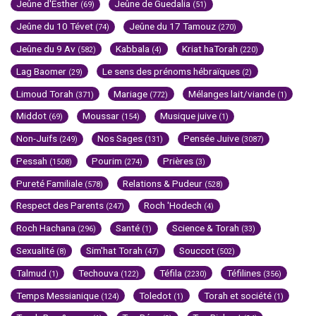
Jeûne d'Esther
Jeûne de Guedalia
(69)
(51)
Jeûne du 10 Tévet
Jeûne du 17 Tamouz
(74)
(270)
Jeûne du 9 Av
Kabbala
Kriat haTorah
(582)
(4)
(220)
Lag Baomer
Le sens des prénoms hébraïques
(29)
(2)
Limoud Torah
Mariage
Mélanges lait/viande
(371)
(772)
(1)
Middot
Moussar
Musique juive
(69)
(154)
(1)
Non-Juifs
Nos Sages
Pensée Juive
(249)
(131)
(3087)
Pessah
Pourim
Prières
(1508)
(274)
(3)
Pureté Familiale
Relations & Pudeur
(578)
(528)
Respect des Parents
Roch 'Hodech
(247)
(4)
Roch Hachana
Santé
Science & Torah
(296)
(1)
(33)
Sexualité
Sim'hat Torah
Souccot
(8)
(47)
(502)
Talmud
Techouva
Téfila
Téfilines
(1)
(122)
(2230)
(356)
Temps Messianique
Toledot
Torah et société
(124)
(1)
(1)