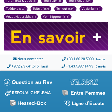
Torah-Box & vous
Tou Béav
Tou Bichvat
(1)
(3)
(24)
Tsédaka
Tsitsit
Tsniout
Vayichla'h
(397)
(167)
(634)
(1)
Vézot Haberakha
Yom Kippour
(1)
(318)
Nous contacter
+33.1.80.20.5000
France
+972.2.37.41.515
+1.437.887.14.93
Israël
Canada