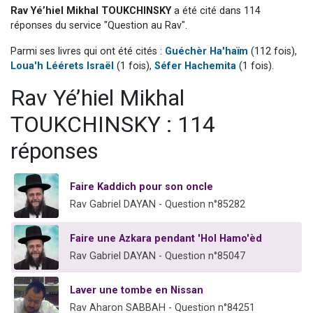
Rav Yé’hiel Mikhal TOUKCHINSKY
a été cité dans 114
13 personnes viennent de demander une bénédiction
réponses du service "Question au Rav".
30 personnes viennent de faire un don pour Sauvez la jambe de Yohan
Parmi ses livres qui ont été cités :
Guéchèr Ha'haïm
(112 fois),
Il reste 49 places pour étudier en groupe sur Zoom
Loua'h Léérets Israël
(1 fois),
Séfer Hachemita
(1 fois).
12 nouvelles musiques dans Torah-Box Music
Rav Yé’hiel Mikhal
29 personnes viennent de demander une bénédiction
TOUKCHINSKY : 114
réponses
Faire Kaddich pour son oncle
Rav Gabriel DAYAN - Question n°85282
Faire une Azkara pendant 'Hol Hamo'èd
Rav Gabriel DAYAN - Question n°85047
Laver une tombe en Nissan
Rav Aharon SABBAH - Question n°84251