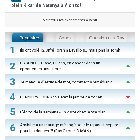
plein Kikar de Natanya à Alonzo!
Voir tous les événements à venir
+ Populaires
Cours
Questions au Rav
1
Ils ont volé 12 Sifré Torah à Levallois… mais pas la Torah
2
URGENCE - Diane, 80 ans, en danger dans un
appartement insalubre
3
Je manque d'estime de moi, comment y remédier ?
4
DERNIERS JOURS : Sauvez la jambe de Yohan
5
L'édito de la semaine - En visite chez le Steipler
6
Assister à un mariage mélangé pour le repas et séparé
pour les danses ?! (Rav Gabriel DAYAN)