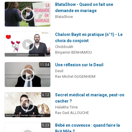
BlataShow - Quand on fait une
demande en mariage
BlataShow
Chalom Bayit en pratique (n°1) - Le
choix du conjoint
Chiddoukh
Binyamin BENHAMOU
Une réflexion sur le Deuil
11:54
Deuil
Rav Michel GUGENHEIM
Secret médical et mariage, peut-on
6:12
cacher ?
Halakha Time
Rav Gad ALLOUCHE
Bébé en couveuse : quand faire la
5:23
Brit Mila ?