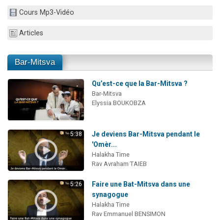
Dovan vient de donner son Maasser
Cours Mp3-Vidéo
2 personnes viennent de nous rejoindre sur WhatsApp
Articles
2 personnes viennent de nous rejoindre sur WhatsApp
Malgorzata vient de donner son Maasser
Bar-Mitsva
3 personnes viennent de nous rejoindre sur WhatsApp
Qu’est-ce que la Bar-Mitsva ?
Bar-Mitsva
Elyssia BOUKOBZA
Je deviens Bar-Mitsva pendant le
5:38
'Omèr...
Halakha Time
Rav Avraham TAIEB
Faire une Bat-Mitsva dans une
5:26
synagogue
Halakha Time
Rav Emmanuel BENSIMON