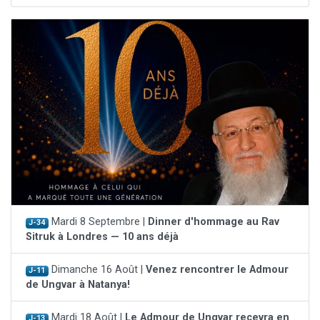
Mardi 8 Septembre |
Dinner d'hommage au Rav
J-34
Sitruk à Londres — 10 ans déjà
Dimanche 16 Août |
Venez rencontrer le Admour
J-11
de Ungvar à Natanya!
Mardi 18 Août |
Le Admour de Ungvar recevra en
J-13