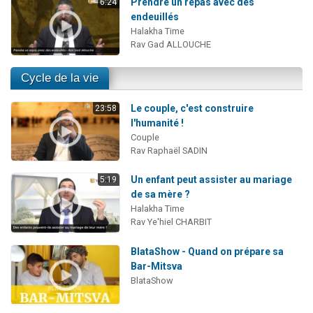
Prendre un repas avec des
6:24
endeuillés
Halakha Time
Rav Gad ALLOUCHE
Cycle de la vie
Le couple, c'est construire
23:58
l'humanité !
Couple
Rav Raphaël SADIN
Un enfant peut assister au mariage
5:19
de sa mère ?
Halakha Time
Rav Ye'hiel CHARBIT
BlataShow - Quand on prépare sa
Bar-Mitsva
BlataShow