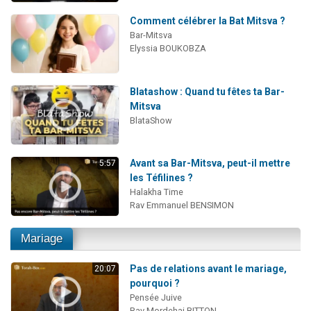
Comment célébrer la Bat Mitsva ?
Bar-Mitsva
Elyssia BOUKOBZA
Blatashow : Quand tu fêtes ta Bar-
Mitsva
BlataShow
Avant sa Bar-Mitsva, peut-il mettre
5:57
les Téfilines ?
Halakha Time
Rav Emmanuel BENSIMON
Mariage
Pas de relations avant le mariage,
20:07
pourquoi ?
Pensée Juive
Rav Mordehai BITTON