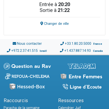
Entrée à
20:20
Sortie à
21:22
Changer de ville
Nous contacter
+33.1.80.20.5000
France
+972.2.37.41.515
+1.437.887.14.93
Israël
Canada
Raccourcis
Ressources
Paracha de la semaine
Calendrier Juif