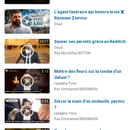
L'agent funéraire qui honore la vie ☠️
Réouven Zémour
Deuil
Sauver ses parents grâce au Kaddich
23:17
Deuil
Rav Mordehai BITTON
Mettre des fleurs sur la tombe d'un
5:13
défunt ?
Halakha Time
Rav Emmanuel BENSIMON
Serrer la main d'un endeuillé, permis
3:55
?
Halakha Time
Rav Emmanuel BENSIMON