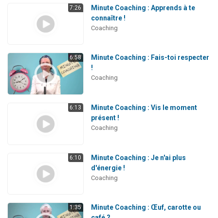
Minute Coaching : Apprends à te
7:26
connaître !
Coaching
Minute Coaching : Fais-toi respecter
6:58
!
Coaching
Minute Coaching : Vis le moment
6:13
présent !
Coaching
Minute Coaching : Je n'ai plus
6:10
d'énergie !
Coaching
Minute Coaching : Œuf, carotte ou
1:35
café ?