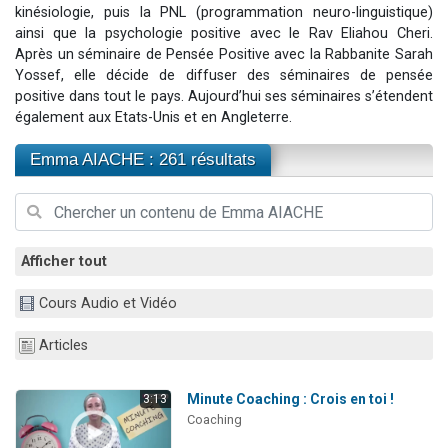
kinésiologie, puis la PNL (programmation neuro-linguistique)
3 personnes viennent de nous rejoindre sur WhatsApp
ainsi que la psychologie positive avec le Rav Eliahou Cheri.
11 personnes viennent de demander une bénédiction
Après un séminaire de Pensée Positive avec la Rabbanite Sarah
Yossef, elle décide de diffuser des séminaires de pensée
Il reste 49 places pour étudier en groupe sur Zoom
positive dans tout le pays. Aujourd’hui ses séminaires s’étendent
3 personnes viennent de faire un don pour Diane, 80 ans, dans un appartement insalubre
également aux Etats-Unis et en Angleterre.
5 personnes viennent de faire un don pour Reloger Rivka, 6 enfants, victime de violences...
Emma AIACHE : 261 résultats
Afficher tout
Cours Audio et Vidéo
Articles
Minute Coaching : Crois en toi !
3:13
Coaching