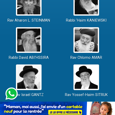
Rav Aharon L. STEINMAN
Rabbi 'Haïm KANIEWSKI
Rabbi David ABI'HSSIRA
Rav Chlomo AMAR
Rav Israël GANTZ
Rav Yossef-Haïm SITRUK