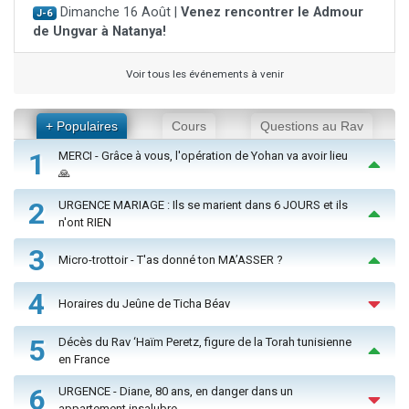
Dimanche 16 Août |
Venez rencontrer le Admour
J-6
de Ungvar à Natanya!
Voir tous les événements à venir
+ Populaires
Cours
Questions au Rav
1
MERCI - Grâce à vous, l'opération de Yohan va avoir lieu
🙏
2
URGENCE MARIAGE : Ils se marient dans 6 JOURS et ils
n'ont RIEN
3
Micro-trottoir - T'as donné ton MA’ASSER ?
4
Horaires du Jeûne de Ticha Béav
5
Décès du Rav ‘Haïm Peretz, figure de la Torah tunisienne
en France
6
URGENCE - Diane, 80 ans, en danger dans un
appartement insalubre