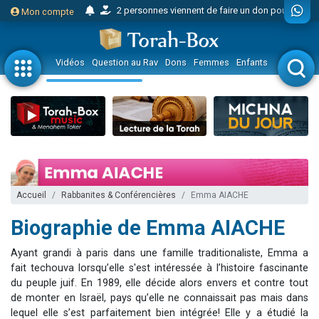
2 personnes viennent de faire un don pour Tsédaka : pauvres d'Israel
Mon compte
4 personnes viennent de nous rejoindre sur WhatsApp
53 personnes viennent de demander une bénédiction
Vidéos
Question au Rav
Dons
Femmes
Enfants
Etude sur 
Donnez votre avis sur la vidéo "Micro-trottoir - T'as donné ton MA’ASSER ?"
Eva vient de donner son Maasser
168 personnes viennent de faire un don pour Marions Shirel, jeune convertie seule en Israël
3 nouvelles musiques dans Torah-Box Music
Il reste 49 places pour étudier en groupe sur Zoom
3 nouvelles musiques dans Torah-Box Music
Accueil
Rabbanites & Conférencières
Emma AIACHE
Marlène vient de demander la récitation d'un Kaddich pour un proche
Biographie de Emma AIACHE
2 personnes viennent de nous rejoindre sur WhatsApp
2 personnes viennent de nous rejoindre sur WhatsApp
Ayant grandi à paris dans une famille traditionaliste, Emma a
Eli vient de donner son Maasser
fait techouva lorsqu’elle s'est intéressée à l’histoire fascinante
du peuple juif. En 1989, elle décide alors envers et contre tout
3 personnes viennent de faire un don pour Événements Torah-Box
de monter en Israël, pays qu’elle ne connaissait pas mais dans
Lisbel Esther vient de donner son Maasser
lequel elle s’est parfaitement bien intégrée! Elle y a étudié la