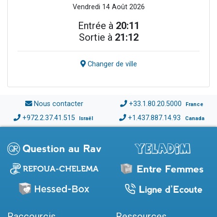
Vendredi 14 Août 2026
Entrée à
20:11
Sortie à
21:12
Changer de ville
Nous contacter
+33.1.80.20.5000
France
+972.2.37.41.515
+1.437.887.14.93
Israël
Canada
Raccourcis
Ressources