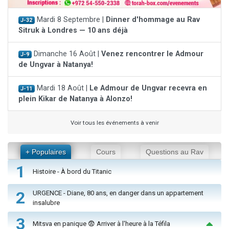
Mardi 8 Septembre |
Dinner d'hommage au Rav
J-32
Sitruk à Londres — 10 ans déjà
Dimanche 16 Août |
Venez rencontrer le Admour
J-9
de Ungvar à Natanya!
Mardi 18 Août |
Le Admour de Ungvar recevra en
J-11
plein Kikar de Natanya à Alonzo!
Voir tous les événements à venir
+ Populaires
Cours
Questions au Rav
1
Histoire - À bord du Titanic
2
URGENCE - Diane, 80 ans, en danger dans un appartement
insalubre
3
Mitsva en panique 😨 Arriver à l'heure à la Téfila