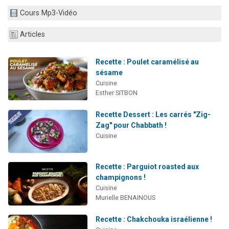
2 personnes viennent de nous rejoindre sur WhatsApp
Cours Mp3-Vidéo
13 personnes viennent de demander une bénédiction
Articles
Il reste 49 places pour étudier en groupe sur Zoom
12 nouvelles musiques dans Torah-Box Music
Recette : Poulet caramélisé au
2 personnes viennent de nous rejoindre sur WhatsApp
sésame
Cuisine
Esther SITBON
Recette Dessert : Les carrés "Zig-
Zag" pour Chabbath !
Cuisine
Recette : Parguiot roasted aux
champignons !
Cuisine
Murielle BENAINOUS
Recette : Chakchouka israélienne !