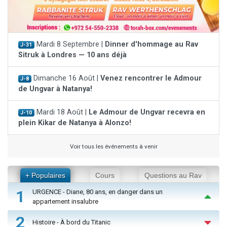
Mardi 8 Septembre |
Dinner d'hommage au Rav
J-31
Sitruk à Londres — 10 ans déjà
Dimanche 16 Août |
Venez rencontrer le Admour
J-8
de Ungvar à Natanya!
Mardi 18 Août |
Le Admour de Ungvar recevra en
J-10
plein Kikar de Natanya à Alonzo!
Voir tous les événements à venir
+ Populaires
Cours
Questions au Rav
1
URGENCE - Diane, 80 ans, en danger dans un
appartement insalubre
2
Histoire - À bord du Titanic