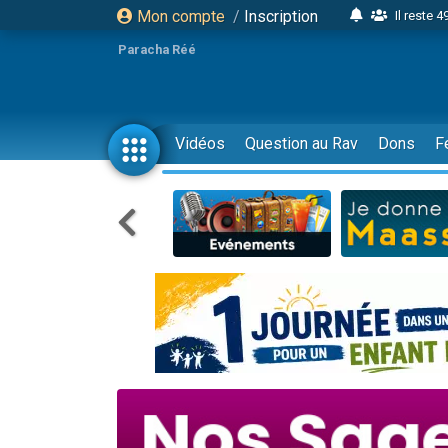
Mon compte
/
Inscription
Il reste 
16 person
Paracha Réé
2 personnes 
6 personnes 
4 personn
Vidéos
Question au Rav
Dons
F
2 personn
17 personnes
4 personnes 
Il reste 
Eva vient de
4 personnes 
3 personnes 
Odaya vient 
3 personn
2 personnes 