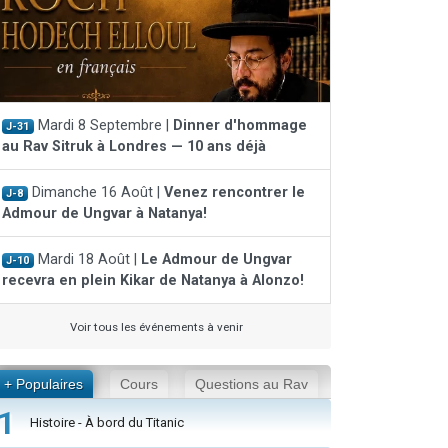
Mardi 8 Septembre |
Dinner d'hommage
J-31
au Rav Sitruk à Londres — 10 ans déjà
Dimanche 16 Août |
Venez rencontrer le
J-8
Admour de Ungvar à Natanya!
Mardi 18 Août |
Le Admour de Ungvar
J-10
recevra en plein Kikar de Natanya à Alonzo!
Voir tous les événements à venir
+ Populaires
Cours
Questions au Rav
1
Histoire - À bord du Titanic