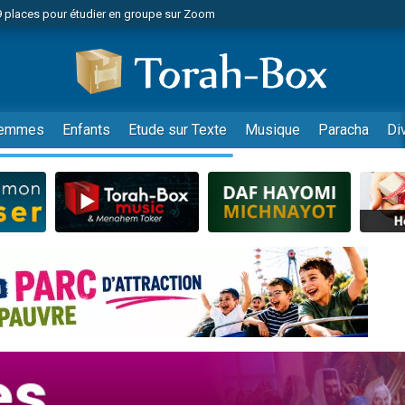
49 places pour étudier en groupe sur Zoom
nes viennent de faire un don pour Diane, 80 ans, dans un appartement insalu
viennent de nous rejoindre sur WhatsApp
viennent de nous rejoindre sur WhatsApp
es viennent de faire un don pour Reloger Rivka, 6 enfants, victime de violences
emmes
Enfants
Etude sur Texte
Musique
Paracha
Di
es viennent de faire un don pour 1 Journée de Vacances Pour les Enfants
 viennent de demander une bénédiction
viennent de nous rejoindre sur WhatsApp
49 places pour étudier en groupe sur Zoom
 donner son Maasser
viennent de nous rejoindre sur WhatsApp
viennent de nous rejoindre sur WhatsApp
de donner son Maasser
es viennent de faire un don pour 5 jours de vacances aux Orphelins
viennent de nous rejoindre sur WhatsApp