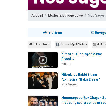
13 personnes
30 perso
Accueil
Etudes & Ethique Juive
Nos Sages 
Il reste 
12 nouve
29 personnes
Imprimer
Envoy
Afficher tout
Cours Mp3-Vidéo
Articl
Kitsour - L'incroyable Rav
Elyashiv
Kitsour
Hiloula de Rabbi Elazar
Abi’hssira, "Baba Elazar"
Nos Sages
Hommage au Rav Chaya - S
médecin, ses proches et se