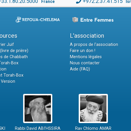
+33.1.80.20.5000
+972.2.37.41.515
France
Is
ources
L'association
ier Juif
A propos de l'association
(livre de prière)
Faire un don !
es de Chabbath
Mentions légales
 Torah-Box
Nous contacter
tion
Aide (FAQ)
t Torah-Box
 Version
SKI
Rabbi David ABI'HSSIRA
Rav Chlomo AMAR