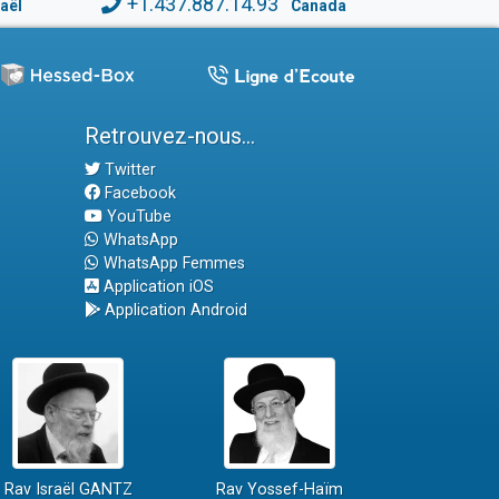
+1.437.887.14.93
raël
Canada
Retrouvez-nous...
Twitter
Facebook
YouTube
WhatsApp
WhatsApp Femmes
Application iOS
Application Android
Rav Israël GANTZ
Rav Yossef-Haïm