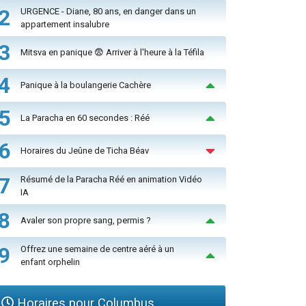
2
URGENCE - Diane, 80 ans, en danger dans un
appartement insalubre
3
Mitsva en panique 😨 Arriver à l'heure à la Téfila
4
Panique à la boulangerie Cachère
5
La Paracha en 60 secondes : Réé
6
Horaires du Jeûne de Ticha Béav
7
Résumé de la Paracha Réé en animation Vidéo
IA
8
Avaler son propre sang, permis ?
9
Offrez une semaine de centre aéré à un
enfant orphelin
Horaires pour Columbus