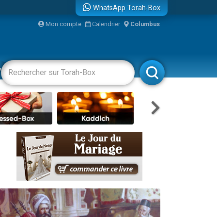
WhatsApp Torah-Box
bre
Mon compte
Calendrier
Columbus
...
vertissements
Livres
Rabbanim