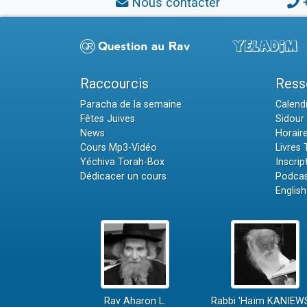
Nous contacter
Raccourcis
Ress
Paracha de la semaine
Calendr
Fêtes Juives
Sidour 
News
Horair
Cours Mp3-Vidéo
Livres
Yéchiva Torah-Box
Inscrip
Dédicacer un cours
Podcas
English
Rav Aharon L.
Rabbi 'Haïm KANIEW