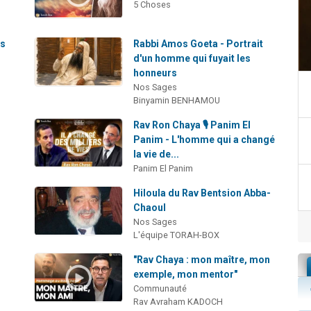
5 Choses
as
Rabbi Amos Goeta - Portrait
d'un homme qui fuyait les
honneurs
Nos Sages
Binyamin BENHAMOU
Rav Ron Chaya 🎙️ Panim El
Panim - L'homme qui a changé
la vie de...
Panim El Panim
Hiloula du Rav Bentsion Abba-
Chaoul
Nos Sages
L'équipe TORAH-BOX
"Rav Chaya : mon maître, mon
exemple, mon mentor"
Communauté
Rav Avraham KADOCH