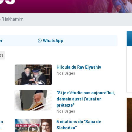
 viennent de demander une bénédiction
nnes viennent de faire un don pour Sauvez la jambe de Yohan
- 'Hakhamim
49 places pour étudier en groupe sur Zoom
lles musiques dans Torah-Box Music
 viennent de demander une bénédiction
er
WhatsApp
es
Hiloula du Rav Elyashiv
Nos Sages
"Si je n’étudie pas aujourd’hui,
demain aussi j’aurai un
prétexte"
Nos Sages
on
5 citations du "Saba de
s
Slabodka”