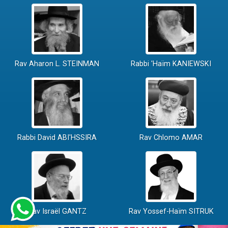
Rav Aharon L. STEINMAN
Rabbi 'Haïm KANIEWSKI
Rabbi David ABI'HSSIRA
Rav Chlomo AMAR
Rav Israël GANTZ
Rav Yossef-Haïm SITRUK