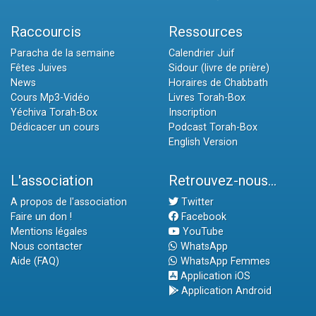
Raccourcis
Ressources
Paracha de la semaine
Calendrier Juif
Fêtes Juives
Sidour (livre de prière)
News
Horaires de Chabbath
Cours Mp3-Vidéo
Livres Torah-Box
Yéchiva Torah-Box
Inscription
Dédicacer un cours
Podcast Torah-Box
English Version
L'association
Retrouvez-nous...
A propos de l'association
Twitter
Faire un don !
Facebook
Mentions légales
YouTube
Nous contacter
WhatsApp
Aide (FAQ)
WhatsApp Femmes
Application iOS
Application Android