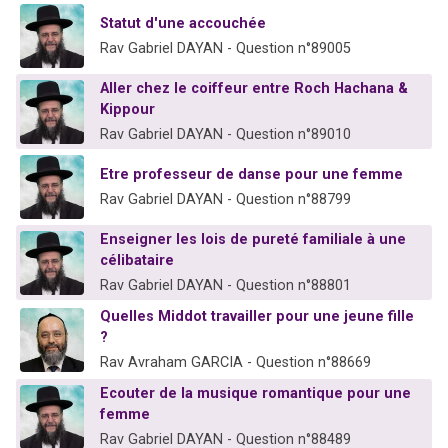
2 personnes viennent de faire un don pour 1 Journée de Vacances Pour les Enfants
Statut d'une accouchée
17 personnes viennent de demander une bénédiction
Rav Gabriel DAYAN - Question n°89005
4 personnes viennent de nous rejoindre sur WhatsApp
Aller chez le coiffeur entre Roch Hachana &
Il reste 49 places pour étudier en groupe sur Zoom
Kippour
Rav Gabriel DAYAN - Question n°89010
2 personnes viennent de nous rejoindre sur WhatsApp
Etre professeur de danse pour une femme
Rav Gabriel DAYAN - Question n°88799
Enseigner les lois de pureté familiale à une
célibataire
Rav Gabriel DAYAN - Question n°88801
Quelles Middot travailler pour une jeune fille
?
Rav Avraham GARCIA - Question n°88669
Ecouter de la musique romantique pour une
femme
Rav Gabriel DAYAN - Question n°88489