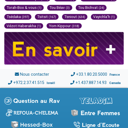
Torah-Box & vous
Tou Béav
Tou Bichvat
(1)
(3)
(24)
Tsédaka
Tsitsit
Tsniout
Vayichla'h
(397)
(167)
(634)
(1)
Vézot Haberakha
Yom Kippour
(1)
(318)
Nous contacter
+33.1.80.20.5000
France
+972.2.37.41.515
+1.437.887.14.93
Israël
Canada