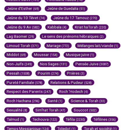
Jeûne d'Esther
Jeûne de Guedalia
(69)
(51)
Jeûne du 10 Tévet
Jeûne du 17 Tamouz
(74)
(270)
Jeûne du 9 Av
Kabbala
Kriat haTorah
(582)
(4)
(220)
Lag Baomer
Le sens des prénoms hébraïques
(29)
(2)
Limoud Torah
Mariage
Mélanges lait/viande
(371)
(772)
(1)
Middot
Moussar
Musique juive
(69)
(154)
(1)
Non-Juifs
Nos Sages
Pensée Juive
(249)
(131)
(3087)
Pessah
Pourim
Prières
(1508)
(274)
(3)
Pureté Familiale
Relations & Pudeur
(578)
(528)
Respect des Parents
Roch 'Hodech
(247)
(4)
Roch Hachana
Santé
Science & Torah
(296)
(1)
(33)
Sexualité
Sim'hat Torah
Souccot
(8)
(47)
(502)
Talmud
Techouva
Téfila
Téfilines
(1)
(122)
(2230)
(356)
Temps Messianique
Toledot
Torah et société
(124)
(1)
(1)