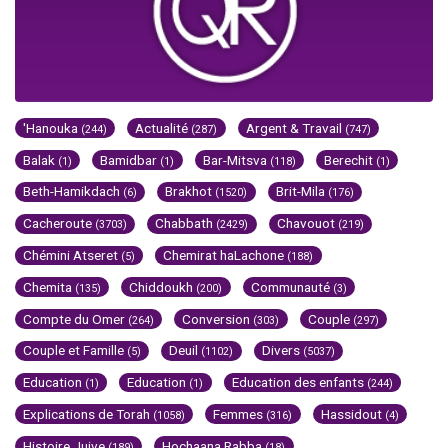
'Hanouka
Actualité
Argent & Travail
(244)
(287)
(747)
Balak
Bamidbar
Bar-Mitsva
Berechit
(1)
(1)
(118)
(1)
Beth-Hamikdach
Brakhot
Brit-Mila
(6)
(1520)
(176)
Cacheroute
Chabbath
Chavouot
(3703)
(2429)
(219)
Chémini Atseret
Chemirat haLachone
(5)
(188)
Chemita
Chiddoukh
Communauté
(135)
(200)
(3)
Compte du Omer
Conversion
Couple
(264)
(303)
(297)
Couple et Famille
Deuil
Divers
(5)
(1102)
(5037)
Education
Education
Education des enfants
(1)
(1)
(244)
Explications de Torah
Femmes
Hassidout
(1058)
(316)
(4)
Histoire Juive
Hochaana Rabba
(189)
(18)