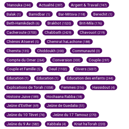
'Hanouka
Actualité
Argent & Travail
(244)
(287)
(747)
Balak
Bamidbar
Bar-Mitsva
Berechit
(1)
(1)
(118)
(1)
Beth-Hamikdach
Brakhot
Brit-Mila
(6)
(1520)
(176)
Cacheroute
Chabbath
Chavouot
(3703)
(2429)
(219)
Chémini Atseret
Chemirat haLachone
(5)
(188)
Chemita
Chiddoukh
Communauté
(135)
(200)
(3)
Compte du Omer
Conversion
Couple
(264)
(303)
(297)
Couple et Famille
Deuil
Divers
(5)
(1102)
(5037)
Education
Education
Education des enfants
(1)
(1)
(244)
Explications de Torah
Femmes
Hassidout
(1058)
(316)
(4)
Histoire Juive
Hochaana Rabba
(189)
(18)
Jeûne d'Esther
Jeûne de Guedalia
(69)
(51)
Jeûne du 10 Tévet
Jeûne du 17 Tamouz
(74)
(270)
Jeûne du 9 Av
Kabbala
Kriat haTorah
(582)
(4)
(220)