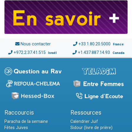
Nous contacter
+33.1.80.20.5000
France
+972.2.37.41.515
+1.437.887.14.93
Israël
Canada
Raccourcis
Ressources
Paracha de la semaine
Calendrier Juif
Fêtes Juives
Sidour (livre de prière)