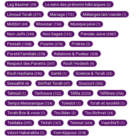
Lag Baomer
Le sens des prénoms hébraïques
(29)
(2)
Limoud Torah
Mariage
Mélanges lait/viande
(371)
(772)
(1)
Middot
Moussar
Musique juive
(69)
(154)
(1)
Non-Juifs
Nos Sages
Pensée Juive
(249)
(131)
(3087)
Pessah
Pourim
Prières
(1508)
(274)
(3)
Pureté Familiale
Relations & Pudeur
(578)
(528)
Respect des Parents
Roch 'Hodech
(247)
(4)
Roch Hachana
Santé
Science & Torah
(296)
(1)
(33)
Sexualité
Sim'hat Torah
Souccot
(8)
(47)
(502)
Talmud
Techouva
Téfila
Téfilines
(1)
(122)
(2230)
(356)
Temps Messianique
Toledot
Torah et société
(124)
(1)
(1)
Torah-Box & vous
Tou Béav
Tou Bichvat
(1)
(3)
(24)
Tsédaka
Tsitsit
Tsniout
Vayichla'h
(397)
(167)
(634)
(1)
Vézot Haberakha
Yom Kippour
(1)
(318)