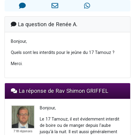
3 personnes viennent de nous rejoindre sur WhatsApp
2 nouvelles musiques dans Torah-Box Music
8 personnes viennent de faire un don pour Tsédaka : pauvres d'Israel
La question de Renée A.
Nouvelle émission radio : Visions de grandeur n°104 : Le Chabbath et le Birkat Hamazone à travers le temps
Bonjour,
4 personnes viennent de nous rejoindre sur WhatsApp
Quels sont les interdits pour le jeûne du 17 Tamouz ?
Merci.
La réponse de Rav Shimon GRIFFEL
Bonjour,
Le 17 Tamouz, il est évidemment interdit
de boire ou de manger depuis l'aube
jusqu'à la nuit. Il est aussi généralement
718 réponses