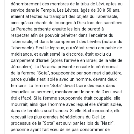
dénombrement des membres de la tribu de Lévi, aptes au
13 personnes viennent de demander une bénédiction
service dans le Temple. Les Lévites, âgés de 30 à 50 ans,
30 personnes viennent de faire un don pour Sauvez la jambe de Yohan
étaient affectés au transport des objets du Tabernacle,
ainsi qu’aux chants de louanges à D.ieu lors des sacrifices.
Il reste 49 places pour étudier en groupe sur Zoom
La Paracha présente ensuite les lois de pureté à
12 nouvelles musiques dans Torah-Box Music
respecter afin de pouvoir pénétrer dans l’enceinte du
29 personnes viennent de demander une bénédiction
Tabernacle, et dans le campement des Lévites (autour du
Tabernacle). Seul le lépreux, qui s’était rendu coupable de
médisance, et avait semé la discorde, était exclu du
campement d’Israël (après l’arrivée en Israël, de la ville de
Jérusalem). La Paracha présente ensuite le cérémonial
de la femme "Sota", soupçonnée par son mari d’adultère,
parce qu’elle s’est isolée avec un homme, devant deux
témoins. La femme "Sota" devait boire des eaux dans
lesquelles un serment, mentionnant le nom de D.ieu, avait
été effacé. Si la femme soupçonnée était coupable, elle
mourrait, ainsi que l’homme avec lequel elle s’était isolée,
dans de terribles souffrances. Si elle était innocente, elle
recevait les plus grandes bénédictions du Ciel. Le
processus de la "Sota" est suivi par les lois du "Nazir",
personne ayant fait vœu de ne pas consommer de