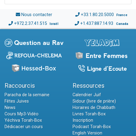
Nous contacter
+33.1.80.20.5000
France
+972.2.37.41.515
+1.437.887.14.93
Israël
Canada
Raccourcis
Ressources
Paracha de la semaine
Calendrier Juif
Fêtes Juives
Sidour (livre de prière)
News
Horaires de Chabbath
Cours Mp3-Vidéo
Livres Torah-Box
Yéchiva Torah-Box
Inscription
Dédicacer un cours
Podcast Torah-Box
English Version