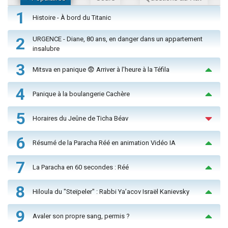
1
Histoire - À bord du Titanic
2
URGENCE - Diane, 80 ans, en danger dans un appartement
insalubre
3
Mitsva en panique 😨 Arriver à l'heure à la Téfila
4
Panique à la boulangerie Cachère
5
Horaires du Jeûne de Ticha Béav
6
Résumé de la Paracha Réé en animation Vidéo IA
7
La Paracha en 60 secondes : Réé
8
Hiloula du "Steïpeler" : Rabbi Ya’acov Israël Kanievsky
9
Avaler son propre sang, permis ?