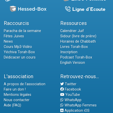
Raccourcis
Ressources
Paracha de la semaine
Calendrier Juif
Fêtes Juives
Sidour (livre de prière)
News
Horaires de Chabbath
Cours Mp3-Vidéo
Livres Torah-Box
Yéchiva Torah-Box
Inscription
Dédicacer un cours
Podcast Torah-Box
English Version
L'association
Retrouvez-nous...
A propos de l'association
Twitter
Faire un don !
Facebook
Mentions légales
YouTube
Nous contacter
WhatsApp
Aide (FAQ)
WhatsApp Femmes
Application iOS