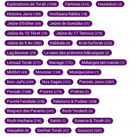
Explications de Torah
Femmes
Hassidout
(1058)
(316)
(4)
Histoire Juive
Hochaana Rabba
(189)
(18)
Jeûne d'Esther
Jeûne de Guedalia
(69)
(51)
Jeûne du 10 Tévet
Jeûne du 17 Tamouz
(74)
(270)
Jeûne du 9 Av
Kabbala
Kriat haTorah
(582)
(4)
(220)
Lag Baomer
Le sens des prénoms hébraïques
(29)
(2)
Limoud Torah
Mariage
Mélanges lait/viande
(371)
(772)
(1)
Middot
Moussar
Musique juive
(69)
(154)
(1)
Non-Juifs
Nos Sages
Pensée Juive
(249)
(131)
(3087)
Pessah
Pourim
Prières
(1508)
(274)
(3)
Pureté Familiale
Relations & Pudeur
(578)
(528)
Respect des Parents
Roch 'Hodech
(247)
(4)
Roch Hachana
Santé
Science & Torah
(296)
(1)
(33)
Sexualité
Sim'hat Torah
Souccot
(8)
(47)
(502)