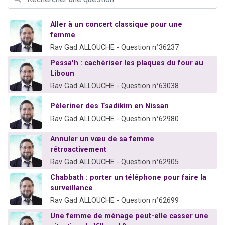
Il reste 49 places pour étudier en groupe sur Zoom
12 nouvelles musiques dans Torah-Box Music
Aller à un concert classique pour une
femme
3 personnes viennent de nous rejoindre sur WhatsApp
Rav Gad ALLOUCHE - Question n°36237
2 personnes viennent de nous rejoindre sur WhatsApp
Pessa'h : cachériser les plaques du four au
2 personnes viennent de nous rejoindre sur WhatsApp
Liboun
Rav Gad ALLOUCHE - Question n°63038
Pèleriner des Tsadikim en Nissan
Rav Gad ALLOUCHE - Question n°62980
Annuler un vœu de sa femme
rétroactivement
Rav Gad ALLOUCHE - Question n°62905
Chabbath : porter un téléphone pour faire la
surveillance
Rav Gad ALLOUCHE - Question n°62699
Une femme de ménage peut-elle casser une