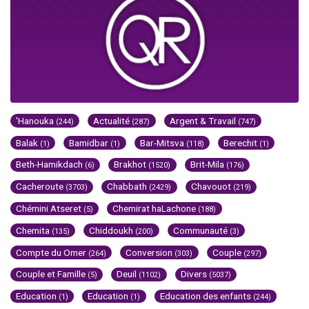
'Hanouka
Actualité
Argent & Travail
(244)
(287)
(747)
Balak
Bamidbar
Bar-Mitsva
Berechit
(1)
(1)
(118)
(1)
Beth-Hamikdach
Brakhot
Brit-Mila
(6)
(1520)
(176)
Cacheroute
Chabbath
Chavouot
(3703)
(2429)
(219)
Chémini Atseret
Chemirat haLachone
(5)
(188)
Chemita
Chiddoukh
Communauté
(135)
(200)
(3)
Compte du Omer
Conversion
Couple
(264)
(303)
(297)
Couple et Famille
Deuil
Divers
(5)
(1102)
(5037)
Education
Education
Education des enfants
(1)
(1)
(244)