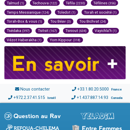
Talmud
Techouva
Téfila
Téfilines
(1)
(122)
(2230)
(356)
Temps Messianique
Toledot
Torah et société
(124)
(1)
(1)
Torah-Box & vous
Tou Béav
Tou Bichvat
(1)
(3)
(24)
Tsédaka
Tsitsit
Tsniout
Vayichla'h
(397)
(167)
(634)
(1)
Vézot Haberakha
Yom Kippour
(1)
(318)
Nous contacter
+33.1.80.20.5000
France
+972.2.37.41.515
+1.437.887.14.93
Israël
Canada