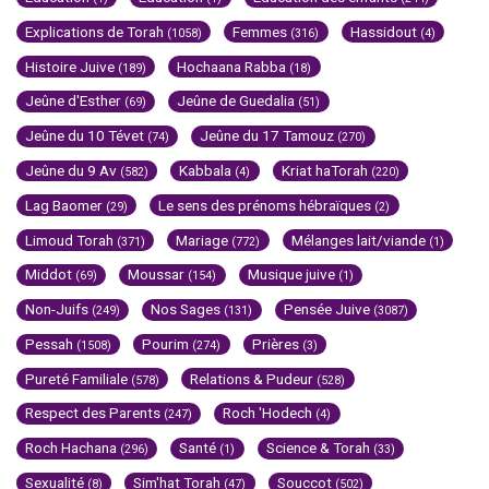
Explications de Torah
Femmes
Hassidout
(1058)
(316)
(4)
Histoire Juive
Hochaana Rabba
(189)
(18)
Jeûne d'Esther
Jeûne de Guedalia
(69)
(51)
Jeûne du 10 Tévet
Jeûne du 17 Tamouz
(74)
(270)
Jeûne du 9 Av
Kabbala
Kriat haTorah
(582)
(4)
(220)
Lag Baomer
Le sens des prénoms hébraïques
(29)
(2)
Limoud Torah
Mariage
Mélanges lait/viande
(371)
(772)
(1)
Middot
Moussar
Musique juive
(69)
(154)
(1)
Non-Juifs
Nos Sages
Pensée Juive
(249)
(131)
(3087)
Pessah
Pourim
Prières
(1508)
(274)
(3)
Pureté Familiale
Relations & Pudeur
(578)
(528)
Respect des Parents
Roch 'Hodech
(247)
(4)
Roch Hachana
Santé
Science & Torah
(296)
(1)
(33)
Sexualité
Sim'hat Torah
Souccot
(8)
(47)
(502)