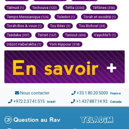
Talmud
Techouva
Téfila
Téfilines
(1)
(122)
(2230)
(356)
Temps Messianique
Toledot
Torah et société
(124)
(1)
(1)
Torah-Box & vous
Tou Béav
Tou Bichvat
(1)
(3)
(24)
Tsédaka
Tsitsit
Tsniout
Vayichla'h
(397)
(167)
(634)
(1)
Vézot Haberakha
Yom Kippour
(1)
(318)
Nous contacter
+33.1.80.20.5000
France
+972.2.37.41.515
+1.437.887.14.93
Israël
Canada