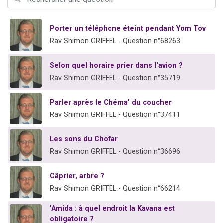
2 personnes viennent de nous rejoindre sur WhatsApp
2 nouvelles musiques dans Torah-Box Music
Porter un téléphone éteint pendant Yom Tov
3 personnes viennent de nous rejoindre sur WhatsApp
Rav Shimon GRIFFEL - Question n°68263
8 personnes viennent de faire un don pour Tsédaka : pauvres d'Israel
Selon quel horaire prier dans l'avion ?
2 personnes viennent de faire un don pour 1 Journée de Vacances Pour les Enfants
Rav Shimon GRIFFEL - Question n°35719
Parler après le Chéma' du coucher
Rav Shimon GRIFFEL - Question n°37411
Les sons du Chofar
Rav Shimon GRIFFEL - Question n°36696
Câprier, arbre ?
Rav Shimon GRIFFEL - Question n°66214
'Amida : à quel endroit la Kavana est
obligatoire ?