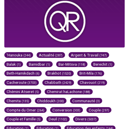
'Hanouka
Actualité
Argent & Travail
(244)
(287)
(747)
Balak
Bamidbar
Bar-Mitsva
Berechit
(1)
(1)
(118)
(1)
Beth-Hamikdach
Brakhot
Brit-Mila
(6)
(1520)
(176)
Cacheroute
Chabbath
Chavouot
(3703)
(2429)
(219)
Chémini Atseret
Chemirat haLachone
(5)
(188)
Chemita
Chiddoukh
Communauté
(135)
(200)
(3)
Compte du Omer
Conversion
Couple
(264)
(303)
(297)
Couple et Famille
Deuil
Divers
(5)
(1102)
(5037)
Education
Education
Education des enfants
(1)
(1)
(244)