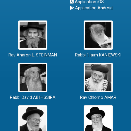
Application iOS
Application Android
Rav Aharon L. STEINMAN
Rabbi 'Haïm KANIEWSKI
Rabbi David ABI'HSSIRA
Rav Chlomo AMAR