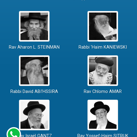
Rav Aharon L. STEINMAN
Rabbi 'Haïm KANIEWSKI
Rabbi David ABI'HSSIRA
Rav Chlomo AMAR
Rav Israël GANTZ
Rav Yossef-Haïm SITRUK