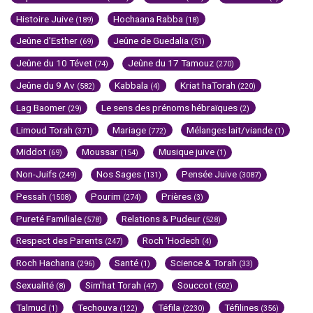
Histoire Juive
Hochaana Rabba
(189)
(18)
Jeûne d'Esther
Jeûne de Guedalia
(69)
(51)
Jeûne du 10 Tévet
Jeûne du 17 Tamouz
(74)
(270)
Jeûne du 9 Av
Kabbala
Kriat haTorah
(582)
(4)
(220)
Lag Baomer
Le sens des prénoms hébraïques
(29)
(2)
Limoud Torah
Mariage
Mélanges lait/viande
(371)
(772)
(1)
Middot
Moussar
Musique juive
(69)
(154)
(1)
Non-Juifs
Nos Sages
Pensée Juive
(249)
(131)
(3087)
Pessah
Pourim
Prières
(1508)
(274)
(3)
Pureté Familiale
Relations & Pudeur
(578)
(528)
Respect des Parents
Roch 'Hodech
(247)
(4)
Roch Hachana
Santé
Science & Torah
(296)
(1)
(33)
Sexualité
Sim'hat Torah
Souccot
(8)
(47)
(502)
Talmud
Techouva
Téfila
Téfilines
(1)
(122)
(2230)
(356)