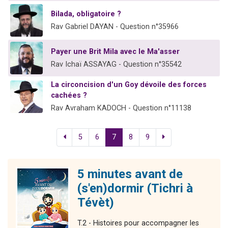
Bilada, obligatoire ?
Rav Gabriel DAYAN - Question n°35966
Payer une Brit Mila avec le Ma'asser
Rav Ichaï ASSAYAG - Question n°35542
La circoncision d'un Goy dévoile des forces
cachées ?
Rav Avraham KADOCH - Question n°11138
5
6
7
8
9
5 minutes avant de
(s'en)dormir (Tichri à
Tévèt)
T.2 - Histoires pour accompagner les