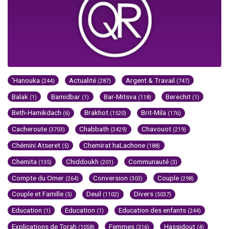
'Hanouka
Actualité
Argent & Travail
(244)
(287)
(747)
Balak
Bamidbar
Bar-Mitsva
Berechit
(1)
(1)
(118)
(1)
Beth-Hamikdach
Brakhot
Brit-Mila
(6)
(1520)
(176)
Cacheroute
Chabbath
Chavouot
(3703)
(2429)
(219)
Chémini Atseret
Chemirat haLachone
(5)
(188)
Chemita
Chiddoukh
Communauté
(135)
(201)
(3)
Compte du Omer
Conversion
Couple
(264)
(303)
(298)
Couple et Famille
Deuil
Divers
(5)
(1102)
(5037)
Education
Education
Education des enfants
(1)
(1)
(244)
Explications de Torah
Femmes
Hassidout
(1058)
(316)
(4)