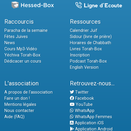
Raccourcis
Ressources
Paracha de la semaine
Calendrier Juif
Fêtes Juives
Sidour (livre de prière)
News
Horaires de Chabbath
Cours Mp3-Vidéo
Livres Torah-Box
Yéchiva Torah-Box
Inscription
Dédicacer un cours
Podcast Torah-Box
English Version
L'association
Retrouvez-nous...
A propos de l'association
Twitter
Faire un don !
Facebook
Mentions légales
YouTube
Nous contacter
WhatsApp
Aide (FAQ)
WhatsApp Femmes
Application iOS
Application Android