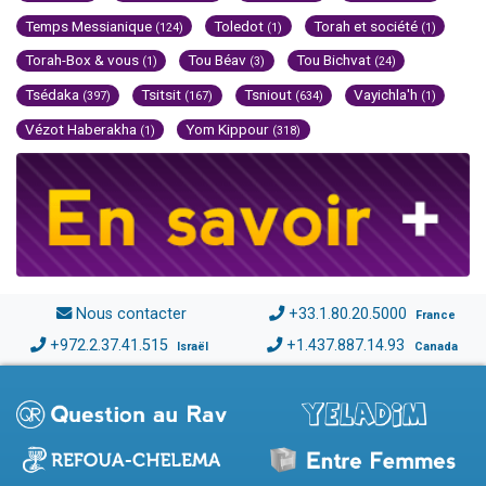
Temps Messianique
Toledot
Torah et société
(124)
(1)
(1)
Torah-Box & vous
Tou Béav
Tou Bichvat
(1)
(3)
(24)
Tsédaka
Tsitsit
Tsniout
Vayichla'h
(397)
(167)
(634)
(1)
Vézot Haberakha
Yom Kippour
(1)
(318)
Nous contacter
+33.1.80.20.5000
France
+972.2.37.41.515
+1.437.887.14.93
Israël
Canada