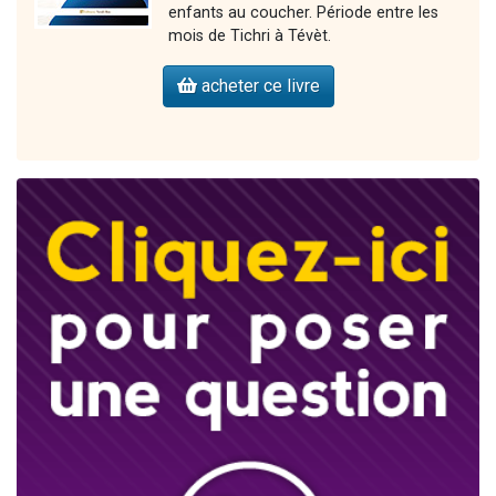
enfants au coucher. Période entre les
mois de Tichri à Tévèt.
acheter ce livre