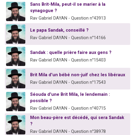
Sans Brit-Mila, peut-il se marier à la
2 personnes viennent de nous rejoindre sur WhatsApp
synagogue ?
Eli vient de donner son Maasser
Rav Gabriel DAYAN - Question n°43913
Lisbel Esther vient de donner son Maasser
Le papa Sandak, conseillé ?
3 personnes viennent de faire un don pour Événements Torah-Box
Rav Gabriel DAYAN - Question n°14166
2 personnes viennent de nous rejoindre sur WhatsApp
Sandak : quelle prière faire aux gens ?
Rav Gabriel DAYAN - Question n°15403
Brit Mila d'un bébé non-juif chez les libéraux
Rav Gabriel DAYAN - Question n°17543
Séouda d'une Brit Mila, le lendemain :
possible ?
Rav Gabriel DAYAN - Question n°40715
Mon beau-père est décédé, qui sera Sandak
?
Rav Gabriel DAYAN - Question n°38978