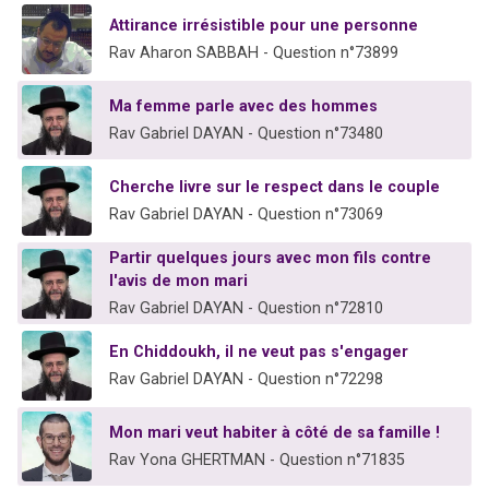
13 personnes viennent de demander une bénédiction
Attirance irrésistible pour une personne
30 personnes viennent de faire un don pour Sauvez la jambe de Yohan
Rav Aharon SABBAH - Question n°73899
Il reste 49 places pour étudier en groupe sur Zoom
Ma femme parle avec des hommes
12 nouvelles musiques dans Torah-Box Music
Rav Gabriel DAYAN - Question n°73480
29 personnes viennent de demander une bénédiction
Cherche livre sur le respect dans le couple
Rav Gabriel DAYAN - Question n°73069
Partir quelques jours avec mon fils contre
l'avis de mon mari
Rav Gabriel DAYAN - Question n°72810
En Chiddoukh, il ne veut pas s'engager
Rav Gabriel DAYAN - Question n°72298
Mon mari veut habiter à côté de sa famille !
Rav Yona GHERTMAN - Question n°71835