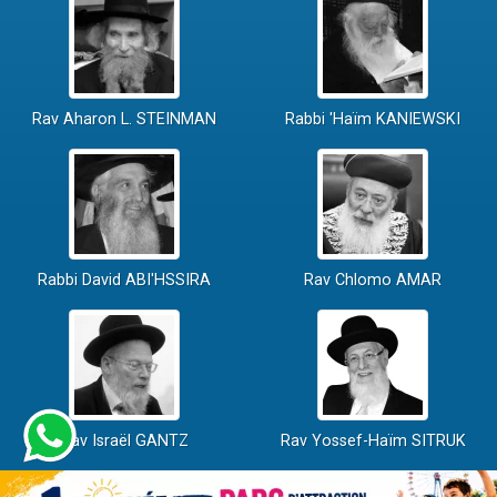
Rav Aharon L. STEINMAN
Rabbi 'Haïm KANIEWSKI
Rabbi David ABI'HSSIRA
Rav Chlomo AMAR
Rav Israël GANTZ
Rav Yossef-Haïm SITRUK