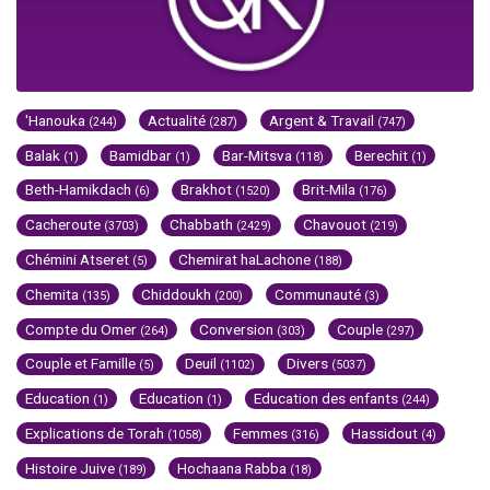
'Hanouka
Actualité
Argent & Travail
(244)
(287)
(747)
Balak
Bamidbar
Bar-Mitsva
Berechit
(1)
(1)
(118)
(1)
Beth-Hamikdach
Brakhot
Brit-Mila
(6)
(1520)
(176)
Cacheroute
Chabbath
Chavouot
(3703)
(2429)
(219)
Chémini Atseret
Chemirat haLachone
(5)
(188)
Chemita
Chiddoukh
Communauté
(135)
(200)
(3)
Compte du Omer
Conversion
Couple
(264)
(303)
(297)
Couple et Famille
Deuil
Divers
(5)
(1102)
(5037)
Education
Education
Education des enfants
(1)
(1)
(244)
Explications de Torah
Femmes
Hassidout
(1058)
(316)
(4)
Histoire Juive
Hochaana Rabba
(189)
(18)