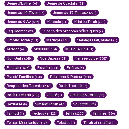
Jeûne d'Esther
Jeûne de Guedalia
(69)
(51)
Jeûne du 10 Tévet
Jeûne du 17 Tamouz
(74)
(270)
Jeûne du 9 Av
Kabbala
Kriat haTorah
(582)
(4)
(220)
Lag Baomer
Le sens des prénoms hébraïques
(29)
(2)
Limoud Torah
Mariage
Mélanges lait/viande
(371)
(772)
(1)
Middot
Moussar
Musique juive
(69)
(154)
(1)
Non-Juifs
Nos Sages
Pensée Juive
(249)
(131)
(3087)
Pessah
Pourim
Prières
(1508)
(274)
(3)
Pureté Familiale
Relations & Pudeur
(578)
(528)
Respect des Parents
Roch 'Hodech
(247)
(4)
Roch Hachana
Santé
Science & Torah
(296)
(1)
(33)
Sexualité
Sim'hat Torah
Souccot
(8)
(47)
(502)
Talmud
Techouva
Téfila
Téfilines
(1)
(122)
(2230)
(356)
Temps Messianique
Toledot
Torah et société
(124)
(1)
(1)