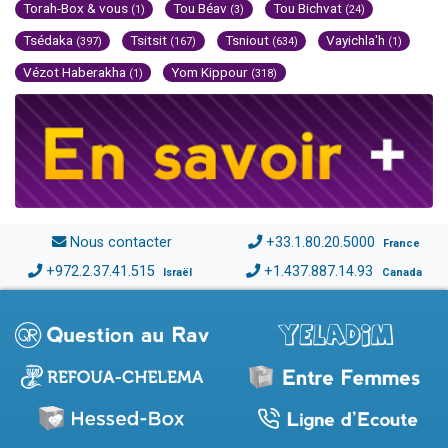
Torah-Box & vous
Tou Béav
Tou Bichvat
(1)
(3)
(24)
Tsédaka
Tsitsit
Tsniout
Vayichla'h
(397)
(167)
(634)
(1)
Vézot Haberakha
Yom Kippour
(1)
(318)
Nous contacter
+33.1.80.20.5000
France
+972.2.37.41.515
+1.437.887.14.93
Israël
Canada