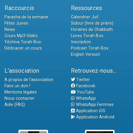
Raccourcis
Ressources
Paracha de la semaine
Calendrier Juif
Fêtes Juives
Sidour (livre de prière)
News
Horaires de Chabbath
Cours Mp3-Vidéo
Livres Torah-Box
Yéchiva Torah-Box
Inscription
Dédicacer un cours
Podcast Torah-Box
English Version
L'association
Retrouvez-nous...
A propos de l'association
Twitter
Faire un don !
Facebook
Mentions légales
YouTube
Nous contacter
WhatsApp
Aide (FAQ)
WhatsApp Femmes
Application iOS
Application Android