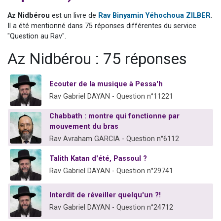
3 personnes viennent de nous rejoindre sur WhatsApp
Az Nidbérou
est un livre de
Rav Binyamin Yéhochoua ZILBER
.
2 nouvelles musiques dans Torah-Box Music
Il a été mentionné dans 75 réponses différentes du service
"Question au Rav".
8 personnes viennent de faire un don pour Tsédaka : pauvres d'Israel
Nouvelle émission radio : Visions de grandeur n°104 : Le Chabbath et le Birkat Hamazone à travers le temps
Az Nidbérou : 75 réponses
4 personnes viennent de nous rejoindre sur WhatsApp
Ecouter de la musique à Pessa'h
Rav Gabriel DAYAN - Question n°11221
Chabbath : montre qui fonctionne par
mouvement du bras
Rav Avraham GARCIA - Question n°6112
Talith Katan d'été, Passoul ?
Rav Gabriel DAYAN - Question n°29741
Interdit de réveiller quelqu'un ?!
Rav Gabriel DAYAN - Question n°24712