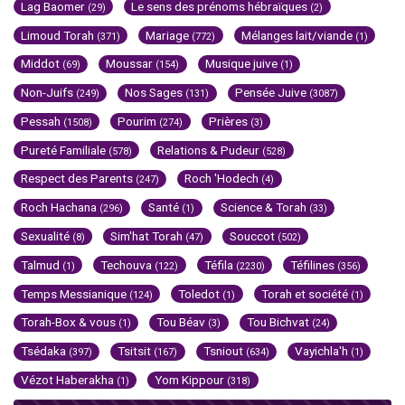
Lag Baomer
Le sens des prénoms hébraïques
(29)
(2)
Limoud Torah
Mariage
Mélanges lait/viande
(371)
(772)
(1)
Middot
Moussar
Musique juive
(69)
(154)
(1)
Non-Juifs
Nos Sages
Pensée Juive
(249)
(131)
(3087)
Pessah
Pourim
Prières
(1508)
(274)
(3)
Pureté Familiale
Relations & Pudeur
(578)
(528)
Respect des Parents
Roch 'Hodech
(247)
(4)
Roch Hachana
Santé
Science & Torah
(296)
(1)
(33)
Sexualité
Sim'hat Torah
Souccot
(8)
(47)
(502)
Talmud
Techouva
Téfila
Téfilines
(1)
(122)
(2230)
(356)
Temps Messianique
Toledot
Torah et société
(124)
(1)
(1)
Torah-Box & vous
Tou Béav
Tou Bichvat
(1)
(3)
(24)
Tsédaka
Tsitsit
Tsniout
Vayichla'h
(397)
(167)
(634)
(1)
Vézot Haberakha
Yom Kippour
(1)
(318)