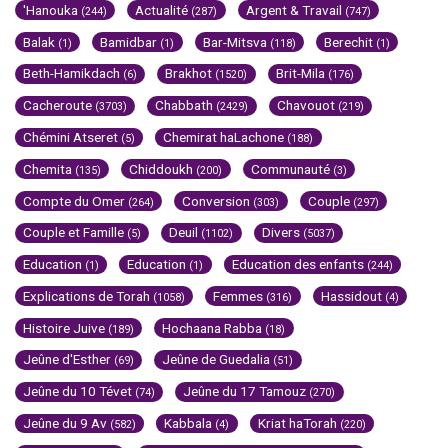
'Hanouka
Actualité
Argent & Travail
(244)
(287)
(747)
Balak
Bamidbar
Bar-Mitsva
Berechit
(1)
(1)
(118)
(1)
Beth-Hamikdach
Brakhot
Brit-Mila
(6)
(1520)
(176)
Cacheroute
Chabbath
Chavouot
(3703)
(2429)
(219)
Chémini Atseret
Chemirat haLachone
(5)
(188)
Chemita
Chiddoukh
Communauté
(135)
(200)
(3)
Compte du Omer
Conversion
Couple
(264)
(303)
(297)
Couple et Famille
Deuil
Divers
(5)
(1102)
(5037)
Education
Education
Education des enfants
(1)
(1)
(244)
Explications de Torah
Femmes
Hassidout
(1058)
(316)
(4)
Histoire Juive
Hochaana Rabba
(189)
(18)
Jeûne d'Esther
Jeûne de Guedalia
(69)
(51)
Jeûne du 10 Tévet
Jeûne du 17 Tamouz
(74)
(270)
Jeûne du 9 Av
Kabbala
Kriat haTorah
(582)
(4)
(220)