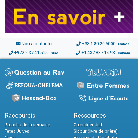
Nous contacter
+33.1.80.20.5000
France
+972.2.37.41.515
+1.437.887.14.93
Israël
Canada
Raccourcis
Ressources
Paracha de la semaine
Calendrier Juif
Fêtes Juives
Sidour (livre de prière)
News
Horaires de Chabbath