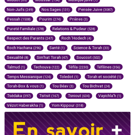
(69)
(154)
(1)
Non-Juifs
Nos Sages
Pensée Juive
(249)
(131)
(3087)
Pessah
Pourim
Prières
(1508)
(274)
(3)
Pureté Familiale
Relations & Pudeur
(578)
(528)
Respect des Parents
Roch 'Hodech
(247)
(4)
Roch Hachana
Santé
Science & Torah
(296)
(1)
(33)
Sexualité
Sim'hat Torah
Souccot
(8)
(47)
(502)
Talmud
Techouva
Téfila
Téfilines
(1)
(122)
(2230)
(356)
Temps Messianique
Toledot
Torah et société
(124)
(1)
(1)
Torah-Box & vous
Tou Béav
Tou Bichvat
(1)
(3)
(24)
Tsédaka
Tsitsit
Tsniout
Vayichla'h
(397)
(167)
(634)
(1)
Vézot Haberakha
Yom Kippour
(1)
(318)