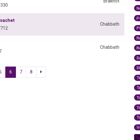
Brakhot
8330
N
P
 sachet
Chabbath
P
7712
R
Chabbath
R
7
S
S
5
6
7
8
T
T
T
T
T
V