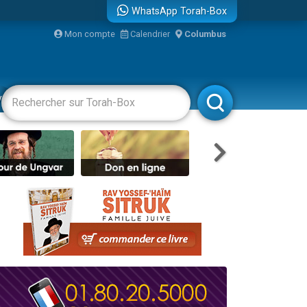
WhatsApp Torah-Box
...
Mon compte
Calendrier
Columbus
vertissements
Livres
Rabbanim
bre