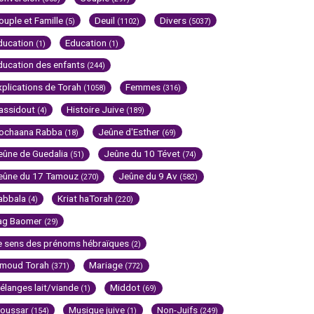
ouple et Famille
Deuil
Divers
(5)
(1102)
(5037)
ducation
Education
(1)
(1)
ducation des enfants
(244)
xplications de Torah
Femmes
(1058)
(316)
assidout
Histoire Juive
(4)
(189)
ochaana Rabba
Jeûne d'Esther
(18)
(69)
eûne de Guedalia
Jeûne du 10 Tévet
(51)
(74)
eûne du 17 Tamouz
Jeûne du 9 Av
(270)
(582)
abbala
Kriat haTorah
(4)
(220)
ag Baomer
(29)
e sens des prénoms hébraïques
(2)
imoud Torah
Mariage
(371)
(772)
élanges lait/viande
Middot
(1)
(69)
oussar
Musique juive
Non-Juifs
(154)
(1)
(249)