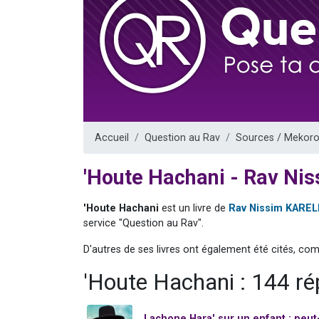
Il reste 
12 nouve
3 personnes 
2 personnes 
2 personnes 
Accueil
Question au Rav
Sources / Mekoro
'Houte Hachani - Rav Ni
'Houte Hachani
est un livre de
Rav Nissim KAREL
service "Question au Rav".
D'autres de ses livres ont également été cités, co
'Houte Hachani : 144 r
Lachone Hara' sur un enfant : peut