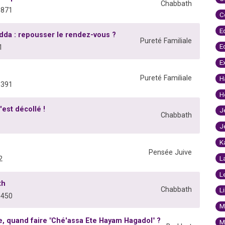
Chabbath
8871
C
E
dda : repousser le rendez-vous ?
Pureté Familiale
E
1
E
Pureté Familiale
H
3391
H
'est décollé !
J
Chabbath
J
K
Pensée Juive
L
2
L
th
Chabbath
L
8450
M
e, quand faire "Ché'assa Ete Hayam Hagadol" ?
M