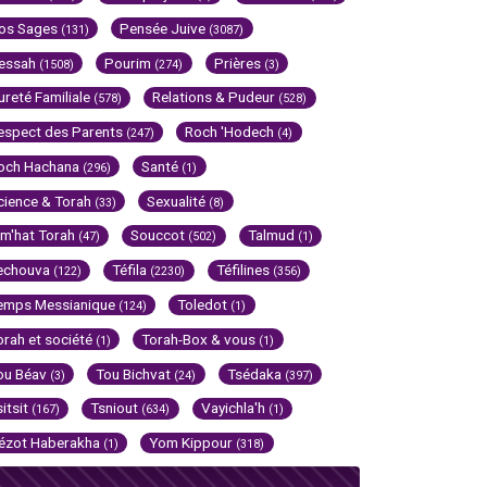
os Sages
Pensée Juive
(131)
(3087)
essah
Pourim
Prières
(1508)
(274)
(3)
ureté Familiale
Relations & Pudeur
(578)
(528)
espect des Parents
Roch 'Hodech
(247)
(4)
och Hachana
Santé
(296)
(1)
cience & Torah
Sexualité
(33)
(8)
im'hat Torah
Souccot
Talmud
(47)
(502)
(1)
echouva
Téfila
Téfilines
(122)
(2230)
(356)
emps Messianique
Toledot
(124)
(1)
orah et société
Torah-Box & vous
(1)
(1)
ou Béav
Tou Bichvat
Tsédaka
(3)
(24)
(397)
sitsit
Tsniout
Vayichla'h
(167)
(634)
(1)
ézot Haberakha
Yom Kippour
(1)
(318)