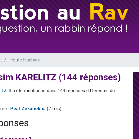
49 places pour étudier en groupe sur Zoom
lles musiques dans Torah-Box Music
viennent de nous rejoindre sur WhatsApp
viennent de nous rejoindre sur WhatsApp
viennent de nous rejoindre sur WhatsApp
t
'Houte Hachani
ssim KARELITZ (144 réponses)
ITZ
. Il a été mentionné dans 144 réponses différentes du
mme :
Péat Zekanekha
(2 fois).
éponses
-il pardonner ?