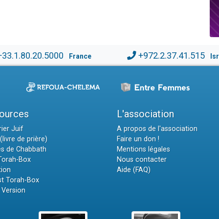
+33.1.80.20.5000
+972.2.37.41.515
France
Is
ources
L'association
ier Juif
A propos de l'association
(livre de prière)
Faire un don !
es de Chabbath
Mentions légales
 Torah-Box
Nous contacter
tion
Aide (FAQ)
t Torah-Box
 Version