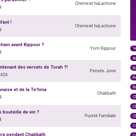
Chemirat haLachone
9
fant !
Chemirat haLachone
8
chain avant Kippour ?
'
Yom Kippour
8
A
ntenant des versets de Torah ?!
B
Pensée Juive
5424
B
B
naise et de la Te'hina
Chabbath
C
4
C
 bouteille de vin ?
Pureté Familiale
C
4
C
ure pendant Chabbath
C