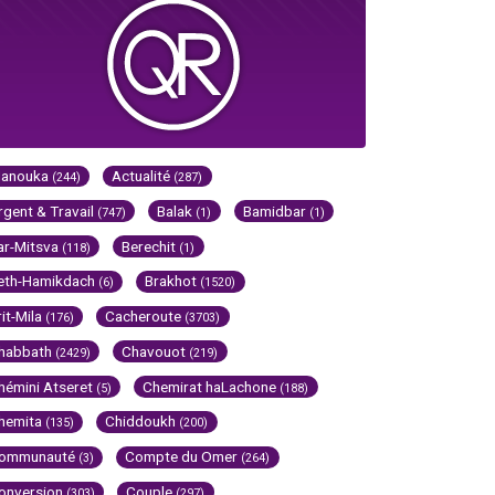
Hanouka
Actualité
(244)
(287)
rgent & Travail
Balak
Bamidbar
(747)
(1)
(1)
ar-Mitsva
Berechit
(118)
(1)
eth-Hamikdach
Brakhot
(6)
(1520)
rit-Mila
Cacheroute
(176)
(3703)
habbath
Chavouot
(2429)
(219)
hémini Atseret
Chemirat haLachone
(5)
(188)
hemita
Chiddoukh
(135)
(200)
ommunauté
Compte du Omer
(3)
(264)
onversion
Couple
(303)
(297)