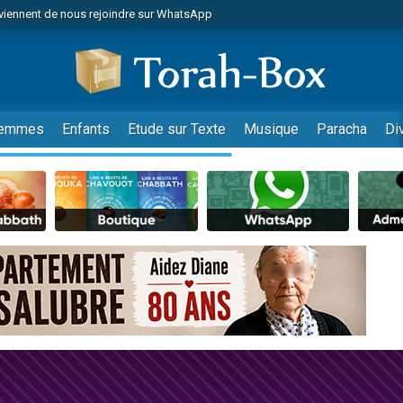
viennent de nous rejoindre sur WhatsApp
es viennent de faire un don pour Reloger Rivka, 6 enfants, victime de violences
es viennent de faire un don pour 1 Journée de Vacances Pour les Enfants
 viennent de demander une bénédiction
viennent de nous rejoindre sur WhatsApp
emmes
Enfants
Etude sur Texte
Musique
Paracha
Di
49 places pour étudier en groupe sur Zoom
nes viennent de faire un don pour Diane, 80 ans, dans un appartement insalu
 donner son Maasser
viennent de nous rejoindre sur WhatsApp
viennent de nous rejoindre sur WhatsApp
es viennent de faire un don pour 5 jours de vacances aux Orphelins
de donner son Maasser
 viennent de demander une bénédiction
viennent de nous rejoindre sur WhatsApp
nnes viennent de faire un don pour Sauvez la jambe de Yohan