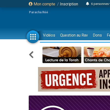
Mon compte
/
Inscription
6 personnes 
4 personn
Paracha Réé
2 personn
17 personnes
4 personnes 
Vidéos
Question au Rav
Dons
F
Il reste 
23 person
Eva vient de
4 personnes 
3 personnes 
3 personn
Odaya vient 
13 personnes
2 personnes 
30 perso