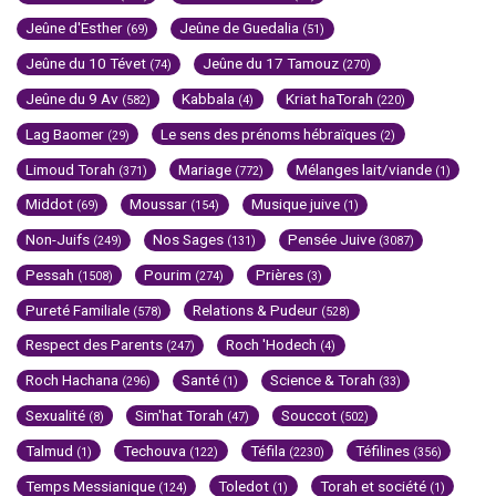
Jeûne d'Esther
Jeûne de Guedalia
(69)
(51)
Jeûne du 10 Tévet
Jeûne du 17 Tamouz
(74)
(270)
Jeûne du 9 Av
Kabbala
Kriat haTorah
(582)
(4)
(220)
Lag Baomer
Le sens des prénoms hébraïques
(29)
(2)
Limoud Torah
Mariage
Mélanges lait/viande
(371)
(772)
(1)
Middot
Moussar
Musique juive
(69)
(154)
(1)
Non-Juifs
Nos Sages
Pensée Juive
(249)
(131)
(3087)
Pessah
Pourim
Prières
(1508)
(274)
(3)
Pureté Familiale
Relations & Pudeur
(578)
(528)
Respect des Parents
Roch 'Hodech
(247)
(4)
Roch Hachana
Santé
Science & Torah
(296)
(1)
(33)
Sexualité
Sim'hat Torah
Souccot
(8)
(47)
(502)
Talmud
Techouva
Téfila
Téfilines
(1)
(122)
(2230)
(356)
Temps Messianique
Toledot
Torah et société
(124)
(1)
(1)