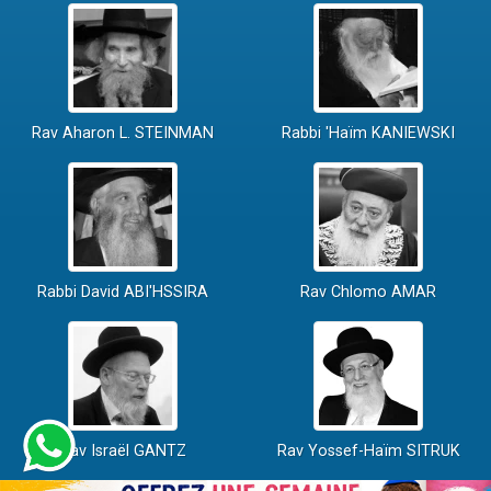
Rav Aharon L. STEINMAN
Rabbi 'Haïm KANIEWSKI
Rabbi David ABI'HSSIRA
Rav Chlomo AMAR
Rav Israël GANTZ
Rav Yossef-Haïm SITRUK