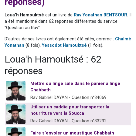
réponses)
3 personnes viennent de nous rejoindre sur WhatsApp
2 nouvelles musiques dans Torah-Box Music
Loua'h Hamouktsé
est un livre de
Rav Yonathan BENTSOUR
. Il
a été mentionné dans 62 réponses différentes du service
8 personnes viennent de faire un don pour Tsédaka : pauvres d'Israel
"Question au Rav".
Nouvelle émission radio : Visions de grandeur n°104 : Le Chabbath et le Birkat Hamazone à travers le temps
D'autres de ses livres ont également été cités, comme :
Chalmé
4 personnes viennent de nous rejoindre sur WhatsApp
Yonathan
(8 fois),
Yessodot Hamouktsé
(1 fois).
Loua'h Hamouktsé : 62
réponses
Mettre du linge sale dans le panier à linge
Chabbath
Rav Gabriel DAYAN - Question n°34069
Utiliser un caddie pour transporter la
nourriture vers la Soucca
Rav Gabriel DAYAN - Question n°33232
Faire s'envoler un moustique Chabbath