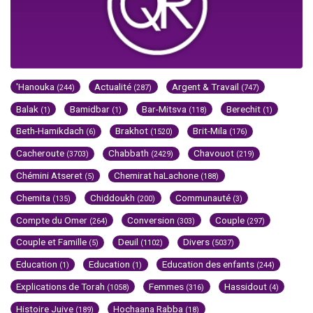
'Hanouka
Actualité
Argent & Travail
(244)
(287)
(747)
Balak
Bamidbar
Bar-Mitsva
Berechit
(1)
(1)
(118)
(1)
Beth-Hamikdach
Brakhot
Brit-Mila
(6)
(1520)
(176)
Cacheroute
Chabbath
Chavouot
(3703)
(2429)
(219)
Chémini Atseret
Chemirat haLachone
(5)
(188)
Chemita
Chiddoukh
Communauté
(135)
(200)
(3)
Compte du Omer
Conversion
Couple
(264)
(303)
(297)
Couple et Famille
Deuil
Divers
(5)
(1102)
(5037)
Education
Education
Education des enfants
(1)
(1)
(244)
Explications de Torah
Femmes
Hassidout
(1058)
(316)
(4)
Histoire Juive
Hochaana Rabba
(189)
(18)