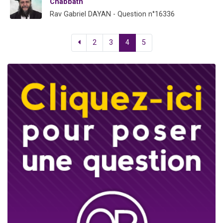
Chabbath
Rav Gabriel DAYAN - Question n°16336
2
3
4
5