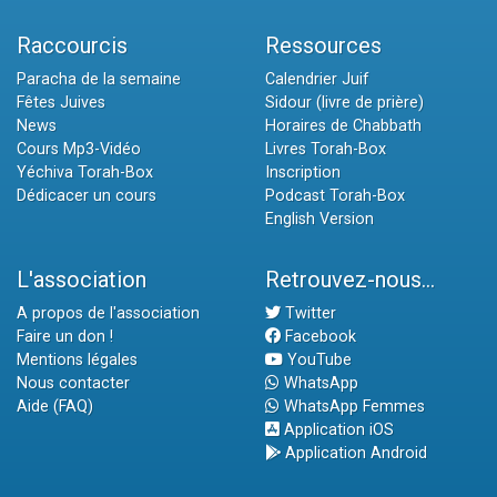
Raccourcis
Ressources
Paracha de la semaine
Calendrier Juif
Fêtes Juives
Sidour (livre de prière)
News
Horaires de Chabbath
Cours Mp3-Vidéo
Livres Torah-Box
Yéchiva Torah-Box
Inscription
Dédicacer un cours
Podcast Torah-Box
English Version
L'association
Retrouvez-nous...
A propos de l'association
Twitter
Faire un don !
Facebook
Mentions légales
YouTube
Nous contacter
WhatsApp
Aide (FAQ)
WhatsApp Femmes
Application iOS
Application Android