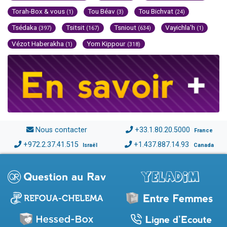
Torah-Box & vous
Tou Béav
Tou Bichvat
(1)
(3)
(24)
Tsédaka
Tsitsit
Tsniout
Vayichla'h
(397)
(167)
(634)
(1)
Vézot Haberakha
Yom Kippour
(1)
(318)
Nous contacter
+33.1.80.20.5000
France
+972.2.37.41.515
+1.437.887.14.93
Israël
Canada