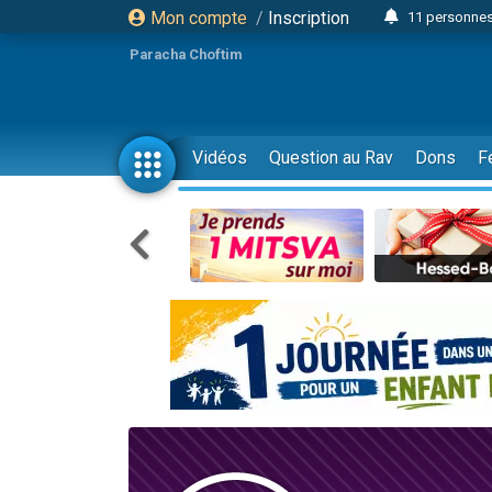
Mon compte
/
Inscription
11 personnes
3 personn
Paracha Choftim
Il reste 
2 personnes 
29 personnes
Vidéos
Question au Rav
Dons
F
Il reste 
2 personnes 
6 personnes 
4 personn
2 personn
17 personnes
4 personnes 
Il reste 
Eva vient de
4 personnes 