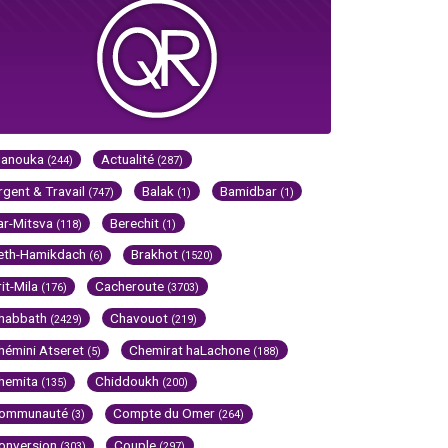
Hanouka
Actualité
(244)
(287)
rgent & Travail
Balak
Bamidbar
(747)
(1)
(1)
ar-Mitsva
Berechit
(118)
(1)
eth-Hamikdach
Brakhot
(6)
(1520)
rit-Mila
Cacheroute
(176)
(3703)
habbath
Chavouot
(2429)
(219)
hémini Atseret
Chemirat haLachone
(5)
(188)
hemita
Chiddoukh
(135)
(200)
ommunauté
Compte du Omer
(3)
(264)
onversion
Couple
(303)
(297)