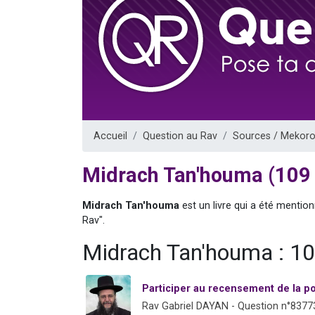
3 personnes 
3 personn
Odaya vient 
13 personnes
3 personnes 
Accueil
Question au Rav
Sources / Mekoro
Midrach Tan'houma (109
Midrach Tan'houma
est un livre qui a été mentio
Rav".
Midrach Tan'houma : 1
Participer au recensement de la p
Rav Gabriel DAYAN - Question n°8377