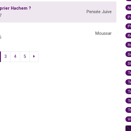
N
prier Hachem ?
Pensée Juive
7
P
P
Moussar
R
6
R
S
3
4
5
S
T
T
T
T
T
V