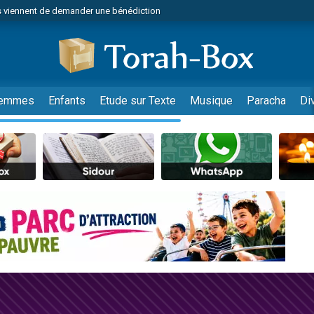
 viennent de demander une bénédiction
es viennent de faire un don pour Diane, 80 ans, dans un appartement insalub
49 places pour étudier en groupe sur Zoom
viennent de nous rejoindre sur WhatsApp
 viennent de demander une bénédiction
emmes
Enfants
Etude sur Texte
Musique
Paracha
Di
49 places pour étudier en groupe sur Zoom
viennent de nous rejoindre sur WhatsApp
viennent de nous rejoindre sur WhatsApp
es viennent de faire un don pour Reloger Rivka, 6 enfants, victime de violences
es viennent de faire un don pour 1 Journée de Vacances Pour les Enfants
 viennent de demander une bénédiction
viennent de nous rejoindre sur WhatsApp
49 places pour étudier en groupe sur Zoom
 donner son Maasser
viennent de nous rejoindre sur WhatsApp