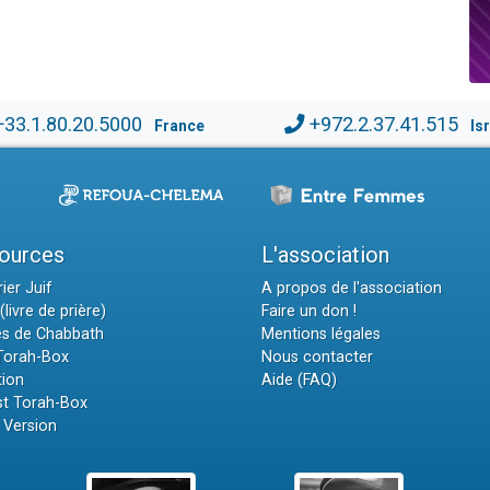
+33.1.80.20.5000
+972.2.37.41.515
France
Is
ources
L'association
ier Juif
A propos de l'association
(livre de prière)
Faire un don !
es de Chabbath
Mentions légales
 Torah-Box
Nous contacter
tion
Aide (FAQ)
t Torah-Box
 Version