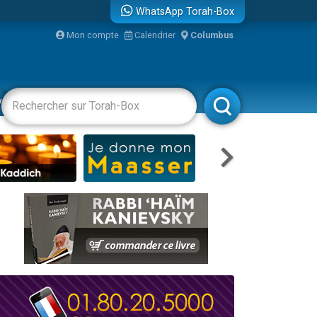
WhatsApp Torah-Box
re
Mon compte
Calendrier
Columbus
vertissements
Livres
Rabbanim
...