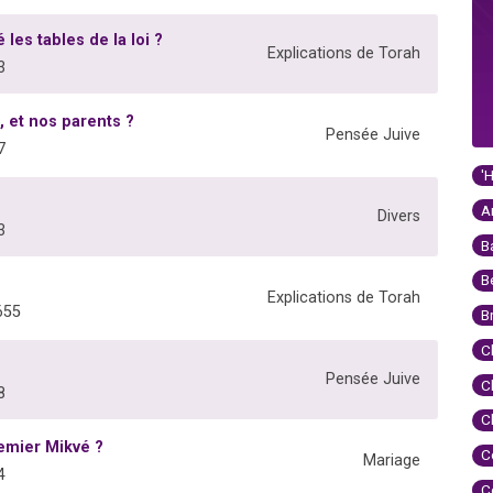
s tables de la loi ?
Explications de Torah
3
 et nos parents ?
Pensée Juive
7
'
A
Divers
3
B
B
Explications de Torah
655
B
C
Pensée Juive
C
8
C
premier Mikvé ?
C
Mariage
4
C