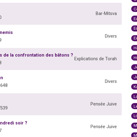
C
Bar-Mitsva
0
E
E
nnemis
Divers
E
9
H
rs de la confrontation des bâtons ?
H
Explications de Torah
8
J
J
an
Divers
6648
K
L
Pensée Juive
L
7539
L
endredi soir ?
M
Pensée Juive
7
M