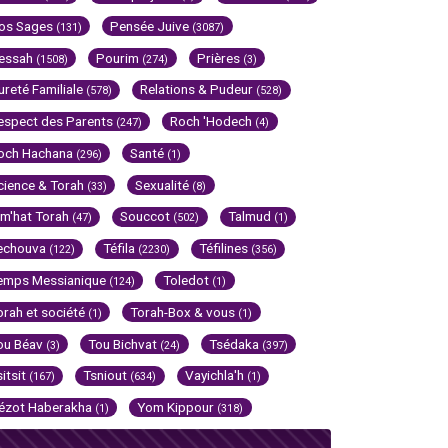
os Sages
Pensée Juive
(131)
(3087)
essah
Pourim
Prières
(1508)
(274)
(3)
ureté Familiale
Relations & Pudeur
(578)
(528)
espect des Parents
Roch 'Hodech
(247)
(4)
och Hachana
Santé
(296)
(1)
cience & Torah
Sexualité
(33)
(8)
im'hat Torah
Souccot
Talmud
(47)
(502)
(1)
echouva
Téfila
Téfilines
(122)
(2230)
(356)
emps Messianique
Toledot
(124)
(1)
orah et société
Torah-Box & vous
(1)
(1)
ou Béav
Tou Bichvat
Tsédaka
(3)
(24)
(397)
sitsit
Tsniout
Vayichla'h
(167)
(634)
(1)
ézot Haberakha
Yom Kippour
(1)
(318)