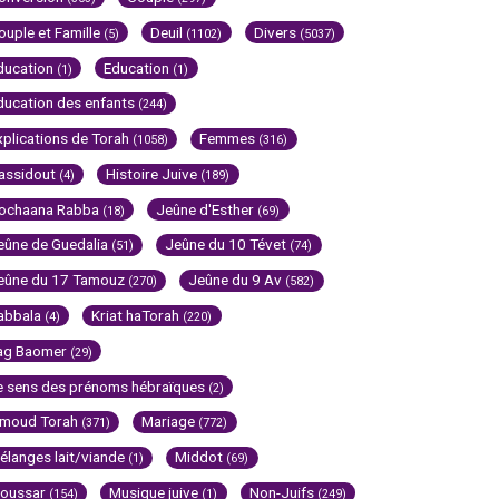
ouple et Famille
Deuil
Divers
(5)
(1102)
(5037)
ducation
Education
(1)
(1)
ducation des enfants
(244)
xplications de Torah
Femmes
(1058)
(316)
assidout
Histoire Juive
(4)
(189)
ochaana Rabba
Jeûne d'Esther
(18)
(69)
eûne de Guedalia
Jeûne du 10 Tévet
(51)
(74)
eûne du 17 Tamouz
Jeûne du 9 Av
(270)
(582)
abbala
Kriat haTorah
(4)
(220)
ag Baomer
(29)
e sens des prénoms hébraïques
(2)
imoud Torah
Mariage
(371)
(772)
élanges lait/viande
Middot
(1)
(69)
oussar
Musique juive
Non-Juifs
(154)
(1)
(249)