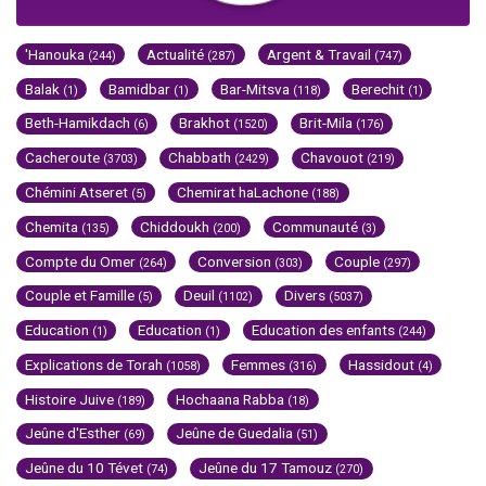
'Hanouka
Actualité
Argent & Travail
(244)
(287)
(747)
Balak
Bamidbar
Bar-Mitsva
Berechit
(1)
(1)
(118)
(1)
Beth-Hamikdach
Brakhot
Brit-Mila
(6)
(1520)
(176)
Cacheroute
Chabbath
Chavouot
(3703)
(2429)
(219)
Chémini Atseret
Chemirat haLachone
(5)
(188)
Chemita
Chiddoukh
Communauté
(135)
(200)
(3)
Compte du Omer
Conversion
Couple
(264)
(303)
(297)
Couple et Famille
Deuil
Divers
(5)
(1102)
(5037)
Education
Education
Education des enfants
(1)
(1)
(244)
Explications de Torah
Femmes
Hassidout
(1058)
(316)
(4)
Histoire Juive
Hochaana Rabba
(189)
(18)
Jeûne d'Esther
Jeûne de Guedalia
(69)
(51)
Jeûne du 10 Tévet
Jeûne du 17 Tamouz
(74)
(270)