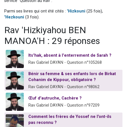
service "Question au Rav".
3 personnes viennent de nous rejoindre sur WhatsApp
Parmi ses livres qui ont été cités :
'Hizkouni
(25 fois),
3 personnes viennent de faire un don pour 5 jours de vacances aux Orphelins
'Hezkouni
(3 fois).
Odaya vient de donner son Maasser
Rav 'Hizkiyahou BEN
13 personnes viennent de demander une bénédiction
MANOA'H : 29 réponses
3 personnes viennent de nous rejoindre sur WhatsApp
Its'hak, absent à l'enterrement de Sarah ?
Rav Gabriel DAYAN - Question n°105268
Bénir sa femme & ses enfants lors de Birkat
Cohanim de Kippour, obligatoire ?
Rav Gabriel DAYAN - Question n°98062
Œuf d'autruche, Cachère ?
Rav Gabriel DAYAN - Question n°97209
Comment les frères de Yossef ne l'ont-ils
pas reconnu ?