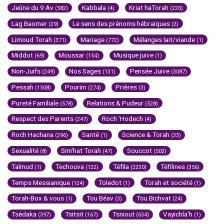
Jeûne du 9 Av
Kabbala
Kriat haTorah
(582)
(4)
(220)
Lag Baomer
Le sens des prénoms hébraïques
(29)
(2)
Limoud Torah
Mariage
Mélanges lait/viande
(371)
(772)
(1)
Middot
Moussar
Musique juive
(69)
(154)
(1)
Non-Juifs
Nos Sages
Pensée Juive
(249)
(131)
(3087)
Pessah
Pourim
Prières
(1508)
(274)
(3)
Pureté Familiale
Relations & Pudeur
(578)
(528)
Respect des Parents
Roch 'Hodech
(247)
(4)
Roch Hachana
Santé
Science & Torah
(296)
(1)
(33)
Sexualité
Sim'hat Torah
Souccot
(8)
(47)
(502)
Talmud
Techouva
Téfila
Téfilines
(1)
(122)
(2230)
(356)
Temps Messianique
Toledot
Torah et société
(124)
(1)
(1)
Torah-Box & vous
Tou Béav
Tou Bichvat
(1)
(3)
(24)
Tsédaka
Tsitsit
Tsniout
Vayichla'h
(397)
(167)
(634)
(1)