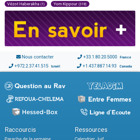
Vézot Haberakha
Yom Kippour
(1)
(318)
Nous contacter
+33.1.80.20.5000
France
+972.2.37.41.515
+1.437.887.14.93
Israël
Canada
Raccourcis
Ressources
Paracha de la semaine
Calendrier Juif