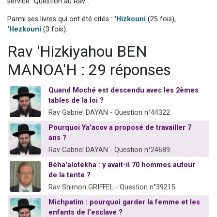
service "Question au Rav".
13 personnes viennent de demander une bénédiction
Parmi ses livres qui ont été cités :
'Hizkouni
(25 fois),
30 personnes viennent de faire un don pour Sauvez la jambe de Yohan
'Hezkouni
(3 fois).
Il reste 49 places pour étudier en groupe sur Zoom
Rav 'Hizkiyahou BEN
12 nouvelles musiques dans Torah-Box Music
MANOA'H : 29 réponses
29 personnes viennent de demander une bénédiction
Quand Moché est descendu avec les 2èmes
tables de la loi ?
Rav Gabriel DAYAN - Question n°44322
Pourquoi Ya'acov a proposé de travailler 7
ans ?
Rav Gabriel DAYAN - Question n°24689
Béha'alotékha : y avait-il 70 hommes autour
de la tente ?
Rav Shimon GRIFFEL - Question n°39215
Michpatim : pourquoi garder la femme et les
enfants de l'esclave ?