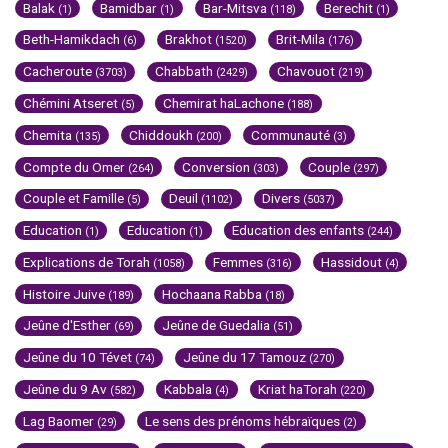
Balak
Bamidbar
Bar-Mitsva
Berechit
(1)
(1)
(118)
(1)
Beth-Hamikdach
Brakhot
Brit-Mila
(6)
(1520)
(176)
Cacheroute
Chabbath
Chavouot
(3703)
(2429)
(219)
Chémini Atseret
Chemirat haLachone
(5)
(188)
Chemita
Chiddoukh
Communauté
(135)
(200)
(3)
Compte du Omer
Conversion
Couple
(264)
(303)
(297)
Couple et Famille
Deuil
Divers
(5)
(1102)
(5037)
Education
Education
Education des enfants
(1)
(1)
(244)
Explications de Torah
Femmes
Hassidout
(1058)
(316)
(4)
Histoire Juive
Hochaana Rabba
(189)
(18)
Jeûne d'Esther
Jeûne de Guedalia
(69)
(51)
Jeûne du 10 Tévet
Jeûne du 17 Tamouz
(74)
(270)
Jeûne du 9 Av
Kabbala
Kriat haTorah
(582)
(4)
(220)
Lag Baomer
Le sens des prénoms hébraïques
(29)
(2)