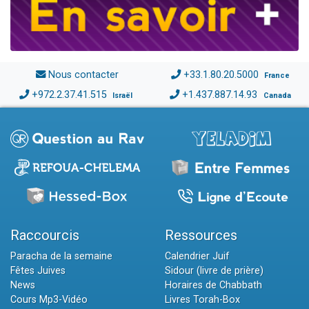
Nous contacter
+33.1.80.20.5000
France
+972.2.37.41.515
+1.437.887.14.93
Israël
Canada
Raccourcis
Ressources
Paracha de la semaine
Calendrier Juif
Fêtes Juives
Sidour (livre de prière)
News
Horaires de Chabbath
Cours Mp3-Vidéo
Livres Torah-Box