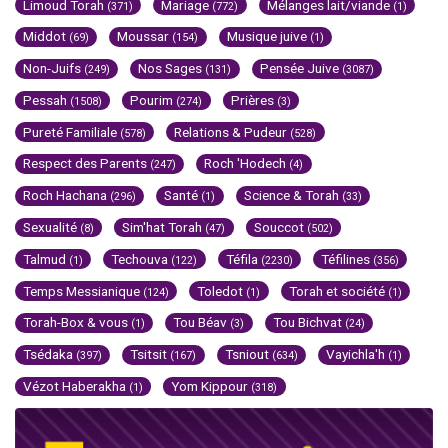
Limoud Torah
Mariage
Mélanges lait/viande
(371)
(772)
(1)
Middot
Moussar
Musique juive
(69)
(154)
(1)
Non-Juifs
Nos Sages
Pensée Juive
(249)
(131)
(3087)
Pessah
Pourim
Prières
(1508)
(274)
(3)
Pureté Familiale
Relations & Pudeur
(578)
(528)
Respect des Parents
Roch 'Hodech
(247)
(4)
Roch Hachana
Santé
Science & Torah
(296)
(1)
(33)
Sexualité
Sim'hat Torah
Souccot
(8)
(47)
(502)
Talmud
Techouva
Téfila
Téfilines
(1)
(122)
(2230)
(356)
Temps Messianique
Toledot
Torah et société
(124)
(1)
(1)
Torah-Box & vous
Tou Béav
Tou Bichvat
(1)
(3)
(24)
Tsédaka
Tsitsit
Tsniout
Vayichla'h
(397)
(167)
(634)
(1)
Vézot Haberakha
Yom Kippour
(1)
(318)