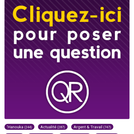
'Hanouka
Actualité
Argent & Travail
(244)
(287)
(747)