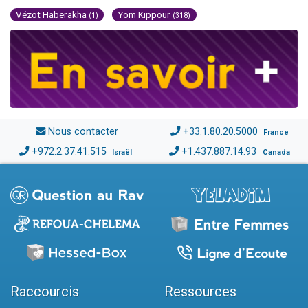
Vézot Haberakha
Yom Kippour
(1)
(318)
Nous contacter
+33.1.80.20.5000
France
+972.2.37.41.515
+1.437.887.14.93
Israël
Canada
Raccourcis
Ressources