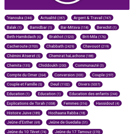
'Hanouka
Actualité
Argent & Travail
(244)
(287)
(747)
Balak
Bamidbar
Bar-Mitsva
Berechit
(1)
(1)
(118)
(1)
Beth-Hamikdach
Brakhot
Brit-Mila
(6)
(1520)
(176)
Cacheroute
Chabbath
Chavouot
(3703)
(2429)
(219)
Chémini Atseret
Chemirat haLachone
(5)
(188)
Chemita
Chiddoukh
Communauté
(135)
(200)
(3)
Compte du Omer
Conversion
Couple
(264)
(303)
(297)
Couple et Famille
Deuil
Divers
(5)
(1102)
(5037)
Education
Education
Education des enfants
(1)
(1)
(244)
Explications de Torah
Femmes
Hassidout
(1058)
(316)
(4)
Histoire Juive
Hochaana Rabba
(189)
(18)
Jeûne d'Esther
Jeûne de Guedalia
(69)
(51)
Jeûne du 10 Tévet
Jeûne du 17 Tamouz
(74)
(270)