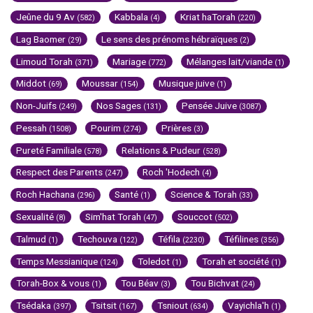
Jeûne du 9 Av
Kabbala
Kriat haTorah
(582)
(4)
(220)
Lag Baomer
Le sens des prénoms hébraïques
(29)
(2)
Limoud Torah
Mariage
Mélanges lait/viande
(371)
(772)
(1)
Middot
Moussar
Musique juive
(69)
(154)
(1)
Non-Juifs
Nos Sages
Pensée Juive
(249)
(131)
(3087)
Pessah
Pourim
Prières
(1508)
(274)
(3)
Pureté Familiale
Relations & Pudeur
(578)
(528)
Respect des Parents
Roch 'Hodech
(247)
(4)
Roch Hachana
Santé
Science & Torah
(296)
(1)
(33)
Sexualité
Sim'hat Torah
Souccot
(8)
(47)
(502)
Talmud
Techouva
Téfila
Téfilines
(1)
(122)
(2230)
(356)
Temps Messianique
Toledot
Torah et société
(124)
(1)
(1)
Torah-Box & vous
Tou Béav
Tou Bichvat
(1)
(3)
(24)
Tsédaka
Tsitsit
Tsniout
Vayichla'h
(397)
(167)
(634)
(1)