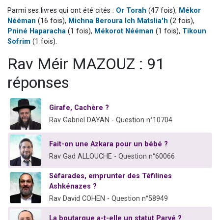
Il reste 49 places pour étudier en groupe sur Zoom
Parmi ses livres qui ont été cités :
Or Torah
(47 fois),
Mékor
Nééman
(16 fois),
Michna Beroura Ich Matslia'h
(2 fois),
3 personnes viennent de nous rejoindre sur WhatsApp
Pniné Haparacha
(1 fois),
Mékorot Nééman
(1 fois),
Tikoun
2 personnes viennent de nous rejoindre sur WhatsApp
Sofrim
(1 fois).
2 nouvelles musiques dans Torah-Box Music
Rav Méir MAZOUZ : 91
6 personnes viennent de nous rejoindre sur WhatsApp
réponses
Girafe, Cachère ?
Rav Gabriel DAYAN - Question n°10704
Fait-on une Azkara pour un bébé ?
Rav Gad ALLOUCHE - Question n°60066
Séfarades, emprunter des Téfilines
Ashkénazes ?
Rav David COHEN - Question n°58949
La boutargue a-t-elle un statut Parvé ?