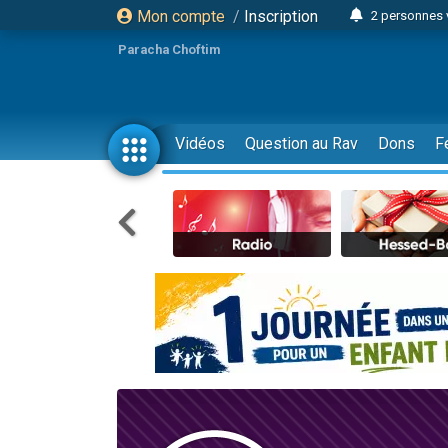
Mon compte
/
Inscription
2 personnes 
Lisbel Esthe
Paracha Choftim
3 person
2 personn
3 personnes 
Vidéos
Question au Rav
Dons
F
11 personnes
3 personn
Il reste 
2 personnes 
29 personnes
Il reste 
2 personnes 
6 personnes 
4 personn
2 personn