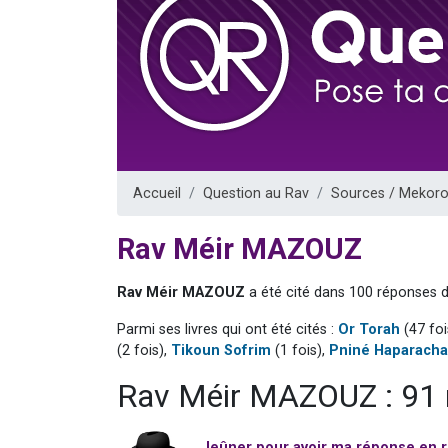
17 personnes
4 personnes 
Il reste 
Eva vient de
Eli vient de 
Accueil
Question au Rav
Sources / Mekoro
Rav Méir MAZOUZ
Rav Méir MAZOUZ
a été cité dans 100 réponses d
Parmi ses livres qui ont été cités :
Or Torah
(47 foi
(2 fois),
Tikoun Sofrim
(1 fois),
Pniné Haparacha
Rav Méir MAZOUZ : 91 
Jeûner pour avoir ma réponse en r