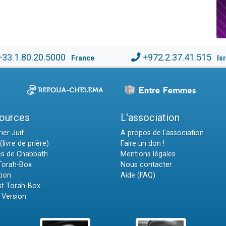
+33.1.80.20.5000
+972.2.37.41.515
France
Is
ources
L'association
ier Juif
A propos de l'association
(livre de prière)
Faire un don !
es de Chabbath
Mentions légales
 Torah-Box
Nous contacter
tion
Aide (FAQ)
t Torah-Box
 Version