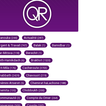
Hanouka
Actualité
(244)
(287)
rgent & Travail
Balak
Bamidbar
(747)
(1)
(1)
ar-Mitsva
Berechit
(118)
(1)
eth-Hamikdach
Brakhot
(6)
(1520)
rit-Mila
Cacheroute
(176)
(3703)
habbath
Chavouot
(2429)
(219)
hémini Atseret
Chemirat haLachone
(5)
(188)
hemita
Chiddoukh
(135)
(200)
ommunauté
Compte du Omer
(3)
(264)
onversion
Couple
(303)
(297)