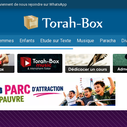
viennent de nous rejoindre sur WhatsApp
r vient de donner son Maasser
nes viennent de faire un don pour Événements Torah-Box
es viennent de faire un don pour Tsédaka : pauvres d'Israel
viennent de nous rejoindre sur WhatsApp
emmes
Enfants
Etude sur Texte
Musique
Paracha
Di
 viennent de demander une bénédiction
es viennent de faire un don pour Diane, 80 ans, dans un appartement insalub
49 places pour étudier en groupe sur Zoom
viennent de nous rejoindre sur WhatsApp
 viennent de demander une bénédiction
49 places pour étudier en groupe sur Zoom
viennent de nous rejoindre sur WhatsApp
viennent de nous rejoindre sur WhatsApp
es viennent de faire un don pour Reloger Rivka, 6 enfants, victime de violences
es viennent de faire un don pour 1 Journée de Vacances Pour les Enfants