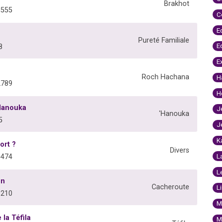
Brakhot
6555
C
E
Pureté Familiale
E
8
E
Roch Hachana
H
2789
H
'Hanouka
J
'Hanouka
5
J
K
ort ?
Divers
L
5474
L
on
Cacheroute
L
3210
M
 la Téfila
M