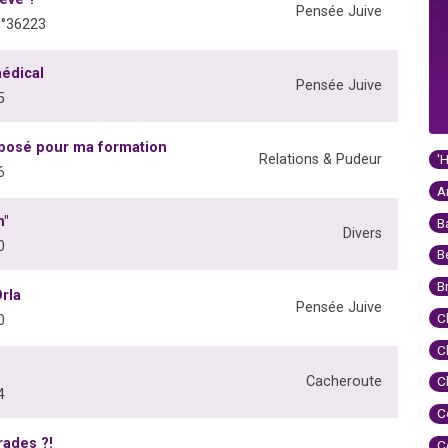
Pensée Juive
n°36223
médical
Pensée Juive
5
posé pour ma formation
'
Relations & Pudeur
6
A
h"
B
Divers
0
B
B
Orla
Pensée Juive
C
0
C
Cacheroute
C
4
C
rades ?!
C