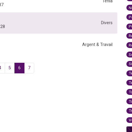
Téfila
37
N
P
Divers
P
328
R
Argent & Travail
R
S
S
4
5
6
7
T
T
T
T
T
V