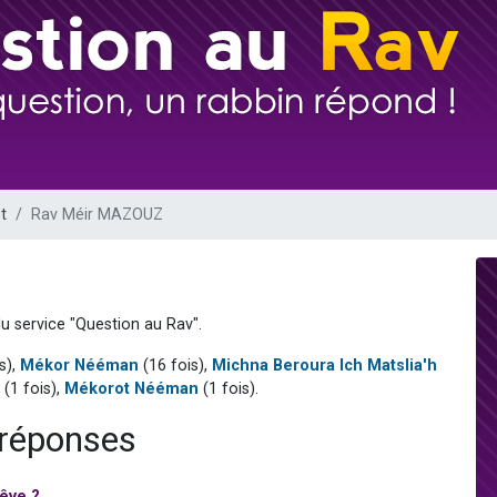
 viennent de demander une bénédiction
viennent de nous rejoindre sur WhatsApp
49 places pour étudier en groupe sur Zoom
 donner son Maasser
donner son Maasser
t
Rav Méir MAZOUZ
u service "Question au Rav".
s),
Mékor Nééman
(16 fois),
Michna Beroura Ich Matslia'h
(1 fois),
Mékorot Nééman
(1 fois).
réponses
êve ?