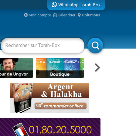
WhatsApp Torah-Box
Mon compte
Calendrier
Columbus
vertissements
Livres
Rabbanim
re
...