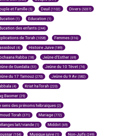
ouple et Famille
Deuil
Divers
(5)
(1102)
(5037)
ducation
Education
(1)
(1)
ducation des enfants
(244)
xplications de Torah
Femmes
(1058)
(316)
assidout
Histoire Juive
(4)
(189)
ochaana Rabba
Jeûne d'Esther
(18)
(69)
eûne de Guedalia
Jeûne du 10 Tévet
(51)
(74)
eûne du 17 Tamouz
Jeûne du 9 Av
(270)
(582)
abbala
Kriat haTorah
(4)
(220)
ag Baomer
(29)
e sens des prénoms hébraïques
(2)
imoud Torah
Mariage
(371)
(772)
élanges lait/viande
Middot
(1)
(69)
oussar
Musique juive
Non-Juifs
(154)
(1)
(249)