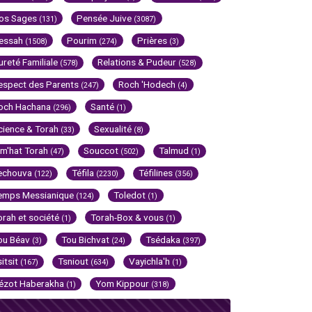
os Sages
Pensée Juive
(131)
(3087)
essah
Pourim
Prières
(1508)
(274)
(3)
ureté Familiale
Relations & Pudeur
(578)
(528)
espect des Parents
Roch 'Hodech
(247)
(4)
och Hachana
Santé
(296)
(1)
cience & Torah
Sexualité
(33)
(8)
im'hat Torah
Souccot
Talmud
(47)
(502)
(1)
echouva
Téfila
Téfilines
(122)
(2230)
(356)
emps Messianique
Toledot
(124)
(1)
orah et société
Torah-Box & vous
(1)
(1)
ou Béav
Tou Bichvat
Tsédaka
(3)
(24)
(397)
sitsit
Tsniout
Vayichla'h
(167)
(634)
(1)
ézot Haberakha
Yom Kippour
(1)
(318)