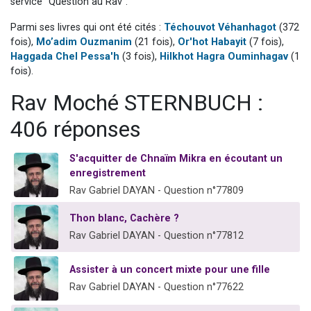
service "Question au Rav".
6 personnes viennent de nous rejoindre sur WhatsApp
Parmi ses livres qui ont été cités :
Téchouvot Véhanhagot
(372
4 personnes viennent de faire un don pour Reloger Rivka, 6 enfants, victime de violences...
fois),
Mo’adim Ouzmanim
(21 fois),
Or'hot Habayit
(7 fois),
2 personnes viennent de faire un don pour 1 Journée de Vacances Pour les Enfants
Haggada Chel Pessa'h
(3 fois),
Hilkhot Hagra Ouminhagav
(1
fois).
4 personnes viennent de nous rejoindre sur WhatsApp
3 nouvelles musiques dans Torah-Box Music
Rav Moché STERNBUCH :
406 réponses
S'acquitter de Chnaïm Mikra en écoutant un
enregistrement
Rav Gabriel DAYAN - Question n°77809
Thon blanc, Cachère ?
Rav Gabriel DAYAN - Question n°77812
Assister à un concert mixte pour une fille
Rav Gabriel DAYAN - Question n°77622