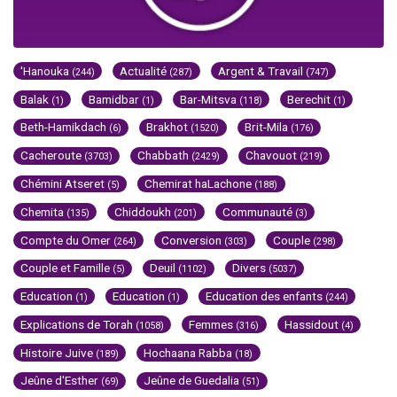
'Hanouka
Actualité
Argent & Travail
(244)
(287)
(747)
Balak
Bamidbar
Bar-Mitsva
Berechit
(1)
(1)
(118)
(1)
Beth-Hamikdach
Brakhot
Brit-Mila
(6)
(1520)
(176)
Cacheroute
Chabbath
Chavouot
(3703)
(2429)
(219)
Chémini Atseret
Chemirat haLachone
(5)
(188)
Chemita
Chiddoukh
Communauté
(135)
(201)
(3)
Compte du Omer
Conversion
Couple
(264)
(303)
(298)
Couple et Famille
Deuil
Divers
(5)
(1102)
(5037)
Education
Education
Education des enfants
(1)
(1)
(244)
Explications de Torah
Femmes
Hassidout
(1058)
(316)
(4)
Histoire Juive
Hochaana Rabba
(189)
(18)
Jeûne d'Esther
Jeûne de Guedalia
(69)
(51)