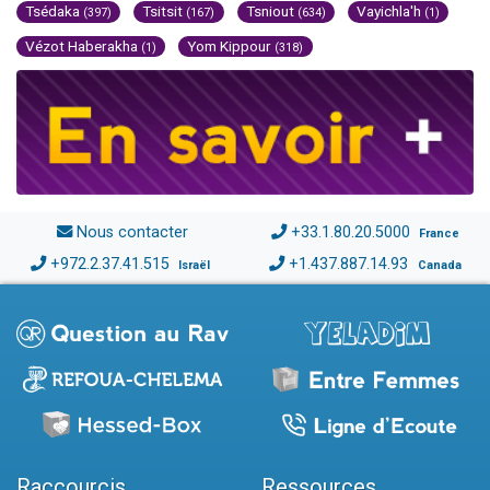
Tsédaka
Tsitsit
Tsniout
Vayichla'h
(397)
(167)
(634)
(1)
Vézot Haberakha
Yom Kippour
(1)
(318)
Nous contacter
+33.1.80.20.5000
France
+972.2.37.41.515
+1.437.887.14.93
Israël
Canada
Raccourcis
Ressources