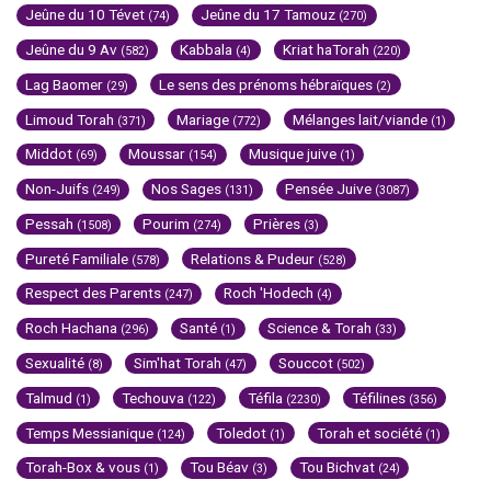
Jeûne du 10 Tévet
Jeûne du 17 Tamouz
(74)
(270)
Jeûne du 9 Av
Kabbala
Kriat haTorah
(582)
(4)
(220)
Lag Baomer
Le sens des prénoms hébraïques
(29)
(2)
Limoud Torah
Mariage
Mélanges lait/viande
(371)
(772)
(1)
Middot
Moussar
Musique juive
(69)
(154)
(1)
Non-Juifs
Nos Sages
Pensée Juive
(249)
(131)
(3087)
Pessah
Pourim
Prières
(1508)
(274)
(3)
Pureté Familiale
Relations & Pudeur
(578)
(528)
Respect des Parents
Roch 'Hodech
(247)
(4)
Roch Hachana
Santé
Science & Torah
(296)
(1)
(33)
Sexualité
Sim'hat Torah
Souccot
(8)
(47)
(502)
Talmud
Techouva
Téfila
Téfilines
(1)
(122)
(2230)
(356)
Temps Messianique
Toledot
Torah et société
(124)
(1)
(1)
Torah-Box & vous
Tou Béav
Tou Bichvat
(1)
(3)
(24)