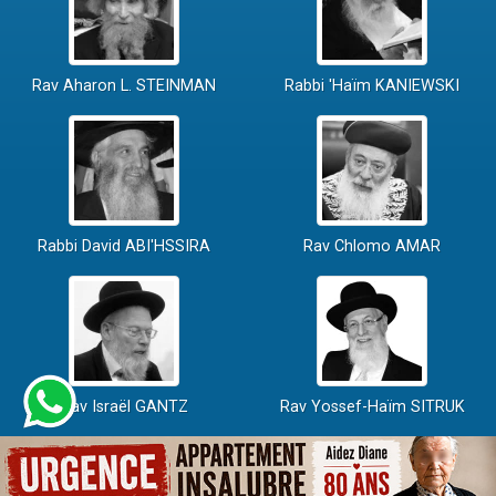
Rav Aharon L. STEINMAN
Rabbi 'Haïm KANIEWSKI
Rabbi David ABI'HSSIRA
Rav Chlomo AMAR
Rav Israël GANTZ
Rav Yossef-Haïm SITRUK