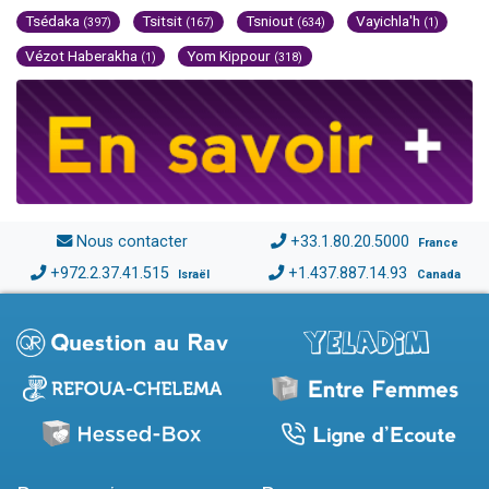
Tsédaka
Tsitsit
Tsniout
Vayichla'h
(397)
(167)
(634)
(1)
Vézot Haberakha
Yom Kippour
(1)
(318)
Nous contacter
+33.1.80.20.5000
France
+972.2.37.41.515
+1.437.887.14.93
Israël
Canada