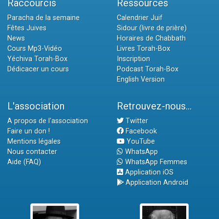
Raccourcis
Ressources
Paracha de la semaine
Calendrier Juif
Fêtes Juives
Sidour (livre de prière)
News
Horaires de Chabbath
Cours Mp3-Vidéo
Livres Torah-Box
Yéchiva Torah-Box
Inscription
Dédicacer un cours
Podcast Torah-Box
English Version
L'association
Retrouvez-nous...
A propos de l'association
Twitter
Faire un don !
Facebook
Mentions légales
YouTube
Nous contacter
WhatsApp
Aide (FAQ)
WhatsApp Femmes
Application iOS
Application Android