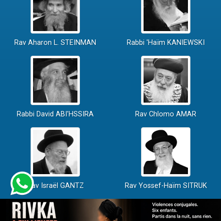
Rav Aharon L. STEINMAN
Rabbi 'Haïm KANIEWSKI
Rabbi David ABI'HSSIRA
Rav Chlomo AMAR
Rav Israël GANTZ
Rav Yossef-Haïm SITRUK