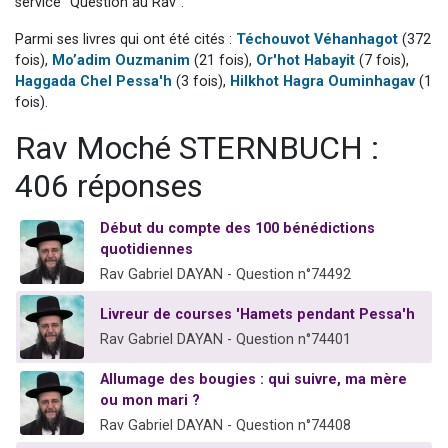
service "Question au Rav".
Il reste 49 places pour étudier en groupe sur Zoom
Parmi ses livres qui ont été cités :
Téchouvot Véhanhagot
(372
Eva vient de donner son Maasser
fois),
Mo’adim Ouzmanim
(21 fois),
Or'hot Habayit
(7 fois),
4 personnes viennent de nous rejoindre sur WhatsApp
Haggada Chel Pessa'h
(3 fois),
Hilkhot Hagra Ouminhagav
(1
fois).
3 personnes viennent de nous rejoindre sur WhatsApp
3 personnes viennent de faire un don pour Événements Torah-Box
Rav Moché STERNBUCH :
406 réponses
Début du compte des 100 bénédictions
quotidiennes
Rav Gabriel DAYAN - Question n°74492
Livreur de courses 'Hamets pendant Pessa'h
Rav Gabriel DAYAN - Question n°74401
Allumage des bougies : qui suivre, ma mère
ou mon mari ?
Rav Gabriel DAYAN - Question n°74408