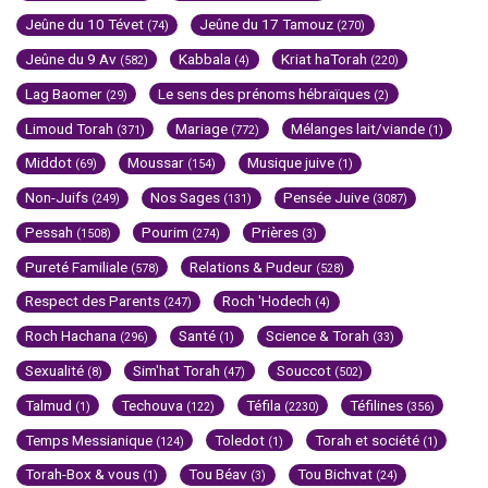
Jeûne du 10 Tévet
Jeûne du 17 Tamouz
(74)
(270)
Jeûne du 9 Av
Kabbala
Kriat haTorah
(582)
(4)
(220)
Lag Baomer
Le sens des prénoms hébraïques
(29)
(2)
Limoud Torah
Mariage
Mélanges lait/viande
(371)
(772)
(1)
Middot
Moussar
Musique juive
(69)
(154)
(1)
Non-Juifs
Nos Sages
Pensée Juive
(249)
(131)
(3087)
Pessah
Pourim
Prières
(1508)
(274)
(3)
Pureté Familiale
Relations & Pudeur
(578)
(528)
Respect des Parents
Roch 'Hodech
(247)
(4)
Roch Hachana
Santé
Science & Torah
(296)
(1)
(33)
Sexualité
Sim'hat Torah
Souccot
(8)
(47)
(502)
Talmud
Techouva
Téfila
Téfilines
(1)
(122)
(2230)
(356)
Temps Messianique
Toledot
Torah et société
(124)
(1)
(1)
Torah-Box & vous
Tou Béav
Tou Bichvat
(1)
(3)
(24)