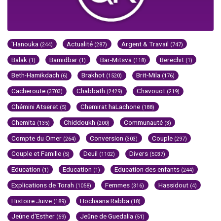
'Hanouka
Actualité
Argent & Travail
(244)
(287)
(747)
Balak
Bamidbar
Bar-Mitsva
Berechit
(1)
(1)
(118)
(1)
Beth-Hamikdach
Brakhot
Brit-Mila
(6)
(1520)
(176)
Cacheroute
Chabbath
Chavouot
(3703)
(2429)
(219)
Chémini Atseret
Chemirat haLachone
(5)
(188)
Chemita
Chiddoukh
Communauté
(135)
(200)
(3)
Compte du Omer
Conversion
Couple
(264)
(303)
(297)
Couple et Famille
Deuil
Divers
(5)
(1102)
(5037)
Education
Education
Education des enfants
(1)
(1)
(244)
Explications de Torah
Femmes
Hassidout
(1058)
(316)
(4)
Histoire Juive
Hochaana Rabba
(189)
(18)
Jeûne d'Esther
Jeûne de Guedalia
(69)
(51)