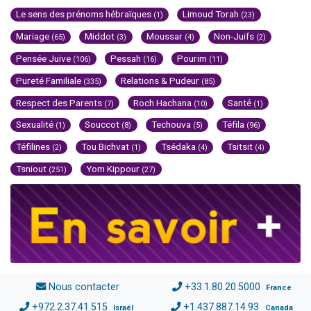
Le sens des prénoms hébraïques
Limoud Torah
(1)
(23)
Mariage
Middot
Moussar
Non-Juifs
(65)
(3)
(4)
(2)
Pensée Juive
Pessah
Pourim
(106)
(16)
(11)
Pureté Familiale
Relations & Pudeur
(335)
(85)
Respect des Parents
Roch Hachana
Santé
(7)
(10)
(1)
Sexualité
Souccot
Techouva
Téfila
(1)
(8)
(5)
(96)
Téfilines
Tou Bichvat
Tsédaka
Tsitsit
(2)
(1)
(4)
(4)
Tsniout
Yom Kippour
(251)
(27)
Nous contacter
+33.1.80.20.5000
France
+972.2.37.41.515
+1.437.887.14.93
Israël
Canada