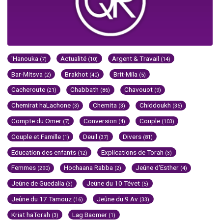
'Hanouka
Actualité
Argent & Travail
(7)
(10)
(14)
Bar-Mitsva
Brakhot
Brit-Mila
(2)
(40)
(5)
Cacheroute
Chabbath
Chavouot
(21)
(86)
(9)
Chemirat haLachone
Chemita
Chiddoukh
(3)
(3)
(36)
Compte du Omer
Conversion
Couple
(7)
(4)
(103)
Couple et Famille
Deuil
Divers
(1)
(37)
(81)
Education des enfants
Explications de Torah
(12)
(3)
Femmes
Hochaana Rabba
Jeûne d'Esther
(290)
(2)
(4)
Jeûne de Guedalia
Jeûne du 10 Tévet
(3)
(5)
Jeûne du 17 Tamouz
Jeûne du 9 Av
(16)
(33)
Kriat haTorah
Lag Baomer
(3)
(1)