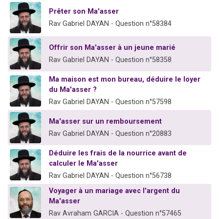
6 personnes viennent de faire un don pour 5 enfants déjà orphelins risquent de perdre leur maman
Prêter son Ma'asser
2 personnes viennent de faire un don pour Reloger Rivka, 6 enfants, victime de violences...
Rav Gabriel DAYAN - Question n°58384
10 personnes viennent de demander une bénédiction
Offrir son Ma'asser à un jeune marié
Il reste 49 places pour étudier en groupe sur Zoom
Rav Gabriel DAYAN - Question n°58358
2 personnes viennent de nous rejoindre sur WhatsApp
Ma maison est mon bureau, déduire le loyer
du Ma'asser ?
Rav Gabriel DAYAN - Question n°57598
Ma'asser sur un remboursement
Rav Gabriel DAYAN - Question n°20883
Déduire les frais de la nourrice avant de
calculer le Ma'asser
Rav Gabriel DAYAN - Question n°56738
Voyager à un mariage avec l'argent du
Ma'asser
Rav Avraham GARCIA - Question n°57465