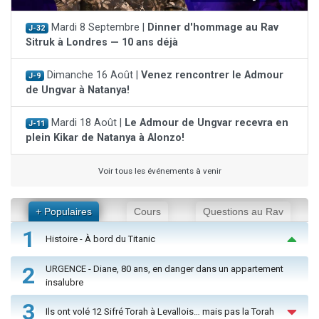
Mardi 8 Septembre |
Dinner d'hommage au Rav
J-32
Sitruk à Londres — 10 ans déjà
Dimanche 16 Août |
Venez rencontrer le Admour
J-9
de Ungvar à Natanya!
Mardi 18 Août |
Le Admour de Ungvar recevra en
J-11
plein Kikar de Natanya à Alonzo!
Voir tous les événements à venir
+ Populaires
Cours
Questions au Rav
1
Histoire - À bord du Titanic
2
URGENCE - Diane, 80 ans, en danger dans un appartement
insalubre
3
Ils ont volé 12 Sifré Torah à Levallois… mais pas la Torah