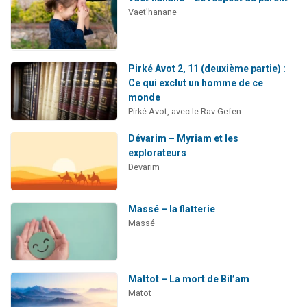
Vaet'hanane
Pirké Avot 2, 11 (deuxième partie) :
Ce qui exclut un homme de ce
monde
Pirké Avot, avec le Rav Gefen
Dévarim – Myriam et les
explorateurs
Devarim
Massé – la flatterie
Massé
Mattot – La mort de Bil’am
Matot