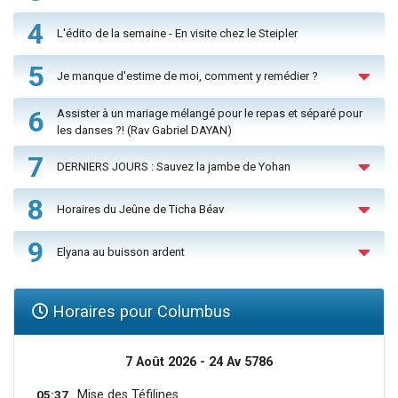
4
L'édito de la semaine - En visite chez le Steipler
5
Je manque d'estime de moi, comment y remédier ?
6
Assister à un mariage mélangé pour le repas et séparé pour
les danses ?! (Rav Gabriel DAYAN)
7
DERNIERS JOURS : Sauvez la jambe de Yohan
8
Horaires du Jeûne de Ticha Béav
9
Elyana au buisson ardent
Horaires pour Columbus
7 Août 2026 - 24 Av 5786
05:37
Mise des Téfilines