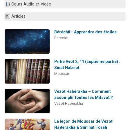
Cours Audio et Vidéo
Nouvelle émission radio : Visions de grandeur n°104 : Le Chabbath et le Birkat Hamazone à travers le temps
61 personnes viennent de demander une bénédiction
Articles
Ariel vient de donner son Maasser
Il reste 49 places pour étudier en groupe sur Zoom
Béréchit - Apprendre des étoiles
Berechit
Eva vient de donner son Maasser
Pirké Avot 2, 11 (septième partie) :
Sinat Habriot
Moussar
Vézot Habérakha – Comment
accomplir toutes les Mitsvot ?
Vézot Haberakha
La leçon de Moussar de Vezot
HaBerakha & Sim’hat Torah