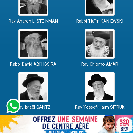
Rav Aharon L. STEINMAN
Rabbi 'Haïm KANIEWSKI
Rabbi David ABI'HSSIRA
Rav Chlomo AMAR
Rav Israël GANTZ
Rav Yossef-Haïm SITRUK