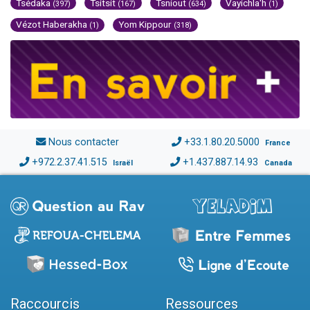
Tsédaka
Tsitsit
Tsniout
Vayichla'h
(397)
(167)
(634)
(1)
Vézot Haberakha
Yom Kippour
(1)
(318)
Nous contacter
+33.1.80.20.5000
France
+972.2.37.41.515
+1.437.887.14.93
Israël
Canada
Raccourcis
Ressources