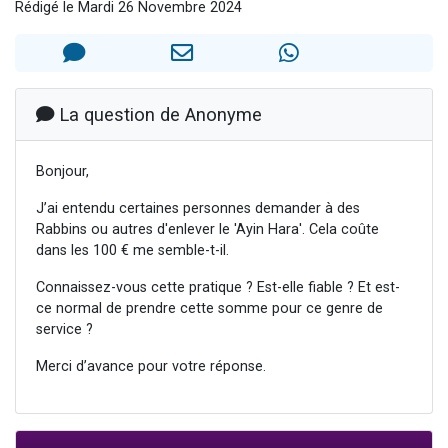
Rédigé le Mardi 26 Novembre 2024
13 personnes viennent de demander une bénédiction
30 personnes viennent de faire un don pour Sauvez la jambe de Yohan
Il reste 49 places pour étudier en groupe sur Zoom
12 nouvelles musiques dans Torah-Box Music
La question de Anonyme
29 personnes viennent de demander une bénédiction
Bonjour,
J’ai entendu certaines personnes demander à des
Rabbins ou autres d'enlever le 'Ayin Hara'. Cela coûte
dans les 100 € me semble-t-il.
Connaissez-vous cette pratique ? Est-elle fiable ? Et est-
ce normal de prendre cette somme pour ce genre de
service ?
Merci d’avance pour votre réponse.