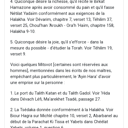
4. Quiconque désire la richesse, qu’il récite le Birkat
Hamazone après avoir consommé du pain et qu’il fasse
Nétilat Yadaïm conformément aux exigences de la
Halakha. Voir Dévarim, chapitre 7, verset 13, Téhilim 37,
verset 25, Choul'han ‘Aroukh - Ora’h ‘Haïm, chapitre 158,
Halakha 9-10.
5. Quiconque désire la joie, qu'il s'efforce - dans la
mesure du possible - d'étudier la Torah. Voir Téhilim 19,
verset 9.
Voici quelques Mitsvot [certaines sont réservées aux
hommes], mentionnées dans les écrits de nos maîtres,
empêchant plus particulièrement, le 'Ayin Hara' d'avoir
une emprise sur la personne :
1. Le port du Talith Katan et du Talith Gadol. Voir 'Hida
dans Dévach Léfi, Ma'arekhet Tsadé, passage 27.
2. La Tsédaka donnée conformément à la Halakha. Voir
Biour Hagra sur Michlé chapitre 10, verset 2, Abarbanel au
début de la Parachat Ki Tissa et Yabets dans Chéélat
Yabets, volume 1, question 6.