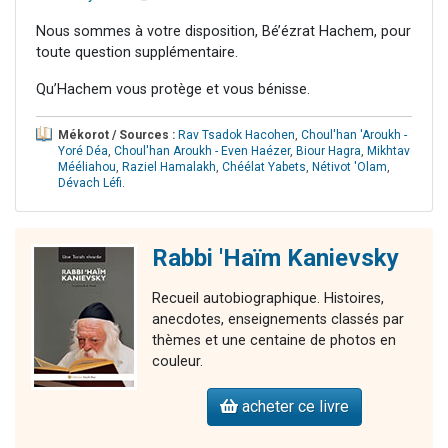
Nous sommes à votre disposition, Bé’ézrat Hachem, pour
toute question supplémentaire.
Qu’Hachem vous protège et vous bénisse.
Mékorot / Sources :
Rav Tsadok Hacohen
,
Choul'han 'Aroukh -
Yoré Déa
,
Choul'han Aroukh - Even Haézer
,
Biour Hagra
,
Mikhtav
Mééliahou
,
Raziel Hamalakh
,
Chéélat Yabets
,
Nétivot 'Olam
,
Dévach Léfi
.
Rabbi 'Haïm Kanievsky
Recueil autobiographique. Histoires,
anecdotes, enseignements classés par
thèmes et une centaine de photos en
couleur.
acheter ce livre