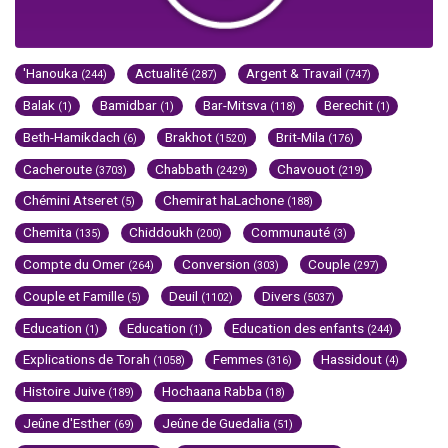
'Hanouka
Actualité
Argent & Travail
(244)
(287)
(747)
Balak
Bamidbar
Bar-Mitsva
Berechit
(1)
(1)
(118)
(1)
Beth-Hamikdach
Brakhot
Brit-Mila
(6)
(1520)
(176)
Cacheroute
Chabbath
Chavouot
(3703)
(2429)
(219)
Chémini Atseret
Chemirat haLachone
(5)
(188)
Chemita
Chiddoukh
Communauté
(135)
(200)
(3)
Compte du Omer
Conversion
Couple
(264)
(303)
(297)
Couple et Famille
Deuil
Divers
(5)
(1102)
(5037)
Education
Education
Education des enfants
(1)
(1)
(244)
Explications de Torah
Femmes
Hassidout
(1058)
(316)
(4)
Histoire Juive
Hochaana Rabba
(189)
(18)
Jeûne d'Esther
Jeûne de Guedalia
(69)
(51)