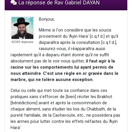
La réponse de Rav Gabriel DAYAN
Bonjour,
Même si l'on considère que les soucis
proviennent du 'Ayin Hara' [c.q.f.d.] et qu'il
disparaîtra après la consultation [c.q.f.d.],
45345 réponses
rassurez-vous, il réapparaîtra aussi
rapidement qu'il a disparu étant donné qu'il ne suffit
absolument pas de le voir nous quitter,
il faut agir à la
racine sur les comportements lui ayant permis de
nous atteindre
.
C'est une règle en or gravée dans le
marbre, qui ne tolère aucune exception.
Celui ou celle qui met toute sa confiance dans ces
pratiques sans s’efforcer de [bien] réciter les Brakhot
[bénédictions] avant et après la consommation de
chaque aliment, sans étudier les lois du Chabbath, de la
pureté familiale, de la Cacheroute, etc., ne possèdera pas
les armes pour lutter contre les effets néfastes du ‘Ayin
Hara'.