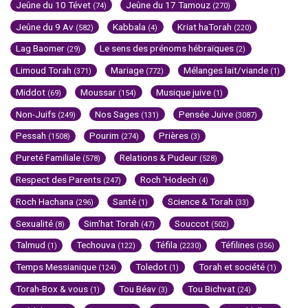
Jeûne du 10 Tévet
Jeûne du 17 Tamouz
(74)
(270)
Jeûne du 9 Av
Kabbala
Kriat haTorah
(582)
(4)
(220)
Lag Baomer
Le sens des prénoms hébraïques
(29)
(2)
Limoud Torah
Mariage
Mélanges lait/viande
(371)
(772)
(1)
Middot
Moussar
Musique juive
(69)
(154)
(1)
Non-Juifs
Nos Sages
Pensée Juive
(249)
(131)
(3087)
Pessah
Pourim
Prières
(1508)
(274)
(3)
Pureté Familiale
Relations & Pudeur
(578)
(528)
Respect des Parents
Roch 'Hodech
(247)
(4)
Roch Hachana
Santé
Science & Torah
(296)
(1)
(33)
Sexualité
Sim'hat Torah
Souccot
(8)
(47)
(502)
Talmud
Techouva
Téfila
Téfilines
(1)
(122)
(2230)
(356)
Temps Messianique
Toledot
Torah et société
(124)
(1)
(1)
Torah-Box & vous
Tou Béav
Tou Bichvat
(1)
(3)
(24)