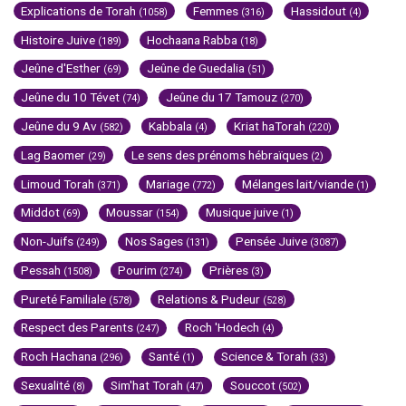
Explications de Torah
Femmes
Hassidout
(1058)
(316)
(4)
Histoire Juive
Hochaana Rabba
(189)
(18)
Jeûne d'Esther
Jeûne de Guedalia
(69)
(51)
Jeûne du 10 Tévet
Jeûne du 17 Tamouz
(74)
(270)
Jeûne du 9 Av
Kabbala
Kriat haTorah
(582)
(4)
(220)
Lag Baomer
Le sens des prénoms hébraïques
(29)
(2)
Limoud Torah
Mariage
Mélanges lait/viande
(371)
(772)
(1)
Middot
Moussar
Musique juive
(69)
(154)
(1)
Non-Juifs
Nos Sages
Pensée Juive
(249)
(131)
(3087)
Pessah
Pourim
Prières
(1508)
(274)
(3)
Pureté Familiale
Relations & Pudeur
(578)
(528)
Respect des Parents
Roch 'Hodech
(247)
(4)
Roch Hachana
Santé
Science & Torah
(296)
(1)
(33)
Sexualité
Sim'hat Torah
Souccot
(8)
(47)
(502)