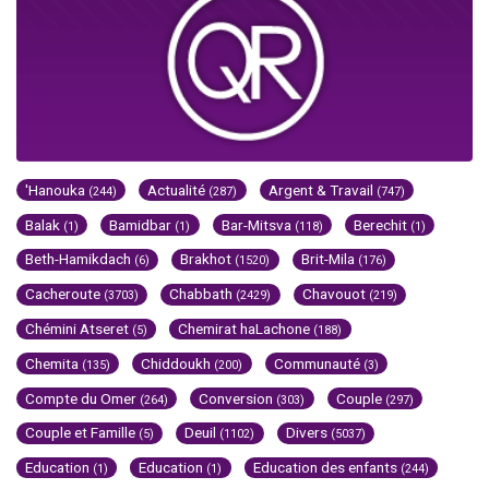
'Hanouka
Actualité
Argent & Travail
(244)
(287)
(747)
Balak
Bamidbar
Bar-Mitsva
Berechit
(1)
(1)
(118)
(1)
Beth-Hamikdach
Brakhot
Brit-Mila
(6)
(1520)
(176)
Cacheroute
Chabbath
Chavouot
(3703)
(2429)
(219)
Chémini Atseret
Chemirat haLachone
(5)
(188)
Chemita
Chiddoukh
Communauté
(135)
(200)
(3)
Compte du Omer
Conversion
Couple
(264)
(303)
(297)
Couple et Famille
Deuil
Divers
(5)
(1102)
(5037)
Education
Education
Education des enfants
(1)
(1)
(244)