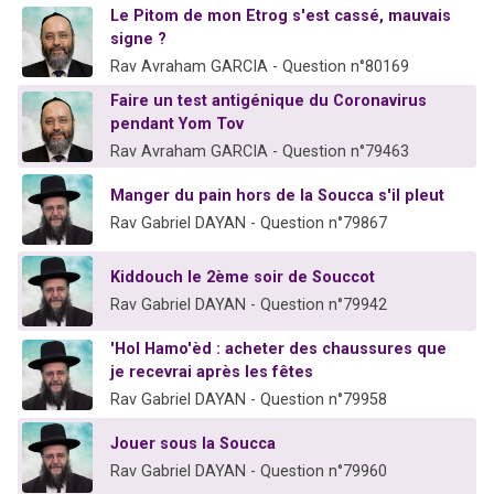
Le Pitom de mon Etrog s'est cassé, mauvais
13 personnes viennent de demander une bénédiction
signe ?
30 personnes viennent de faire un don pour Sauvez la jambe de Yohan
Rav Avraham GARCIA - Question n°80169
Il reste 49 places pour étudier en groupe sur Zoom
Faire un test antigénique du Coronavirus
12 nouvelles musiques dans Torah-Box Music
pendant Yom Tov
Rav Avraham GARCIA - Question n°79463
29 personnes viennent de demander une bénédiction
Manger du pain hors de la Soucca s'il pleut
Rav Gabriel DAYAN - Question n°79867
Kiddouch le 2ème soir de Souccot
Rav Gabriel DAYAN - Question n°79942
'Hol Hamo'èd : acheter des chaussures que
je recevrai après les fêtes
Rav Gabriel DAYAN - Question n°79958
Jouer sous la Soucca
Rav Gabriel DAYAN - Question n°79960