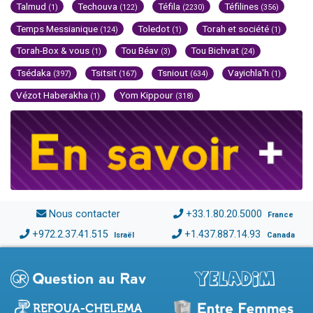
Talmud
Techouva
Téfila
Téfilines
(1)
(122)
(2230)
(356)
Temps Messianique
Toledot
Torah et société
(124)
(1)
(1)
Torah-Box & vous
Tou Béav
Tou Bichvat
(1)
(3)
(24)
Tsédaka
Tsitsit
Tsniout
Vayichla'h
(397)
(167)
(634)
(1)
Vézot Haberakha
Yom Kippour
(1)
(318)
Nous contacter
+33.1.80.20.5000
France
+972.2.37.41.515
+1.437.887.14.93
Israël
Canada