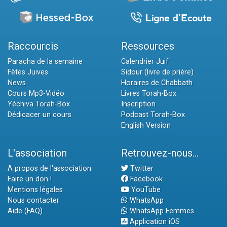
Raccourcis
Ressources
Paracha de la semaine
Calendrier Juif
Fêtes Juives
Sidour (livre de prière)
News
Horaires de Chabbath
Cours Mp3-Vidéo
Livres Torah-Box
Yéchiva Torah-Box
Inscription
Dédicacer un cours
Podcast Torah-Box
English Version
L'association
Retrouvez-nous...
A propos de l'association
Twitter
Faire un don !
Facebook
Mentions légales
YouTube
Nous contacter
WhatsApp
Aide (FAQ)
WhatsApp Femmes
Application iOS