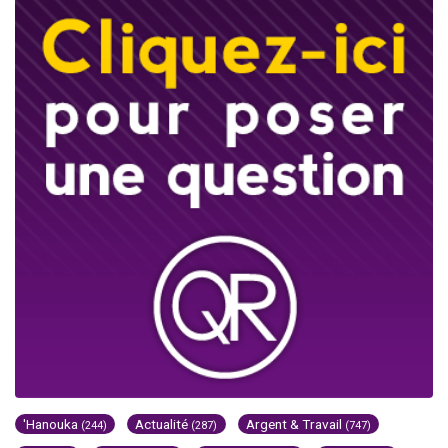
'Hanouka
Actualité
Argent & Travail
(244)
(287)
(747)