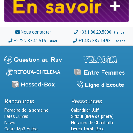
Nous contacter
+33.1.80.20.5000
France
+972.2.37.41.515
+1.437.887.14.93
Israël
Canada
Raccourcis
Ressources
Paracha de la semaine
Calendrier Juif
Fêtes Juives
Sidour (livre de prière)
News
Horaires de Chabbath
Cours Mp3-Vidéo
Livres Torah-Box