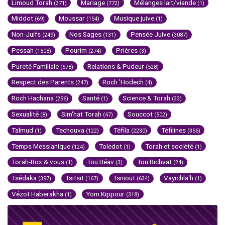
Limoud Torah
Mariage
Mélanges lait/viande
(371)
(772)
(1)
Middot
Moussar
Musique juive
(69)
(154)
(1)
Non-Juifs
Nos Sages
Pensée Juive
(249)
(131)
(3087)
Pessah
Pourim
Prières
(1508)
(274)
(3)
Pureté Familiale
Relations & Pudeur
(578)
(528)
Respect des Parents
Roch 'Hodech
(247)
(4)
Roch Hachana
Santé
Science & Torah
(296)
(1)
(33)
Sexualité
Sim'hat Torah
Souccot
(8)
(47)
(502)
Talmud
Techouva
Téfila
Téfilines
(1)
(122)
(2230)
(356)
Temps Messianique
Toledot
Torah et société
(124)
(1)
(1)
Torah-Box & vous
Tou Béav
Tou Bichvat
(1)
(3)
(24)
Tsédaka
Tsitsit
Tsniout
Vayichla'h
(397)
(167)
(634)
(1)
Vézot Haberakha
Yom Kippour
(1)
(318)