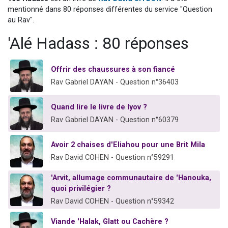
Il reste 49 places pour étudier en groupe sur Zoom
mentionné dans 80 réponses différentes du service "Question
au Rav".
12 nouvelles musiques dans Torah-Box Music
'Alé Hadass : 80 réponses
3 personnes viennent de nous rejoindre sur WhatsApp
2 personnes viennent de nous rejoindre sur WhatsApp
Offrir des chaussures à son fiancé
2 personnes viennent de nous rejoindre sur WhatsApp
Rav Gabriel DAYAN - Question n°36403
Quand lire le livre de Iyov ?
Rav Gabriel DAYAN - Question n°60379
Avoir 2 chaises d'Eliahou pour une Brit Mila
Rav David COHEN - Question n°59291
'Arvit, allumage communautaire de 'Hanouka,
quoi privilégier ?
Rav David COHEN - Question n°59342
Viande 'Halak, Glatt ou Cachère ?