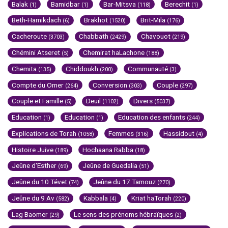
Balak
Bamidbar
Bar-Mitsva
Berechit
(1)
(1)
(118)
(1)
Beth-Hamikdach
Brakhot
Brit-Mila
(6)
(1520)
(176)
Cacheroute
Chabbath
Chavouot
(3703)
(2429)
(219)
Chémini Atseret
Chemirat haLachone
(5)
(188)
Chemita
Chiddoukh
Communauté
(135)
(200)
(3)
Compte du Omer
Conversion
Couple
(264)
(303)
(297)
Couple et Famille
Deuil
Divers
(5)
(1102)
(5037)
Education
Education
Education des enfants
(1)
(1)
(244)
Explications de Torah
Femmes
Hassidout
(1058)
(316)
(4)
Histoire Juive
Hochaana Rabba
(189)
(18)
Jeûne d'Esther
Jeûne de Guedalia
(69)
(51)
Jeûne du 10 Tévet
Jeûne du 17 Tamouz
(74)
(270)
Jeûne du 9 Av
Kabbala
Kriat haTorah
(582)
(4)
(220)
Lag Baomer
Le sens des prénoms hébraïques
(29)
(2)