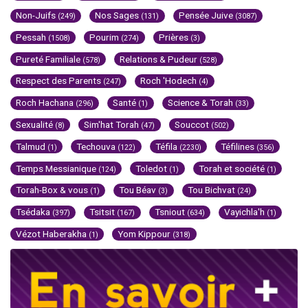
Non-Juifs
Nos Sages
Pensée Juive
(249)
(131)
(3087)
Pessah
Pourim
Prières
(1508)
(274)
(3)
Pureté Familiale
Relations & Pudeur
(578)
(528)
Respect des Parents
Roch 'Hodech
(247)
(4)
Roch Hachana
Santé
Science & Torah
(296)
(1)
(33)
Sexualité
Sim'hat Torah
Souccot
(8)
(47)
(502)
Talmud
Techouva
Téfila
Téfilines
(1)
(122)
(2230)
(356)
Temps Messianique
Toledot
Torah et société
(124)
(1)
(1)
Torah-Box & vous
Tou Béav
Tou Bichvat
(1)
(3)
(24)
Tsédaka
Tsitsit
Tsniout
Vayichla'h
(397)
(167)
(634)
(1)
Vézot Haberakha
Yom Kippour
(1)
(318)