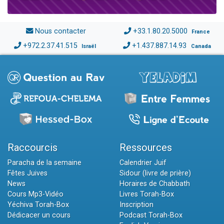
Nous contacter
+33.1.80.20.5000
France
+972.2.37.41.515
+1.437.887.14.93
Israël
Canada
Raccourcis
Ressources
Paracha de la semaine
Calendrier Juif
Fêtes Juives
Sidour (livre de prière)
News
Horaires de Chabbath
Cours Mp3-Vidéo
Livres Torah-Box
Yéchiva Torah-Box
Inscription
Dédicacer un cours
Podcast Torah-Box