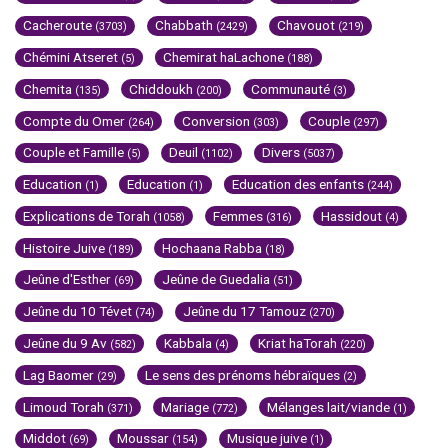
Cacheroute
Chabbath
Chavouot
(3703)
(2429)
(219)
Chémini Atseret
Chemirat haLachone
(5)
(188)
Chemita
Chiddoukh
Communauté
(135)
(200)
(3)
Compte du Omer
Conversion
Couple
(264)
(303)
(297)
Couple et Famille
Deuil
Divers
(5)
(1102)
(5037)
Education
Education
Education des enfants
(1)
(1)
(244)
Explications de Torah
Femmes
Hassidout
(1058)
(316)
(4)
Histoire Juive
Hochaana Rabba
(189)
(18)
Jeûne d'Esther
Jeûne de Guedalia
(69)
(51)
Jeûne du 10 Tévet
Jeûne du 17 Tamouz
(74)
(270)
Jeûne du 9 Av
Kabbala
Kriat haTorah
(582)
(4)
(220)
Lag Baomer
Le sens des prénoms hébraïques
(29)
(2)
Limoud Torah
Mariage
Mélanges lait/viande
(371)
(772)
(1)
Middot
Moussar
Musique juive
(69)
(154)
(1)