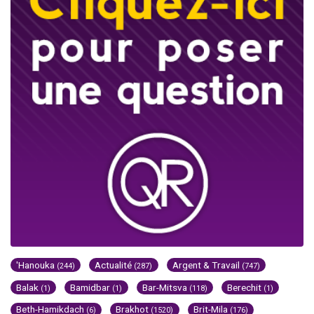
'Hanouka
Actualité
Argent & Travail
(244)
(287)
(747)
Balak
Bamidbar
Bar-Mitsva
Berechit
(1)
(1)
(118)
(1)
Beth-Hamikdach
Brakhot
Brit-Mila
(6)
(1520)
(176)