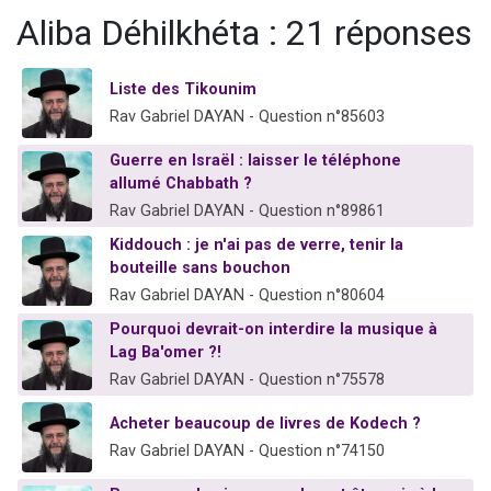
13 personnes viennent de demander une bénédiction
Aliba Déhilkhéta : 21 réponses
30 personnes viennent de faire un don pour Sauvez la jambe de Yohan
Il reste 49 places pour étudier en groupe sur Zoom
Liste des Tikounim
Rav Gabriel DAYAN - Question n°85603
12 nouvelles musiques dans Torah-Box Music
29 personnes viennent de demander une bénédiction
Guerre en Israël : laisser le téléphone
allumé Chabbath ?
Rav Gabriel DAYAN - Question n°89861
Kiddouch : je n'ai pas de verre, tenir la
bouteille sans bouchon
Rav Gabriel DAYAN - Question n°80604
Pourquoi devrait-on interdire la musique à
Lag Ba'omer ?!
Rav Gabriel DAYAN - Question n°75578
Acheter beaucoup de livres de Kodech ?
Rav Gabriel DAYAN - Question n°74150