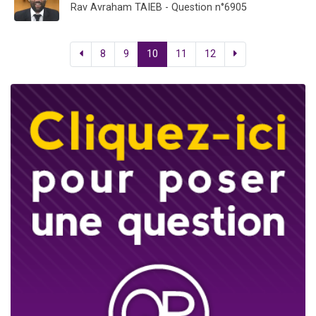
Rav Avraham TAIEB - Question n°6905
8
9
10
11
12