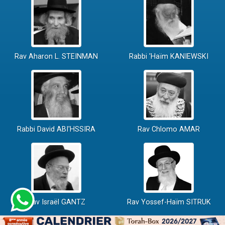
Rav Aharon L. STEINMAN
Rabbi 'Haïm KANIEWSKI
Rabbi David ABI'HSSIRA
Rav Chlomo AMAR
Rav Israël GANTZ
Rav Yossef-Haïm SITRUK