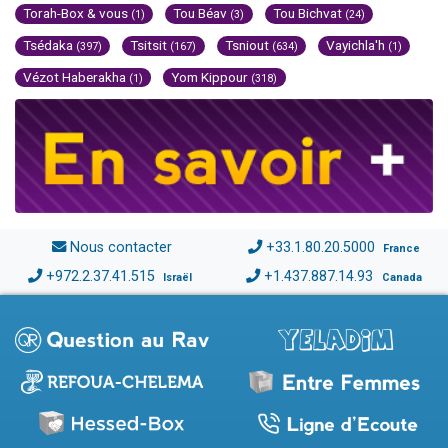
Torah-Box & vous
Tou Béav
Tou Bichvat
(1)
(3)
(24)
Tsédaka
Tsitsit
Tsniout
Vayichla'h
(397)
(167)
(634)
(1)
Vézot Haberakha
Yom Kippour
(1)
(318)
Nous contacter
+33.1.80.20.5000
France
+972.2.37.41.515
+1.437.887.14.93
Israël
Canada