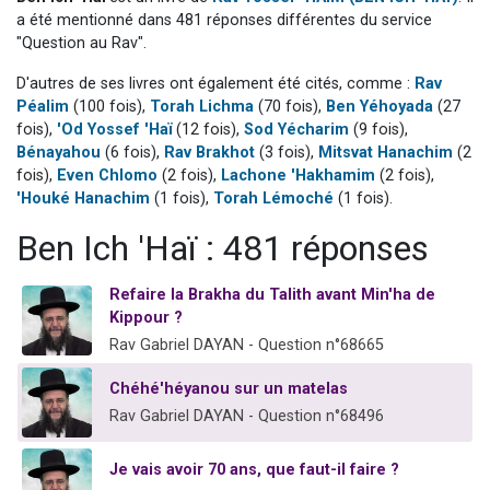
Nouvelle émission radio : Visions de grandeur n°104 : Le Chabbath et le Birkat Hamazone à travers le temps
a été mentionné dans 481 réponses différentes du service
"Question au Rav".
61 personnes viennent de demander une bénédiction
D'autres de ses livres ont également été cités, comme :
Rav
Ariel vient de donner son Maasser
Péalim
(100 fois),
Torah Lichma
(70 fois),
Ben Yéhoyada
(27
Il reste 49 places pour étudier en groupe sur Zoom
fois),
'Od Yossef 'Haï
(12 fois),
Sod Yécharim
(9 fois),
Eva vient de donner son Maasser
Bénayahou
(6 fois),
Rav Brakhot
(3 fois),
Mitsvat Hanachim
(2
fois),
Even Chlomo
(2 fois),
Lachone 'Hakhamim
(2 fois),
'Houké Hanachim
(1 fois),
Torah Lémoché
(1 fois).
Ben Ich 'Haï : 481 réponses
Refaire la Brakha du Talith avant Min'ha de
Kippour ?
Rav Gabriel DAYAN - Question n°68665
Chéhé'héyanou sur un matelas
Rav Gabriel DAYAN - Question n°68496
Je vais avoir 70 ans, que faut-il faire ?