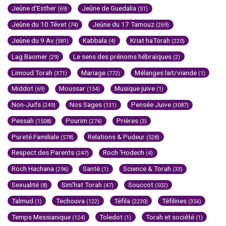
Jeûne d'Esther
Jeûne de Guedalia
(69)
(51)
Jeûne du 10 Tévet
Jeûne du 17 Tamouz
(74)
(269)
Jeûne du 9 Av
Kabbala
Kriat haTorah
(581)
(4)
(220)
Lag Baomer
Le sens des prénoms hébraïques
(29)
(2)
Limoud Torah
Mariage
Mélanges lait/viande
(371)
(772)
(1)
Middot
Moussar
Musique juive
(69)
(154)
(1)
Non-Juifs
Nos Sages
Pensée Juive
(249)
(131)
(3087)
Pessah
Pourim
Prières
(1508)
(274)
(3)
Pureté Familiale
Relations & Pudeur
(578)
(528)
Respect des Parents
Roch 'Hodech
(247)
(4)
Roch Hachana
Santé
Science & Torah
(296)
(1)
(33)
Sexualité
Sim'hat Torah
Souccot
(8)
(47)
(502)
Talmud
Techouva
Téfila
Téfilines
(1)
(122)
(2230)
(356)
Temps Messianique
Toledot
Torah et société
(124)
(1)
(1)