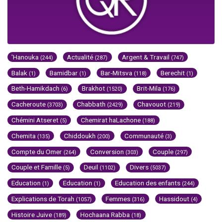
'Hanouka
Actualité
Argent & Travail
(244)
(287)
(747)
Balak
Bamidbar
Bar-Mitsva
Berechit
(1)
(1)
(118)
(1)
Beth-Hamikdach
Brakhot
Brit-Mila
(6)
(1520)
(176)
Cacheroute
Chabbath
Chavouot
(3703)
(2429)
(219)
Chémini Atseret
Chemirat haLachone
(5)
(188)
Chemita
Chiddoukh
Communauté
(135)
(200)
(3)
Compte du Omer
Conversion
Couple
(264)
(303)
(297)
Couple et Famille
Deuil
Divers
(5)
(1102)
(5037)
Education
Education
Education des enfants
(1)
(1)
(244)
Explications de Torah
Femmes
Hassidout
(1057)
(316)
(4)
Histoire Juive
Hochaana Rabba
(189)
(18)