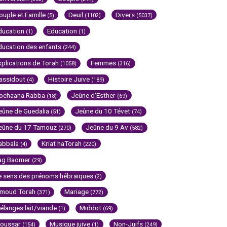
ouple et Famille
Deuil
Divers
(5)
(1102)
(5037)
ducation
Education
(1)
(1)
ducation des enfants
(244)
xplications de Torah
Femmes
(1058)
(316)
assidout
Histoire Juive
(4)
(189)
ochaana Rabba
Jeûne d'Esther
(18)
(69)
eûne de Guedalia
Jeûne du 10 Tévet
(51)
(74)
eûne du 17 Tamouz
Jeûne du 9 Av
(270)
(582)
abbala
Kriat haTorah
(4)
(220)
ag Baomer
(29)
e sens des prénoms hébraïques
(2)
imoud Torah
Mariage
(371)
(772)
élanges lait/viande
Middot
(1)
(69)
oussar
Musique juive
Non-Juifs
(154)
(1)
(249)