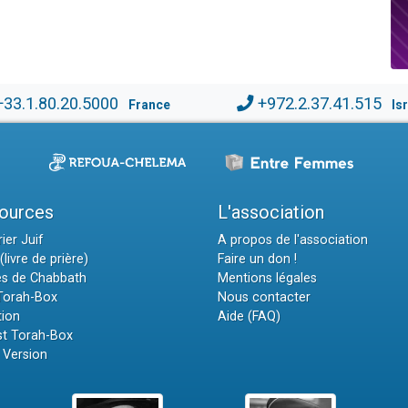
+33.1.80.20.5000
+972.2.37.41.515
France
Is
ources
L'association
ier Juif
A propos de l'association
(livre de prière)
Faire un don !
es de Chabbath
Mentions légales
 Torah-Box
Nous contacter
tion
Aide (FAQ)
t Torah-Box
 Version