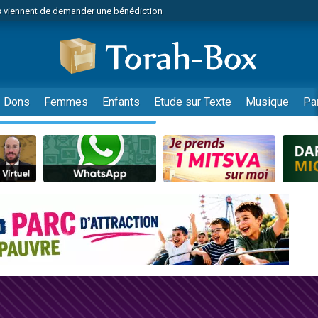
 viennent de demander une bénédiction
viennent de nous rejoindre sur WhatsApp
49 places pour étudier en groupe sur Zoom
nes viennent de faire un don pour Diane, 80 ans, dans un appartement insalu
 donner son Maasser
Dons
Femmes
Enfants
Etude sur Texte
Musique
Pa
viennent de nous rejoindre sur WhatsApp
viennent de nous rejoindre sur WhatsApp
es viennent de faire un don pour 5 jours de vacances aux Orphelins
de donner son Maasser
 viennent de demander une bénédiction
viennent de nous rejoindre sur WhatsApp
nnes viennent de faire un don pour Sauvez la jambe de Yohan
lles musiques dans Torah-Box Music
49 places pour étudier en groupe sur Zoom
viennent de nous rejoindre sur WhatsApp