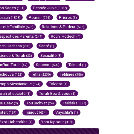
os Sages
Pensée Juive
(131)
(3087)
essah
Pourim
Prières
(1508)
(274)
(3)
ureté Familiale
Relations & Pudeur
(578)
(528)
espect des Parents
Roch 'Hodech
(247)
(4)
och Hachana
Santé
(296)
(1)
cience & Torah
Sexualité
(33)
(8)
im'hat Torah
Souccot
Talmud
(47)
(502)
(1)
echouva
Téfila
Téfilines
(122)
(2230)
(356)
emps Messianique
Toledot
(124)
(1)
orah et société
Torah-Box & vous
(1)
(1)
ou Béav
Tou Bichvat
Tsédaka
(3)
(24)
(397)
sitsit
Tsniout
Vayichla'h
(167)
(634)
(1)
ézot Haberakha
Yom Kippour
(1)
(318)