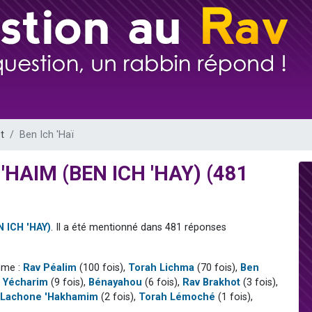
viennent de nous rejoindre sur WhatsApp
les musiques dans Torah-Box Music
viennent de nous rejoindre sur WhatsApp
es viennent de faire un don pour Tsédaka : pauvres d'Israel
es viennent de faire un don pour 1 Journée de Vacances Pour les Enfants
t
Ben Ich 'Haï
f 'HAIM (BEN ICH 'HAY) (481
N ICH 'HAY)
. Il a été mentionné dans 481 réponses
mme :
Rav Péalim
(100 fois),
Torah Lichma
(70 fois),
Ben
 Yécharim
(9 fois),
Bénayahou
(6 fois),
Rav Brakhot
(3 fois),
Lachone 'Hakhamim
(2 fois),
Torah Lémoché
(1 fois),