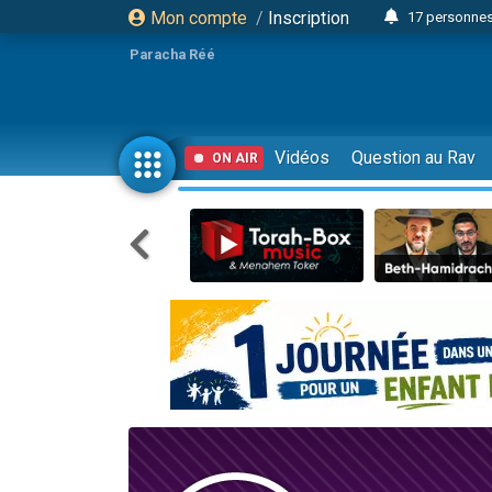
Mon compte
/
Inscription
17 personnes
4 personnes 
Paracha Réé
Il reste 
23 person
Eva vient de
Vidéos
Question au Rav
ON AIR
4 personnes 
3 personnes 
3 personn
Odaya vient 
13 personnes
2 personnes 
30 perso
12 nouve
Il reste 
3 personnes 