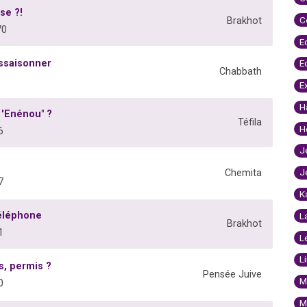
se ?!
C
Brakhot
70
E
assaisonner
E
Chabbath
E
H
 'Enénou" ?
Téfila
H
6
J
J
Chemita
7
K
éléphone
L
Brakhot
1
L
L
s, permis ?
Pensée Juive
M
0
M