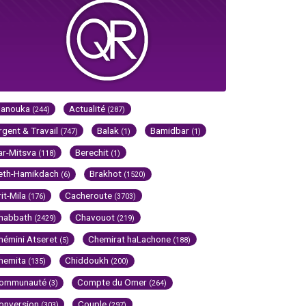
Hanouka
Actualité
(244)
(287)
rgent & Travail
Balak
Bamidbar
(747)
(1)
(1)
ar-Mitsva
Berechit
(118)
(1)
eth-Hamikdach
Brakhot
(6)
(1520)
rit-Mila
Cacheroute
(176)
(3703)
habbath
Chavouot
(2429)
(219)
hémini Atseret
Chemirat haLachone
(5)
(188)
hemita
Chiddoukh
(135)
(200)
ommunauté
Compte du Omer
(3)
(264)
onversion
Couple
(303)
(297)