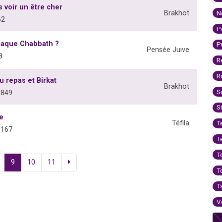
 voir un être cher
N
Brakhot
62
P
chaque Chabbath ?
P
Pensée Juive
8
R
R
u repas et Birkat
Brakhot
S
8849
S
e
Téfila
T
0167
T
T
9
10
11
T
T
V