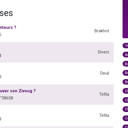
nses
enteurs ?
Brakhot
6
'
Divers
A
4
B
B
Deuil
9
B
ouver son Zivoug ?
C
Téfila
n°38658
C
C
Téfila
C
9
C