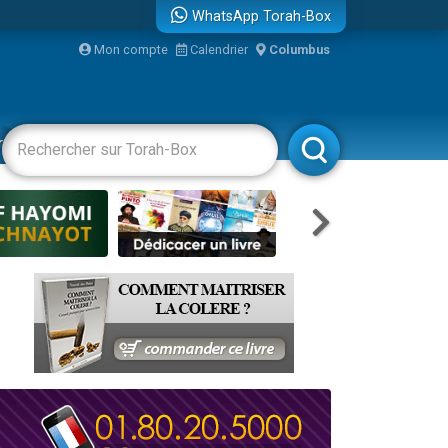
WhatsApp Torah-Box
Mon compte
Calendrier
Columbus
bre
racha
Divertissements
Livres
Rabbanim