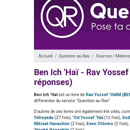
2 personnes 
2 nouvel
3 personnes 
8 personn
2 personn
Accueil
Question au Rav
Sources / Mekoro
Ben Ich 'Haï - Rav Yosse
réponses)
Ben Ich 'Haï
est un livre de
Rav Yossef 'HAIM (BE
différentes du service "Question au Rav".
D'autres de ses livres ont également été cités, co
Yéhoyada
(27 fois),
'Od Yossef 'Haï
(12 fois),
Sod
Mitsvat Hanachim
(2 fois),
Even Chlomo
(2 fois),
'Houké Hanachim
(1 fois).