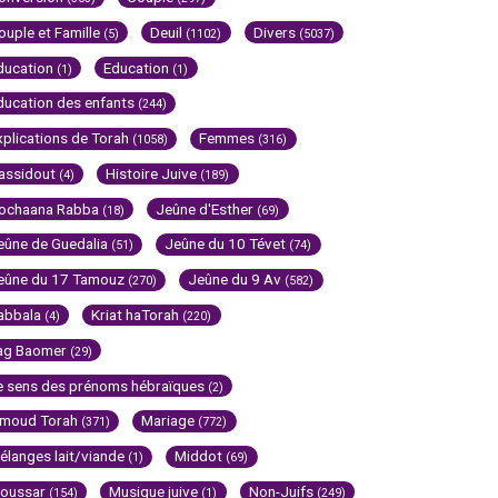
ouple et Famille
Deuil
Divers
(5)
(1102)
(5037)
ducation
Education
(1)
(1)
ducation des enfants
(244)
xplications de Torah
Femmes
(1058)
(316)
assidout
Histoire Juive
(4)
(189)
ochaana Rabba
Jeûne d'Esther
(18)
(69)
eûne de Guedalia
Jeûne du 10 Tévet
(51)
(74)
eûne du 17 Tamouz
Jeûne du 9 Av
(270)
(582)
abbala
Kriat haTorah
(4)
(220)
ag Baomer
(29)
e sens des prénoms hébraïques
(2)
imoud Torah
Mariage
(371)
(772)
élanges lait/viande
Middot
(1)
(69)
oussar
Musique juive
Non-Juifs
(154)
(1)
(249)