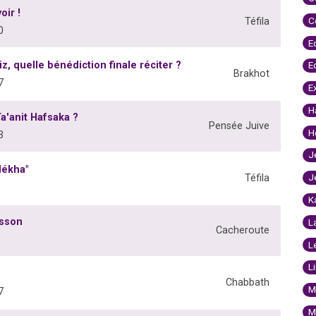
oir !
C
Téfila
0
E
, quelle bénédiction finale réciter ?
E
Brakhot
7
E
H
a'anit Hafsaka ?
Pensée Juive
H
3
J
dékha"
J
Téfila
K
isson
L
Cacheroute
L
L
Chabbath
M
7
M