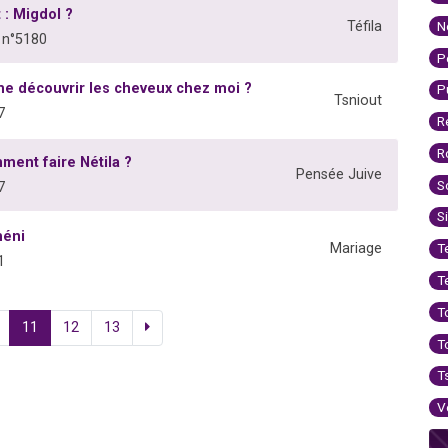
 : Migdol ?
N
Téfila
 n°5180
P
me découvrir les cheveux chez moi ?
P
Tsniout
7
R
R
ment faire Nétila ?
Pensée Juive
S
7
S
héni
Mariage
T
1
T
T
11
12
13
T
T
V