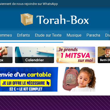
viennent de nous rejoindre sur WhatsApp
r vient de donner son Maasser
nes viennent de faire un don pour Événements Torah-Box
es viennent de faire un don pour Tsédaka : pauvres d'Israel
viennent de nous rejoindre sur WhatsApp
emmes
Enfants
Etude sur Texte
Musique
Paracha
Di
 viennent de demander une bénédiction
es viennent de faire un don pour Diane, 80 ans, dans un appartement insalub
49 places pour étudier en groupe sur Zoom
viennent de nous rejoindre sur WhatsApp
 viennent de demander une bénédiction
49 places pour étudier en groupe sur Zoom
viennent de nous rejoindre sur WhatsApp
viennent de nous rejoindre sur WhatsApp
es viennent de faire un don pour Reloger Rivka, 6 enfants, victime de violences
es viennent de faire un don pour 1 Journée de Vacances Pour les Enfants