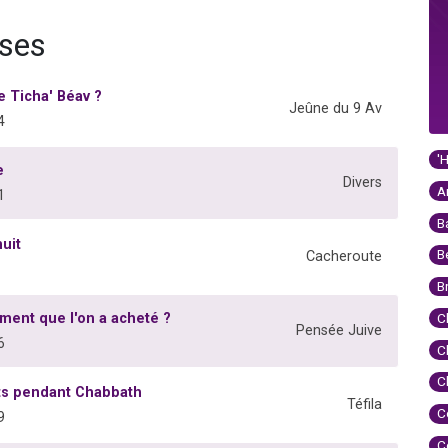
nses
e Ticha' Béav ?
Jeûne du 9 Av
4
'
e
Divers
A
1
B
uit
B
Cacheroute
B
ment que l'on a acheté ?
C
Pensée Juive
6
C
C
gts pendant Chabbath
Téfila
C
9
C