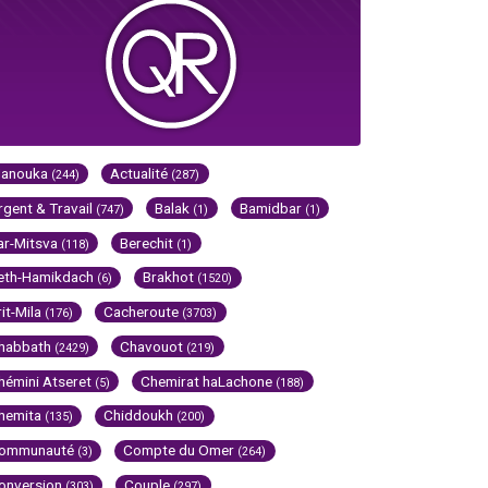
Hanouka
Actualité
(244)
(287)
rgent & Travail
Balak
Bamidbar
(747)
(1)
(1)
ar-Mitsva
Berechit
(118)
(1)
eth-Hamikdach
Brakhot
(6)
(1520)
rit-Mila
Cacheroute
(176)
(3703)
habbath
Chavouot
(2429)
(219)
hémini Atseret
Chemirat haLachone
(5)
(188)
hemita
Chiddoukh
(135)
(200)
ommunauté
Compte du Omer
(3)
(264)
onversion
Couple
(303)
(297)