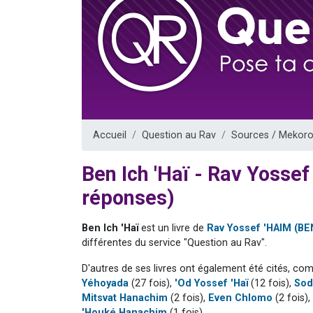
17 personnes
4 personnes 
Il reste 
Eva vient de
Eli vient de 
Accueil
Question au Rav
Sources / Mekoro
Ben Ich 'Haï - Rav Yosse
réponses)
Ben Ich 'Haï
est un livre de
Rav Yossef 'HAIM (BE
différentes du service "Question au Rav".
D'autres de ses livres ont également été cités, co
Yéhoyada
(27 fois),
'Od Yossef 'Haï
(12 fois),
Sod
Mitsvat Hanachim
(2 fois),
Even Chlomo
(2 fois),
'Houké Hanachim
(1 fois).