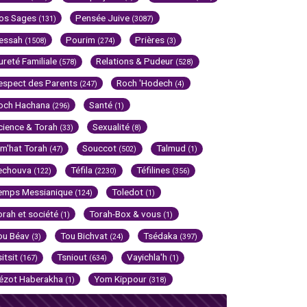
os Sages
Pensée Juive
(131)
(3087)
essah
Pourim
Prières
(1508)
(274)
(3)
ureté Familiale
Relations & Pudeur
(578)
(528)
espect des Parents
Roch 'Hodech
(247)
(4)
och Hachana
Santé
(296)
(1)
cience & Torah
Sexualité
(33)
(8)
im'hat Torah
Souccot
Talmud
(47)
(502)
(1)
echouva
Téfila
Téfilines
(122)
(2230)
(356)
emps Messianique
Toledot
(124)
(1)
orah et société
Torah-Box & vous
(1)
(1)
ou Béav
Tou Bichvat
Tsédaka
(3)
(24)
(397)
sitsit
Tsniout
Vayichla'h
(167)
(634)
(1)
ézot Haberakha
Yom Kippour
(1)
(318)