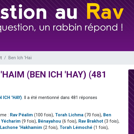
 viennent de demander une bénédiction
viennent de nous rejoindre sur WhatsApp
49 places pour étudier en groupe sur Zoom
 donner son Maasser
donner son Maasser
t
Ben Ich 'Haï
f 'HAIM (BEN ICH 'HAY) (481
N ICH 'HAY)
. Il a été mentionné dans 481 réponses
mme :
Rav Péalim
(100 fois),
Torah Lichma
(70 fois),
Ben
 Yécharim
(9 fois),
Bénayahou
(6 fois),
Rav Brakhot
(3 fois),
Lachone 'Hakhamim
(2 fois),
Torah Lémoché
(1 fois),