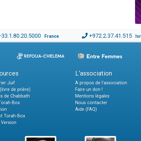
+33.1.80.20.5000
+972.2.37.41.515
France
Is
ources
L'association
ier Juif
A propos de l'association
(livre de prière)
Faire un don !
es de Chabbath
Mentions légales
 Torah-Box
Nous contacter
tion
Aide (FAQ)
t Torah-Box
 Version