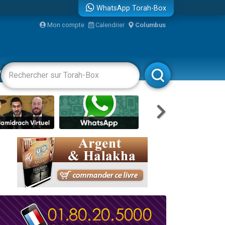
WhatsApp Torah-Box
Mon compte
Calendrier
Columbus
vertissements
Livres
Rabbanim
re
...