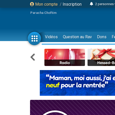
Mon compte
/
Inscription
2 personnes 
Lisbel Esthe
Paracha Choftim
3 person
2 personn
3 personnes 
Vidéos
Question au Rav
Dons
F
11 personnes
3 personn
Il reste 
2 personnes 
29 personnes
Il reste 
2 personnes 
6 personnes 
4 personn
2 personn