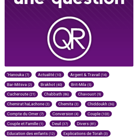
'Hanouka
Actualité
Argent & Travail
(7)
(10)
(14)
Bar-Mitsva
Brakhot
Brit-Mila
(2)
(40)
(5)
Cacheroute
Chabbath
Chavouot
(21)
(86)
(9)
Chemirat haLachone
Chemita
Chiddoukh
(3)
(3)
(36)
Compte du Omer
Conversion
Couple
(7)
(4)
(103)
Couple et Famille
Deuil
Divers
(1)
(37)
(81)
Education des enfants
Explications de Torah
(12)
(3)