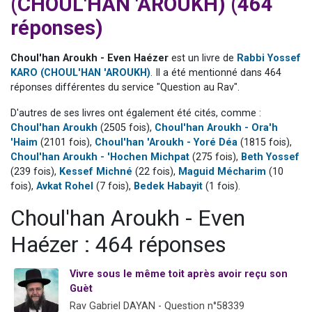
(CHOUL'HAN 'AROUKH) (464
Ariel vient de donner son Maasser
réponses)
Il reste 49 places pour étudier en groupe sur Zoom
Nathaniel vient de donner son Maasser
Choul'han Aroukh - Even Haézer
est un livre de
Rabbi Yossef
KARO (CHOUL'HAN 'AROUKH)
. Il a été mentionné dans 464
6 personnes viennent de faire un don pour 5 enfants déjà orphelins risquent de perdre leur maman
réponses différentes du service "Question au Rav".
3 personnes viennent de nous rejoindre sur WhatsApp
D'autres de ses livres ont également été cités, comme :
Choul'han Aroukh
(2505 fois),
Choul'han Aroukh - Ora'h
'Haim
(2101 fois),
Choul'han 'Aroukh - Yoré Déa
(1815 fois),
Choul'han Aroukh - 'Hochen Michpat
(275 fois),
Beth Yossef
(239 fois),
Kessef Michné
(22 fois),
Maguid Mécharim
(10
fois),
Avkat Rohel
(7 fois),
Bedek Habayit
(1 fois).
Choul'han Aroukh - Even
Haézer : 464 réponses
Vivre sous le même toit après avoir reçu son
Guèt
Rav Gabriel DAYAN - Question n°58339