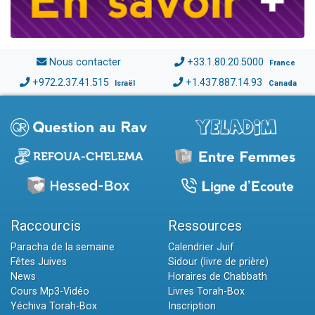
Nous contacter
+33.1.80.20.5000
France
+972.2.37.41.515
+1.437.887.14.93
Israël
Canada
Raccourcis
Ressources
Paracha de la semaine
Calendrier Juif
Fêtes Juives
Sidour (livre de prière)
News
Horaires de Chabbath
Cours Mp3-Vidéo
Livres Torah-Box
Yéchiva Torah-Box
Inscription