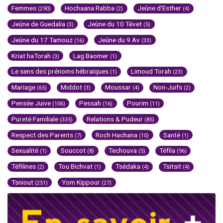
Femmes
Hochaana Rabba
Jeûne d'Esther
(290)
(2)
(4)
Jeûne de Guedalia
Jeûne du 10 Tévet
(3)
(5)
Jeûne du 17 Tamouz
Jeûne du 9 Av
(16)
(33)
Kriat haTorah
Lag Baomer
(3)
(1)
Le sens des prénoms hébraïques
Limoud Torah
(1)
(23)
Mariage
Middot
Moussar
Non-Juifs
(65)
(3)
(4)
(2)
Pensée Juive
Pessah
Pourim
(106)
(16)
(11)
Pureté Familiale
Relations & Pudeur
(335)
(85)
Respect des Parents
Roch Hachana
Santé
(7)
(10)
(1)
Sexualité
Souccot
Techouva
Téfila
(1)
(8)
(5)
(96)
Téfilines
Tou Bichvat
Tsédaka
Tsitsit
(2)
(1)
(4)
(4)
Tsniout
Yom Kippour
(251)
(27)