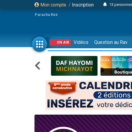
Mon compte
/
Inscription
13 personnes
Il reste 
Paracha Réé
12 nouve
30 perso
3 personnes 
Vidéos
Question au Rav
ON AIR
2 personnes 
3 personnes 
2 nouvel
8 personn
4 personn
Nouvelle émis
61 personnes
Il reste 
Ariel vient 
Nathaniel vi