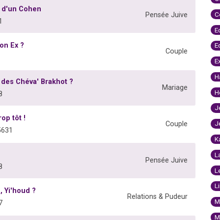
e d'un Cohen
C
Pensée Juive
1
E
on Ex ?
E
Couple
E
H
 des Chéva' Brakhot ?
Mariage
H
8
J
op tôt !
J
Couple
5631
K
L
Pensée Juive
8
L
L
 Yi'houd ?
Relations & Pudeur
M
7
M