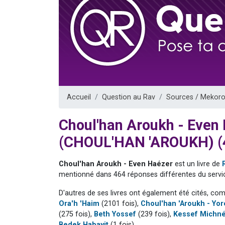
6 personn
2 personn
10 personnes
Il reste 
2 personnes 
Accueil
Question au Rav
Sources / Mekoro
Choul'han Aroukh - Even
(CHOUL'HAN 'AROUKH) (
Choul'han Aroukh - Even Haézer
est un livre de
mentionné dans 464 réponses différentes du servic
D'autres de ses livres ont également été cités, co
Ora'h 'Haim
(2101 fois),
Choul'han 'Aroukh - Yo
(275 fois),
Beth Yossef
(239 fois),
Kessef Michn
Bedek Habayit
(1 fois).