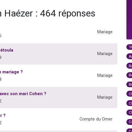
n Haézer : 464 réponses
Mariage
6
'
Bétoula
Mariage
A
9
B
un mariage ?
B
Mariage
8
B
r avec son mari Cohen ?
C
Mariage
2
C
C
r ?
Compte du Omer
C
2
C