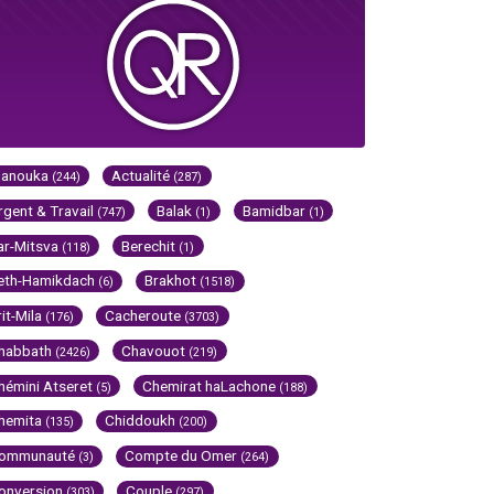
Hanouka
Actualité
(244)
(287)
rgent & Travail
Balak
Bamidbar
(747)
(1)
(1)
ar-Mitsva
Berechit
(118)
(1)
eth-Hamikdach
Brakhot
(6)
(1518)
rit-Mila
Cacheroute
(176)
(3703)
habbath
Chavouot
(2426)
(219)
hémini Atseret
Chemirat haLachone
(5)
(188)
hemita
Chiddoukh
(135)
(200)
ommunauté
Compte du Omer
(3)
(264)
onversion
Couple
(303)
(297)