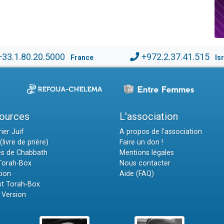
+33.1.80.20.5000
+972.2.37.41.515
France
Is
ources
L'association
ier Juif
A propos de l'association
(livre de prière)
Faire un don !
es de Chabbath
Mentions légales
 Torah-Box
Nous contacter
tion
Aide (FAQ)
t Torah-Box
 Version