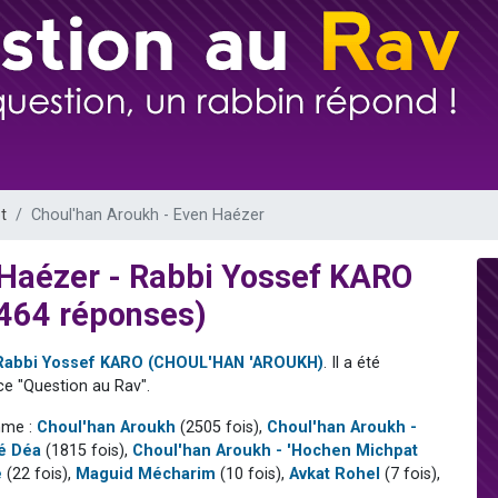
es viennent de faire un don pour 5 enfants déjà orphelins risquent de perdre
es viennent de faire un don pour Reloger Rivka, 6 enfants, victime de violences
 viennent de demander une bénédiction
49 places pour étudier en groupe sur Zoom
viennent de nous rejoindre sur WhatsApp
t
Choul'han Aroukh - Even Haézer
 Haézer - Rabbi Yossef KARO
464 réponses)
Rabbi Yossef KARO (CHOUL'HAN 'AROUKH)
. Il a été
e "Question au Rav".
mme :
Choul'han Aroukh
(2505 fois),
Choul'han Aroukh -
ré Déa
(1815 fois),
Choul'han Aroukh - 'Hochen Michpat
é
(22 fois),
Maguid Mécharim
(10 fois),
Avkat Rohel
(7 fois),