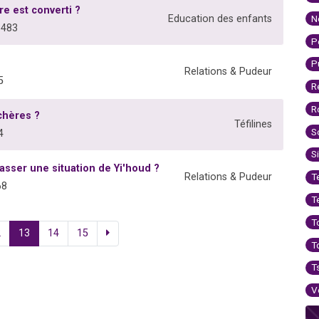
e est converti ?
N
Education des enfants
3483
P
P
Relations & Pudeur
5
R
R
chères ?
Téfilines
S
4
S
sser une situation de Yi'houd ?
Relations & Pudeur
T
68
T
T
2
13
14
15
T
T
V