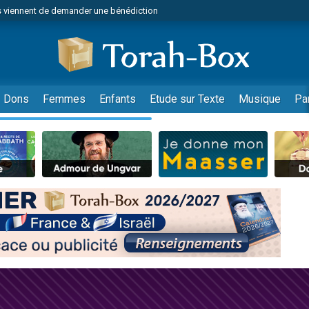
 viennent de demander une bénédiction
49 places pour étudier en groupe sur Zoom
lles musiques dans Torah-Box Music
nnes viennent de faire un don pour Sauvez la jambe de Yohan
viennent de nous rejoindre sur WhatsApp
Dons
Femmes
Enfants
Etude sur Texte
Musique
Pa
viennent de nous rejoindre sur WhatsApp
viennent de nous rejoindre sur WhatsApp
les musiques dans Torah-Box Music
es viennent de faire un don pour Tsédaka : pauvres d'Israel
es viennent de faire un don pour Diane, 80 ans, dans un appartement insalub
sion radio : Visions de grandeur n°104 : Le Chabbath et le Birkat Hamazone à 
 viennent de demander une bénédiction
49 places pour étudier en groupe sur Zoom
de donner son Maasser
ent de donner son Maasser