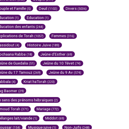
ouple et Famille
Deuil
Divers
(5)
(1102)
(5036)
ducation
Education
(1)
(1)
ducation des enfants
(244)
xplications de Torah
Femmes
(1057)
(316)
assidout
Histoire Juive
(4)
(189)
ochaana Rabba
Jeûne d'Esther
(18)
(69)
eûne de Guedalia
Jeûne du 10 Tévet
(51)
(74)
eûne du 17 Tamouz
Jeûne du 9 Av
(269)
(574)
abbala
Kriat haTorah
(4)
(220)
ag Baomer
(29)
e sens des prénoms hébraïques
(2)
imoud Torah
Mariage
(371)
(772)
élanges lait/viande
Middot
(1)
(69)
oussar
Musique juive
Non-Juifs
(154)
(1)
(248)