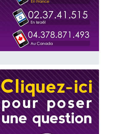
 leur maman
...