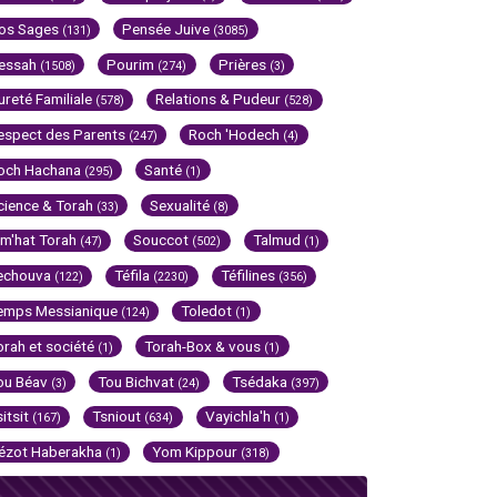
os Sages
Pensée Juive
(131)
(3085)
essah
Pourim
Prières
(1508)
(274)
(3)
ureté Familiale
Relations & Pudeur
(578)
(528)
espect des Parents
Roch 'Hodech
(247)
(4)
och Hachana
Santé
(295)
(1)
cience & Torah
Sexualité
(33)
(8)
im'hat Torah
Souccot
Talmud
(47)
(502)
(1)
echouva
Téfila
Téfilines
(122)
(2230)
(356)
emps Messianique
Toledot
(124)
(1)
orah et société
Torah-Box & vous
(1)
(1)
ou Béav
Tou Bichvat
Tsédaka
(3)
(24)
(397)
sitsit
Tsniout
Vayichla'h
(167)
(634)
(1)
ézot Haberakha
Yom Kippour
(1)
(318)