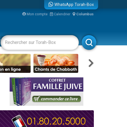
WhatsApp Torah-Box
Mon compte
Calendrier
Columbus
racha
Divertissements
Livres
Rabbanim
re
travers le temps