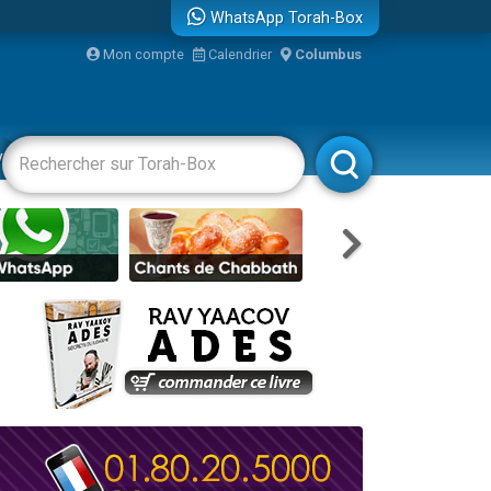
WhatsApp Torah-Box
Mon compte
Calendrier
Columbus
re
vertissements
Livres
Rabbanim
travers le temps