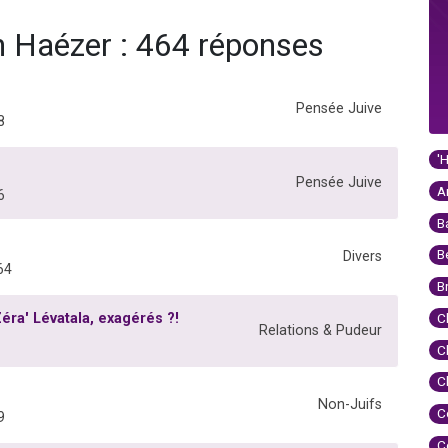
n Haézer : 464 réponses
Pensée Juive
8
'
Pensée Juive
A
6
B
B
Divers
64
B
ra' Lévatala, exagérés ?!
C
Relations & Pudeur
C
C
Non-Juifs
C
9
C