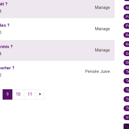
èt ?
N
Mariage
8
P
les ?
P
Mariage
0
R
R
ermis ?
Mariage
S
4
S
orter ?
Pensée Juive
T
2
T
T
9
10
11
T
T
V