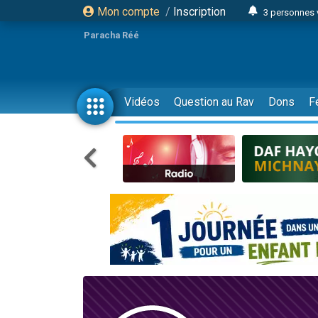
Mon compte
/
Inscription
3 personnes 
Odaya vient 
Paracha Réé
3 personn
3 personn
2 personnes 
Vidéos
Question au Rav
Dons
F
13 personnes
30 perso
Il reste 
12 nouve
3 personnes 
2 personnes 
2 nouvel
3 personnes 
8 personn
Nouvelle émis