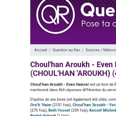
61 personnes
Il reste 
Ariel vient 
Nathaniel vi
4 personnes 
Accueil
Question au Rav
Sources / Mekoro
Choul'han Aroukh - Even
(CHOUL'HAN 'AROUKH) (
Choul'han Aroukh - Even Haézer
est un livre de
mentionné dans 464 réponses différentes du servic
D'autres de ses livres ont également été cités, co
Ora'h 'Haim
(2101 fois),
Choul'han 'Aroukh - Yo
(275 fois),
Beth Yossef
(239 fois),
Kessef Michn
Bedek Habayit
(1 fois).