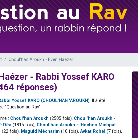
 viennent de demander une bénédiction
49 places pour étudier en groupe sur Zoom
de donner son Maasser
ent de donner son Maasser
viennent de nous rejoindre sur WhatsApp
t
Choul'han Aroukh - Even Haézer
 Haézer - Rabbi Yossef KARO
464 réponses)
Rabbi Yossef KARO (CHOUL'HAN 'AROUKH)
. Il a été
e "Question au Rav".
mme :
Choul'han Aroukh
(2505 fois),
Choul'han Aroukh -
ré Déa
(1815 fois),
Choul'han Aroukh - 'Hochen Michpat
é
(22 fois),
Maguid Mécharim
(10 fois),
Avkat Rohel
(7 fois),