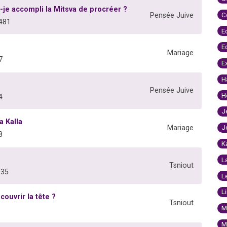
i-je accompli la Mitsva de procréer ?
C
Pensée Juive
481
E
E
Mariage
7
E
H
Pensée Juive
H
4
J
a Kalla
J
Mariage
8
K
L
Tsniout
035
L
L
couvrir la tête ?
Tsniout
M
M