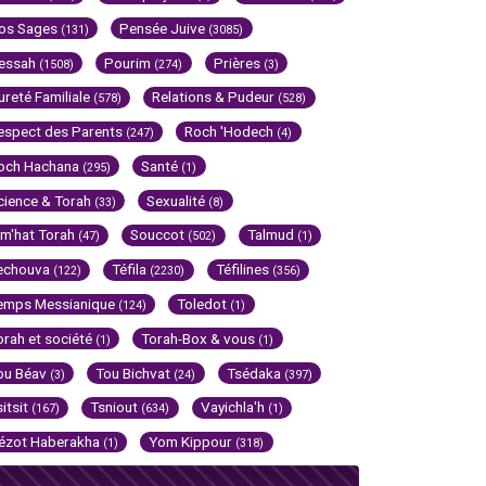
os Sages
Pensée Juive
(131)
(3085)
essah
Pourim
Prières
(1508)
(274)
(3)
ureté Familiale
Relations & Pudeur
(578)
(528)
espect des Parents
Roch 'Hodech
(247)
(4)
och Hachana
Santé
(295)
(1)
cience & Torah
Sexualité
(33)
(8)
im'hat Torah
Souccot
Talmud
(47)
(502)
(1)
echouva
Téfila
Téfilines
(122)
(2230)
(356)
emps Messianique
Toledot
(124)
(1)
orah et société
Torah-Box & vous
(1)
(1)
ou Béav
Tou Bichvat
Tsédaka
(3)
(24)
(397)
sitsit
Tsniout
Vayichla'h
(167)
(634)
(1)
ézot Haberakha
Yom Kippour
(1)
(318)