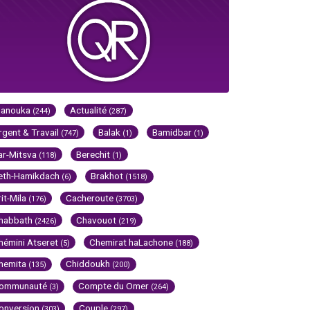
Hanouka
Actualité
(244)
(287)
rgent & Travail
Balak
Bamidbar
(747)
(1)
(1)
ar-Mitsva
Berechit
(118)
(1)
eth-Hamikdach
Brakhot
(6)
(1518)
rit-Mila
Cacheroute
(176)
(3703)
habbath
Chavouot
(2426)
(219)
hémini Atseret
Chemirat haLachone
(5)
(188)
hemita
Chiddoukh
(135)
(200)
ommunauté
Compte du Omer
(3)
(264)
onversion
Couple
(303)
(297)