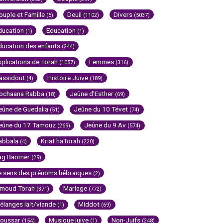
ouple et Famille
Deuil
Divers
(5)
(1102)
(5037)
ducation
Education
(1)
(1)
ducation des enfants
(244)
xplications de Torah
Femmes
(1057)
(316)
assidout
Histoire Juive
(4)
(189)
ochaana Rabba
Jeûne d'Esther
(18)
(69)
eûne de Guedalia
Jeûne du 10 Tévet
(51)
(74)
eûne du 17 Tamouz
Jeûne du 9 Av
(269)
(574)
abbala
Kriat haTorah
(4)
(220)
ag Baomer
(29)
e sens des prénoms hébraïques
(2)
imoud Torah
Mariage
(371)
(772)
élanges lait/viande
Middot
(1)
(69)
oussar
Musique juive
Non-Juifs
(154)
(1)
(248)