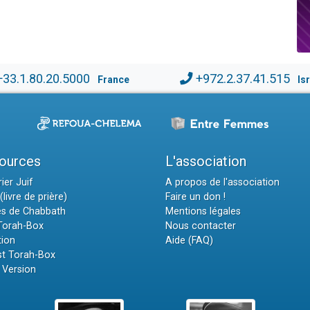
+33.1.80.20.5000
+972.2.37.41.515
France
Is
ources
L'association
ier Juif
A propos de l'association
(livre de prière)
Faire un don !
es de Chabbath
Mentions légales
 Torah-Box
Nous contacter
tion
Aide (FAQ)
t Torah-Box
 Version