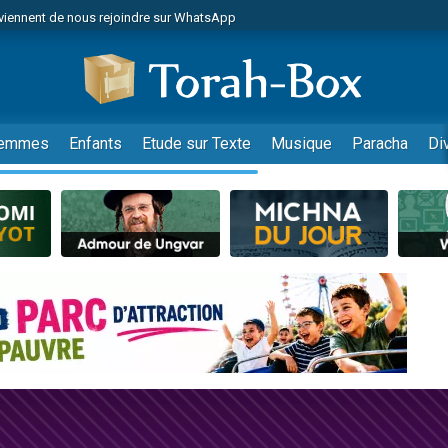
viennent de nous rejoindre sur WhatsApp
de donner son Maasser
es viennent de faire un don pour 5 jours de vacances aux Orphelins
es viennent de faire un don pour Diane, 80 ans, dans un appartement insalub
viennent de nous rejoindre sur WhatsApp
emmes
Enfants
Etude sur Texte
Musique
Paracha
Di
 viennent de demander une bénédiction
nnes viennent de faire un don pour Sauvez la jambe de Yohan
49 places pour étudier en groupe sur Zoom
lles musiques dans Torah-Box Music
viennent de nous rejoindre sur WhatsApp
viennent de nous rejoindre sur WhatsApp
les musiques dans Torah-Box Music
viennent de nous rejoindre sur WhatsApp
es viennent de faire un don pour Tsédaka : pauvres d'Israel
sion radio : Visions de grandeur n°104 : Le Chabbath et le Birkat Hamazone à 