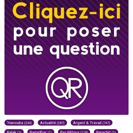
'Hanouka
Actualité
Argent & Travail
(244)
(287)
(747)
Balak
Bamidbar
Bar-Mitsva
Berechit
(1)
(1)
(118)
(1)