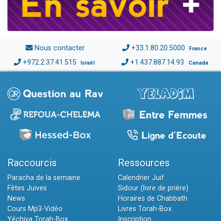
Nous contacter
+33.1.80.20.5000
France
+972.2.37.41.515
+1.437.887.14.93
Israël
Canada
Raccourcis
Ressources
Paracha de la semaine
Calendrier Juif
Fêtes Juives
Sidour (livre de prière)
News
Horaires de Chabbath
Cours Mp3-Vidéo
Livres Torah-Box
Yéchiva Torah-Box
Inscription