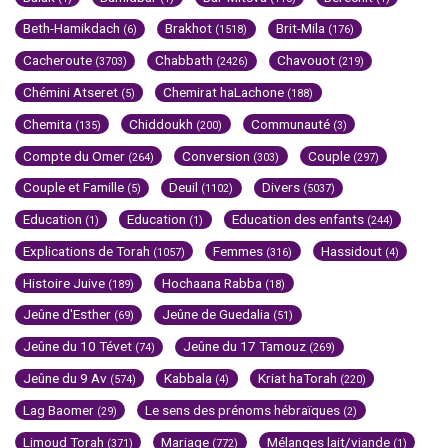
Beth-Hamikdach
Brakhot
Brit-Mila
(6)
(1518)
(176)
Cacheroute
Chabbath
Chavouot
(3703)
(2426)
(219)
Chémini Atseret
Chemirat haLachone
(5)
(188)
Chemita
Chiddoukh
Communauté
(135)
(200)
(3)
Compte du Omer
Conversion
Couple
(264)
(303)
(297)
Couple et Famille
Deuil
Divers
(5)
(1102)
(5037)
Education
Education
Education des enfants
(1)
(1)
(244)
Explications de Torah
Femmes
Hassidout
(1057)
(316)
(4)
Histoire Juive
Hochaana Rabba
(189)
(18)
Jeûne d'Esther
Jeûne de Guedalia
(69)
(51)
Jeûne du 10 Tévet
Jeûne du 17 Tamouz
(74)
(269)
Jeûne du 9 Av
Kabbala
Kriat haTorah
(574)
(4)
(220)
Lag Baomer
Le sens des prénoms hébraïques
(29)
(2)
Limoud Torah
Mariage
Mélanges lait/viande
(371)
(772)
(1)