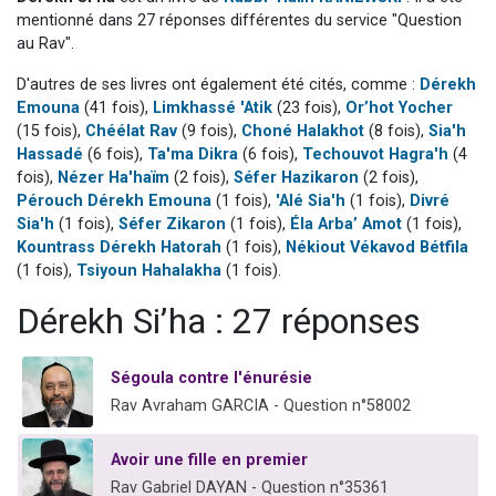
Ariel vient de donner son Maasser
mentionné dans 27 réponses différentes du service "Question
au Rav".
Il reste 49 places pour étudier en groupe sur Zoom
D'autres de ses livres ont également été cités, comme :
Dérekh
Nathaniel vient de donner son Maasser
Emouna
(41 fois),
Limkhassé 'Atik
(23 fois),
Or’hot Yocher
6 personnes viennent de faire un don pour 5 enfants déjà orphelins risquent de perdre leur maman
(15 fois),
Chéélat Rav
(9 fois),
Choné Halakhot
(8 fois),
Sia'h
3 personnes viennent de nous rejoindre sur WhatsApp
Hassadé
(6 fois),
Ta'ma Dikra
(6 fois),
Techouvot Hagra'h
(4
fois),
Nézer Ha'haïm
(2 fois),
Séfer Hazikaron
(2 fois),
Pérouch Dérekh Emouna
(1 fois),
'Alé Sia'h
(1 fois),
Divré
Sia'h
(1 fois),
Séfer Zikaron
(1 fois),
Éla Arba’ Amot
(1 fois),
Kountrass Dérekh Hatorah
(1 fois),
Nékiout Vékavod Bétfila
(1 fois),
Tsiyoun Hahalakha
(1 fois).
Dérekh Si’ha : 27 réponses
Ségoula contre l'énurésie
Rav Avraham GARCIA - Question n°58002
Avoir une fille en premier
Rav Gabriel DAYAN - Question n°35361