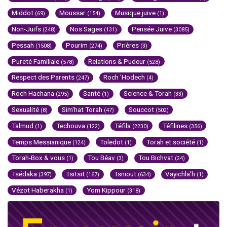
Middot
Moussar
Musique juive
(69)
(154)
(1)
Non-Juifs
Nos Sages
Pensée Juive
(248)
(131)
(3085)
Pessah
Pourim
Prières
(1508)
(274)
(3)
Pureté Familiale
Relations & Pudeur
(578)
(528)
Respect des Parents
Roch 'Hodech
(247)
(4)
Roch Hachana
Santé
Science & Torah
(295)
(1)
(33)
Sexualité
Sim'hat Torah
Souccot
(8)
(47)
(502)
Talmud
Techouva
Téfila
Téfilines
(1)
(122)
(2230)
(356)
Temps Messianique
Toledot
Torah et société
(124)
(1)
(1)
Torah-Box & vous
Tou Béav
Tou Bichvat
(1)
(3)
(24)
Tsédaka
Tsitsit
Tsniout
Vayichla'h
(397)
(167)
(634)
(1)
Vézot Haberakha
Yom Kippour
(1)
(318)